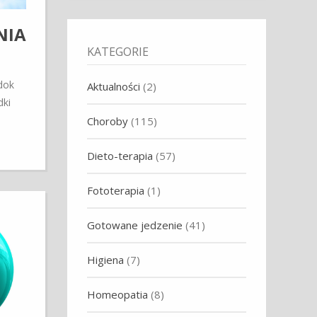
NIA
KATEGORIE
dok
Aktualności
(2)
dki
Choroby
(115)
Dieto-terapia
(57)
Fototerapia
(1)
Gotowane jedzenie
(41)
Higiena
(7)
Homeopatia
(8)