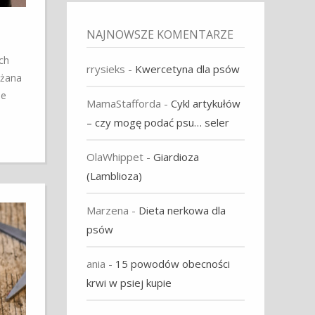
NAJNOWSZE KOMENTARZE
ch
rrysieks
-
Kwercetyna dla psów
ażana
ie
MamaStafforda
-
Cykl artykułów
– czy mogę podać psu… seler
OlaWhippet
-
Giardioza
(Lamblioza)
Marzena
-
Dieta nerkowa dla
psów
ania
-
15 powodów obecności
krwi w psiej kupie