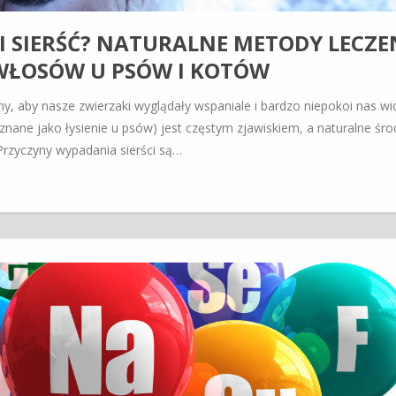
CI SIERŚĆ? NATURALNE METODY LECZE
ŁOSÓW U PSÓW I KOTÓW
my, aby nasze zwierzaki wyglądały wspaniale i bardzo niepokoi nas wi
(znane jako łysienie u psów) jest częstym zjawiskiem, a naturalne śro
rzyczyny wypadania sierści są…