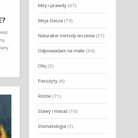
Mity i prawdy
(67)
E?
Moja Dasza
(19)
eważ
Naturalne metody leczenia
(37)
żną
iany.
Odpowiadam na maile
(34)
Olej
(3)
Pasożyty
(6)
Różne
(71)
Stawy i masaż
(10)
Stomatologia
(3)