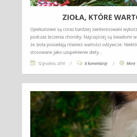
ZIOŁA, KTÓRE WAR
Opiekunowie są coraz bardziej zainteresowani wyko
podczas leczenia choroby. Najczęściej są świadomi wa
że zioła posiadają również wartości odżywcze. Niekt
stosowane jako uzupełnienie diety…
12 grudnia, 2014
/
8 komentarzy
/
More