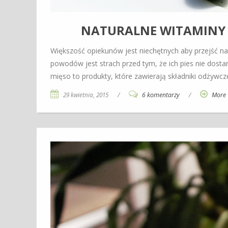
NATURALNE WITAMINY I
Większość opiekunów jest niechętnych aby przejść n
powodów jest strach przed tym, że ich pies nie dostan
mięso to produkty, które zawierają składniki odżyw
29 kwietnia, 2015
/
6 komentarzy
/
More