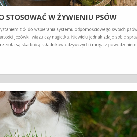
TO STOSOWAĆ W ŻYWIENIU PSÓW
rzystaniem ziół do wspierania systemu odpornościowego swoich psó
rtości jeżówki, wiązu czy nagietka. Niewielu jednak zdaje sobie spra
óre zioła są skarbnicą składników odżywczych i mogą z powodzeniem