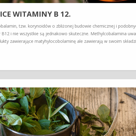
CE WITAMINY B 12.
balamin, tzw. korynoidów o zbliżonej budowie chemicznej i podobny
iny B12 i nie wszystkie są jednakowo skuteczne. Methylcobalamina uw
odukty zawierające matyhylocobolaminę ale zawierają w swoim składz