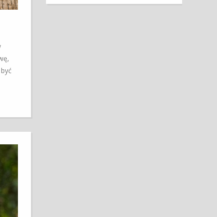
w
wę,
 być