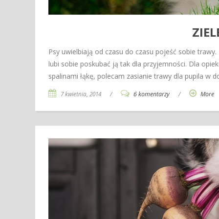
ZIEL
Psy uwielbiają od czasu do czasu pojeść sobie trawy.
lubi sobie poskubać ją tak dla przyjemności. Dla opie
spalinami łąkę, polecam zasianie trawy dla pupila w d
7 kwietnia, 2014
/
6 komentarzy
/
More