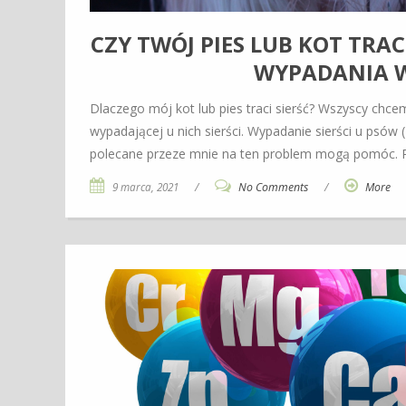
CZY TWÓJ PIES LUB KOT TRA
WYPADANIA W
Dlaczego mój kot lub pies traci sierść? Wszyscy chce
wypadającej u nich sierści. Wypadanie sierści u psów 
polecane przeze mnie na ten problem mogą pomóc. P
9 marca, 2021
/
No Comments
/
More