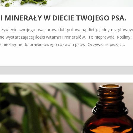
 MINERAŁY W DIECIE TWOJEGO PSA.
a żywienie swojego psa surową lub gotowaną dietą. Jednym z główny
ie wystarczającej ilości witamin i minerałów. To nieprawda. Rośliny i
cze niezbędne do prawidłowego rozwoju psów. Oczywiście pisząc…