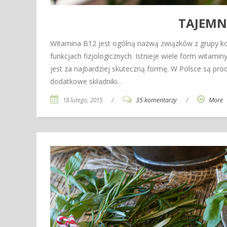
TAJEMNI
Witamina B12 jest ogólną nazwą związków z grupy ko
funkcjach fizjologicznych. Istnieje wiele form witam
jest za najbardziej skuteczną formę. W Polsce są pr
dodatkowe składniki…
18 lutego, 2015
/
35 komentarzy
/
More