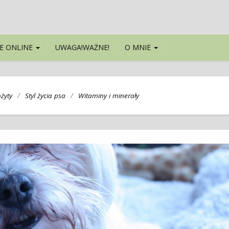
E ONLINE
UWAGA!WAŻNE!
O MNIE
/
/
żyty
Styl życia psa
Witaminy i minerały