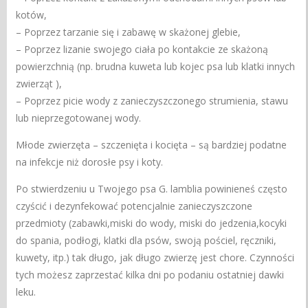
kotów,
– Poprzez tarzanie się i zabawę w skażonej glebie,
– Poprzez lizanie swojego ciała po kontakcie ze skażoną
powierzchnią (np. brudna kuweta lub kojec psa lub klatki innych
zwierząt ),
– Poprzez picie wody z zanieczyszczonego strumienia, stawu
lub nieprzegotowanej wody.
Młode zwierzęta – szczenięta i kocięta – są bardziej podatne
na infekcje niż dorosłe psy i koty.
Po stwierdzeniu u Twojego psa G. lamblia powinieneś często
czyścić i dezynfekować potencjalnie zanieczyszczone
przedmioty (zabawki,miski do wody, miski do jedzenia,kocyki
do spania, podłogi, klatki dla psów, swoją pościel, ręczniki,
kuwety, itp.) tak długo, jak długo zwierzę jest chore. Czynności
tych możesz zaprzestać kilka dni po podaniu ostatniej dawki
leku.