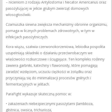
– nicieniom z rodzaju Antylostoma i Necator Americanus oraz
pasożytującej w jelicie grubym zwierząt domowych
włosogłosówki.
Czarnuszka siewna zwiększa mechanizmy obronne organizmu,
pomaga w licznych problemach zdrowotnych, w tym w
infekcjach pasożytniczych.
Kora wiązu, szałwia czerwonokorzeniowa, lebiodka pospolita
uzupełniają składniki o działaniu przeciwrobaczym we
właściwości rozkurczowe i ściągające. Ten kompleks roślinny
zawiera garbniki, katechiny i flawonoidy, które pomagają
zaradzić wzdęciom, uczuciu ciężkości w żołądku oraz
przyczyniają się do minimalizacji procesów gnilnych i
fermentacyjnych w jelitach.
ParaFight wykazuje skuteczną pomoc w:
• zakażeniach niebezpiecznymi pasożytami (lamblioza,
glistnica, owsica, trichurioza,