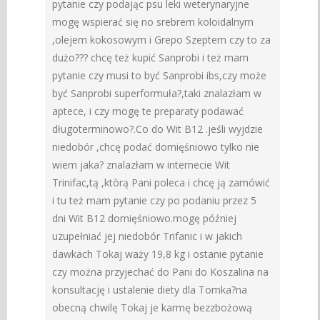
pytanie czy podając psu leki weterynaryjne
mogę wspierać się no srebrem koloidalnym
,olejem kokosowym i Grepo Szeptem czy to za
dużo??? chcę też kupić Sanprobi i też mam
pytanie czy musi to być Sanprobi ibs,czy może
być Sanprobi superformuła?,taki znalazłam w
aptece, i czy mogę te preparaty podawać
długoterminowo?.Co do Wit B12 .jeśli wyjdzie
niedobór ,chcę podać domięśniowo tylko nie
wiem jaka? znalazłam w internecie Wit
Trinifac,tą ,ktòrą Pani poleca i chcę ją zamówić
i tu też mam pytanie czy po podaniu przez 5
dni Wit B12 domięśniowo.mogę później
uzupełniać jej niedobór Trifanic i w jakich
dawkach Tokaj waży 19,8 kg i ostanie pytanie
czy można przyjechać do Pani do Koszalina na
konsultację i ustalenie diety dla Tomka?na
obecną chwilę Tokaj je karmę bezzbożową