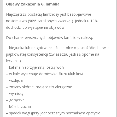
Objawy zakażenia G. lamblia.
Najczęstszą postacią lambliozy jest bezobjawowe
nosicielstwo (90% zarażonych zwierząt). Jednak u 10%
dochodzi do wystąpienia objawów.
Do charakterystycznych objawów lambliozy należą:
– biegunka lub długotrwałe luźne stolce o jasnożółtej barwie i
papkowatej konsystencji (zwłaszcza, jeśli są oporne na
leczenie)
– kał ma nieprzyjemną, ostrą woń
– w kale występuje domieszka śluzu i/lub krwi
– wzdęcia
– zmiany skórne, mające tło alergiczne
– wymioty
– gorączka
– bóle brzucha
– spadek wagi (przy jednoczesnym normalnym apetycie)