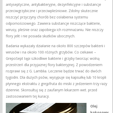
antyseptyczne, antybakteryjne, dezynfekcyjne i substancje
przeciwgrzybiczne i przeciwpleśniowe. Zdolny skutecznie
niszczyć przyczyny chorób bez osłabienia systemu
odpornościowego. Zawiera substancje niszczące bakterie,
wirusy, pleśnie oraz zapobiega ich rozmnażaniu. Nie niszczy
flory jelit i nie posiada skutków ubocznych.
Badania wykazały działanie na około 800 szczepów bakterii i
wirusów i na około 100 różnych grzybów. Co ciekawe –
GrepoSept tępi szkodliwe bakterie i grzyby tworząc wolną
przestrzeń dla przyjaznej flory bakteryjnej. Z powodzeniem
rozprawi się z G. Lamblia. Leczenie będzie trwać do dwóch
tygodni. Dla dużych psów, wysypuje się kapsułkę lub 10 kropli
płynnego ekstraktu z grejpfruta do miski z jedzeniem trzy razy
dziennie. Skonsultuj się z zaufanym lekarzem wet. przed
zastosowaniem tej kuracji.
Olej
kokosowy