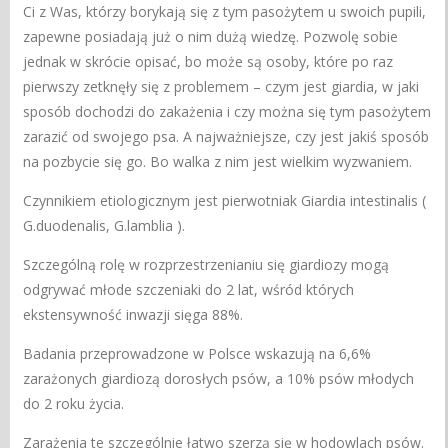
Ci z Was, którzy borykają się z tym pasożytem u swoich pupili,
zapewne posiadają już o nim dużą wiedzę. Pozwolę sobie
jednak w skrócie opisać, bo może są osoby, które po raz
pierwszy zetknęły się z problemem – czym jest giardia, w jaki
sposób dochodzi do zakażenia i czy można się tym pasożytem
zarazić od swojego psa. A najważniejsze, czy jest jakiś sposób
na pozbycie się go. Bo walka z nim jest wielkim wyzwaniem.
Czynnikiem etiologicznym jest pierwotniak Giardia intestinalis (
G.duodenalis, G.lamblia ).
Szczególną rolę w rozprzestrzenianiu się giardiozy mogą
odgrywać młode szczeniaki do 2 lat, wśród których
ekstensywność inwazji sięga 88%.
Badania przeprowadzone w Polsce wskazują na 6,6%
zarażonych giardiozą dorosłych psów, a 10% psów młodych
do 2 roku życia.
Zarażenia te szczególnie łatwo szerzą się w hodowlach psów.