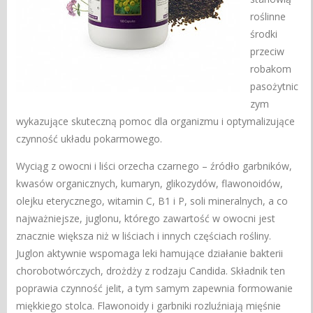
roślinne
środki
przeciw
robakom
pasożytnic
zym
wykazujące skuteczną pomoc dla organizmu i optymalizujące
czynność układu pokarmowego.
Wyciąg z owocni i liści orzecha czarnego – źródło garbników,
kwasów organicznych, kumaryn, glikozydów, flawonoidów,
olejku eterycznego, witamin C, B1 i P, soli mineralnych, a co
najważniejsze, juglonu, którego zawartość w owocni jest
znacznie większa niż w liściach i innych częściach rośliny.
Juglon aktywnie wspomaga leki hamujące działanie bakterii
chorobotwórczych, drożdży z rodzaju Candida. Składnik ten
poprawia czynność jelit, a tym samym zapewnia formowanie
miękkiego stolca. Flawonoidy i garbniki rozluźniają mięśnie