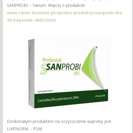
SANPROBI – Sanum. Więcej o produkcie:
www.tanie-leczenie.pl/apteka-produkty/sanprobi-ibs-
20-kapsulek-4092.html
Doskonałym produktem na oczyszczenie wątroby jest
LIVENORM – PSM.