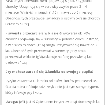
zarażonych pierwotniakiem i pojawiają się ok. 3 tygodnia
choroby. Utrzymują się w surowicy zwykle przez 3 – 4
miesiące. W niskich mianach (1:16) – nawet do 6 miesięcy.
Obecność tych przeciwciał świadczy o ostrym okresie choroby
i czasem dłużej.
–
swoiste przeciwciała w klasie G
wytwarza ok. 70%
chorych i pojawiają się w surowicy w połowie okresu ostrego,
a w niskich mianach (1:16) mogą utrzymywać się nawet do 2
lat. Obecność tych przeciwciał w surowicy (przy braku
przeciwciał w klasie IgM)wskazuje na fazę przewlekłą lub
ozdrowieńczą.
Czy możesz zarazić się G.lamblia od swojego pupila?
Ryzyko zakażenia G. lamblia od psów i kotów jest niewielkie.
Giardia która infekuje ludzi zwykle nie jest tym samym typem,
który infekuje psy i koty.
Uwaga:
Jeśli jesteś Opiekunem innych zwierząt domowych lub