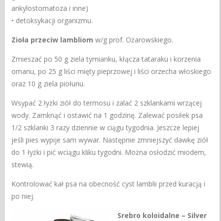
ankylostomatoza i inne)
• detoksykacji organizmu.
Zioła przeciw lambliom
w/g prof. Ożarowskiego.
Zmieszać po 50 g ziela tymianku, kłącza tataraku i korzenia
omanu, po 25 g liści mięty pieprzowej i liści orzecha włoskiego
oraz 10 g ziela piołunu.
Wsypać 2 łyżki ziół do termosu i zalać 2 szklankami wrzącej
wody. Zamknąć i ostawić na 1 godzinę. Zalewać posiłek psa
1/2 szklanki 3 razy dziennie w ciągu tygodnia. Jeszcze lepiej
jeśli pies wypije sam wywar. Następnie zmniejszyć dawkę ziół
do 1 łyżki i pić wciągu kliku tygodni. Można osłodzić miodem,
stewią.
Kontrolować kał psa na obecność cyst lamblii przed kuracją i
po niej.
Srebro koloidalne – Silver