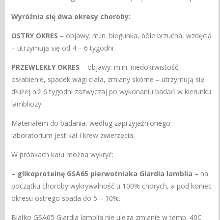
Wyróżnia się dwa okresy choroby:
OSTRY OKRES
– objawy: m.in. biegunka, bóle brzucha, wzdęcia
– utrzymują się od 4 – 6 tygodni.
PRZEWLEKŁY OKRES
– objawy: m.in. niedokrwistość,
osłabienie, spadek wagi ciała, zmiany skórne – utrzymują się
dłużej niż 6 tygodni zazwyczaj po wykonaniu badań w kierunku
lambliozy.
Materiałem do badania, według zaprzyjaźnionego
laboratorium jest kał i krew zwierzęcia.
W próbkach kału można wykryć:
–
glikoproteinę GSA65 pierwotniaka Giardia lamblia
– na
początku choroby wykrywalność u 100% chorych, a pod koniec
okresu ostrego spada do 5 – 10%.
Białko GSA65 Giardia lamblia nie ulega zmianie w temp. 40C