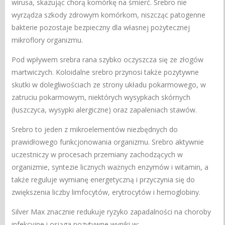
wirusa, skazując chorą komórkę na śmierć. Srebro nie
wyrządza szkody zdrowym komórkom, niszcząc patogenne
bakterie pozostaje bezpieczny dla własnej pożytecznej
mikroflory organizmu.
Pod wpływem srebra rana szybko oczyszcza się ze złogów
martwiczych. Koloidalne srebro przynosi także pozytywne
skutki w dolegliwościach ze strony układu pokarmowego, w
zatruciu pokarmowym, niektórych wysypkach skórnych
(łuszczyca, wysypki alergiczne) oraz zapaleniach stawów.
Srebro to jeden z mikroelementów niezbędnych do
prawidłowego funkcjonowania organizmu. Srebro aktywnie
uczestniczy w procesach przemiany zachodzących w
organizmie, syntezie licznych ważnych enzymów i witamin, a
także reguluje wymianę energetyczną i przyczynia się do
zwiększenia liczby limfocytów, erytrocytów i hemoglobiny.
Silver Max znacznie redukuje ryzyko zapadalności na choroby
infekcyjne i osiąga pozytywne wyniki w: