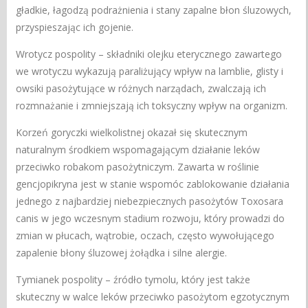
gładkie, łagodzą podrażnienia i stany zapalne błon śluzowych,
przyspieszając ich gojenie.
Wrotycz pospolity – składniki olejku eterycznego zawartego
we wrotyczu wykazują paraliżujący wpływ na lamblie, glisty i
owsiki pasożytujące w różnych narządach, zwalczają ich
rozmnażanie i zmniejszają ich toksyczny wpływ na organizm.
Korzeń goryczki wielkolistnej okazał się skutecznym
naturalnym środkiem wspomagającym działanie leków
przeciwko robakom pasożytniczym. Zawarta w roślinie
gencjopikryna jest w stanie wspomóc zablokowanie działania
jednego z najbardziej niebezpiecznych pasożytów Toxosara
canis w jego wczesnym stadium rozwoju, który prowadzi do
zmian w płucach, wątrobie, oczach, często wywołującego
zapalenie błony śluzowej żołądka i silne alergie.
Tymianek pospolity – źródło tymolu, który jest także
skuteczny w walce leków przeciwko pasożytom egzotycznym