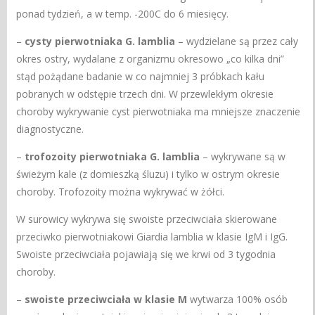
ponad tydzień, a w temp. -200C do 6 miesięcy.
–
cysty pierwotniaka G. lamblia
– wydzielane są przez cały
okres ostry, wydalane z organizmu okresowo „co kilka dni”
stąd pożądane badanie w co najmniej 3 próbkach kału
pobranych w odstępie trzech dni. W przewlekłym okresie
choroby wykrywanie cyst pierwotniaka ma mniejsze znaczenie
diagnostyczne.
–
trofozoity pierwotniaka G. lamblia
– wykrywane są w
świeżym kale (z domieszką śluzu) i tylko w ostrym okresie
choroby. Trofozoity można wykrywać w żółci.
W surowicy wykrywa się swoiste przeciwciała skierowane
przeciwko pierwotniakowi Giardia lamblia w klasie IgM i IgG.
Swoiste przeciwciała pojawiają się we krwi od 3 tygodnia
choroby.
–
swoiste przeciwciała w klasie M
wytwarza 100% osób