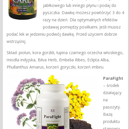
jabłkowego lub innego płynu i podaj do
pyszczka. Dawkę możesz powtórzyć 3 do 4
razy na dzień. Dla optymalnych efektów
podawaj pomiędzy posiłkami. Jeśli musisz
podać lek w jedzeniu podwój dawkę. Przed użyciem dobrze
wstrząśnij.
Skład: piołun, kora gorzkli, łupina czarnego orzecha włoskiego,
miodla indyjska, Bilva Herb, Embelia Ribes, Eclipta Alba,
Phullanthus Amarus, korzeń goryczki, korzeń imbiru.
ParaFight
– środek
działający
na
pasożyty.
Bazę
produktu
stanowią