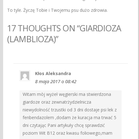
To tyle. Życzę Tobie i Twojemu psu dużo zdrowia.
17 THOUGHTS ON “GIARDIOZA
(LAMBLIOZA)”
Kłos Aleksandra
8 maja 2017 o 08:42
Witam mòj wyżeł węgierski ma stwierdzona
giardoze oraz zewnatrżydzielnicza
niewydolność trzustki od 3 dni dostaje psi lek z
fenbendazolem ,dodam że kuracja ma trwać 5
dni czytając Pani artykuły chcę sprawdzić
poziom Wit B12 oraz kwasu foliowego,mam