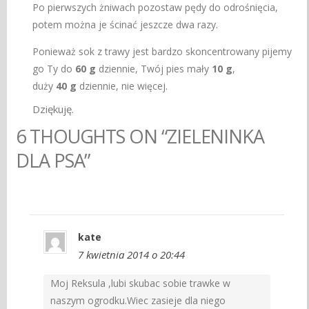
Po pierwszych żniwach pozostaw pędy do odrośnięcia,
potem można je ścinać jeszcze dwa razy.
Ponieważ sok z trawy jest bardzo skoncentrowany pijemy
go Ty do
60 g
dziennie, Twój pies mały
10 g
,
duży
40 g
dziennie, nie więcej.
Dziękuję.
6 THOUGHTS ON “ZIELENINKA
DLA PSA”
kate
7 kwietnia 2014 o 20:44
Moj Reksula ,lubi skubac sobie trawke w
naszym ogrodku.Wiec zasieje dla niego