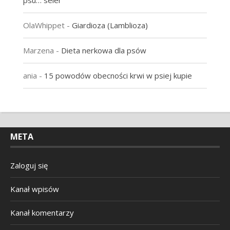
psu… seler
OlaWhippet
-
Giardioza (Lamblioza)
Marzena
-
Dieta nerkowa dla psów
ania
-
15 powodów obecności krwi w psiej kupie
META
Zaloguj się
Kanał wpisów
Kanał komentarzy