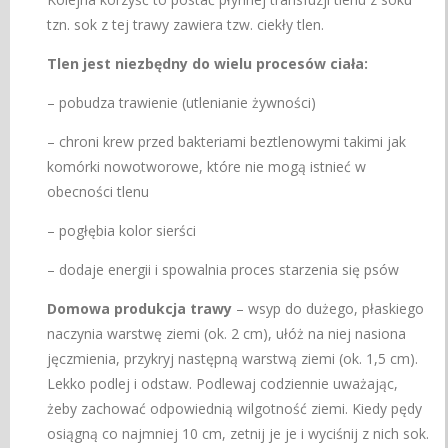
tzn. sok z tej trawy zawiera tzw. ciekły tlen.
Tlen jest niezbędny do wielu procesów ciała:
– pobudza trawienie (utlenianie żywności)
– chroni krew przed bakteriami beztlenowymi takimi jak
komórki nowotworowe, które nie mogą istnieć w
obecności tlenu
– pogłębia kolor sierści
– dodaje energii i spowalnia proces starzenia się psów
Domowa produkcja trawy
– wsyp do dużego, płaskiego
naczynia warstwę ziemi (ok. 2 cm), ułóż na niej nasiona
jęczmienia, przykryj następną warstwą ziemi (ok. 1,5 cm).
Lekko podlej i odstaw. Podlewaj codziennie uważając,
żeby zachować odpowiednią wilgotność ziemi. Kiedy pędy
osiągną co najmniej 10 cm, zetnij je je i wyciśnij z nich sok.