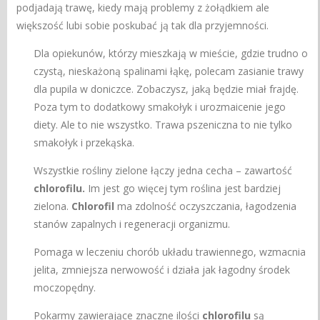
podjadają trawę, kiedy mają problemy z żołądkiem ale
większość lubi sobie poskubać ją tak dla przyjemności.
Dla opiekunów, którzy mieszkają w mieście, gdzie trudno o
czystą, nieskażoną spalinami łąkę, polecam zasianie trawy
dla pupila w doniczce. Zobaczysz, jaką będzie miał frajdę.
Poza tym to dodatkowy smakołyk i urozmaicenie jego
diety. Ale to nie wszystko. Trawa pszeniczna to nie tylko
smakołyk i przekąska.
Wszystkie rośliny zielone łączy jedna cecha – zawartość
chlorofilu.
Im jest go więcej tym roślina jest bardziej
zielona.
Chlorofil
ma zdolność oczyszczania, łagodzenia
stanów zapalnych i regeneracji organizmu.
Pomaga w leczeniu chorób układu trawiennego, wzmacnia
jelita, zmniejsza nerwowość i działa jak łagodny środek
moczopędny.
Pokarmy zawierające znaczne ilości
chlorofilu
są