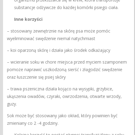
substancje odżywcze do każdej komórki psiego ciała.
Inne korzyści
– stosowany zewnętrznie na skórę psa może pomóc
wyeliminować swędzenie niemal natychmiast
– koi oparzoną skórę i działa jako środek odkażający
– wcieranie soku w chore miejsca przed myciem szamponem
pomoże naprawić uszkodzoną sierść i złagodzić swędzenie
oraz łuszczenie się psiej skóry
– trawa pszeniczna działa kojąco na wysypki, grzybice,
ukąszenia owadów, czyraki, owrzodzenia, otwarte wrzody,
guzy.
Sok może być stosowany jako okład, który powinien być
zmieniany co 2 -4 godziny.
Kolejna korzyść to postać płynnej transfuzji tlenu z soku