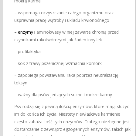
mokrą karmę
– wspomaga oczyszczanie całego organizmu oraz
usprawnia pracę wątroby i układu krwionośnego
– enzymy i
aminokwasy w niej zawarte chronią przed
czynnikami rakotwórczymi jak żaden inny lek
– profilaktyka
– sok z trawy pszenicznej wzmacnia komórki
– zapobiega powstawaniu raka poprzez neutralizację
toksyn
– ważny dla psów jedzących suche i mokre karmy
Psy rodzą się z pewną ilością enzymów, które mają służyć
im do końca ich życia. Niestety niewłaściwe karmienie
często zubaża ilość tych enzymów. Dlatego niezbędne jest
dostarczanie z zewnątrz egzogennych enzymów, takich jak