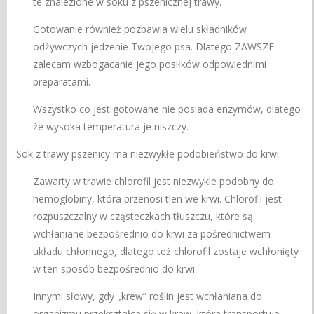
te znalezione w soku z pszenicznej trawy.
Gotowanie również pozbawia wielu składników
odżywczych jedzenie Twojego psa. Dlatego ZAWSZE
zalecam wzbogacanie jego posiłków odpowiednimi
preparatami.
Wszystko co jest gotowane nie posiada enzymów, dlatego
że wysoka temperatura je niszczy.
Sok z trawy pszenicy ma niezwykłe podobieństwo do krwi.
Zawarty w trawie chlorofil jest niezwykle podobny do
hemoglobiny, która przenosi tlen we krwi. Chlorofil jest
rozpuszczalny w cząsteczkach tłuszczu, które są
wchłaniane bezpośrednio do krwi za pośrednictwem
układu chłonnego, dlatego też chlorofil zostaje wchłonięty
w ten sposób bezpośrednio do krwi.
Innymi słowy, gdy „krew” roślin jest wchłaniana do
organizmu przekształca się w krew, która transportuje