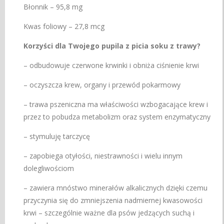
Błonnik – 95,8 mg
Kwas foliowy – 27,8 mcg
Korzyści dla Twojego pupila z picia soku z trawy?
– odbudowuje czerwone krwinki i obniża ciśnienie krwi
– oczyszcza krew, organy i przewód pokarmowy
– trawa pszeniczna ma właściwości wzbogacające krew i
przez to pobudza metabolizm oraz system enzymatyczny
– stymuluję tarczycę
– zapobiega otyłości, niestrawności i wielu innym
dolegliwościom
– zawiera mnóstwo minerałów alkalicznych dzięki czemu
przyczynia się do zmniejszenia nadmiernej kwasowości
krwi – szczególnie ważne dla psów jedzących suchą i