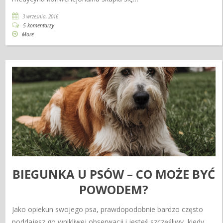
3 września, 2016
5 komentarzy
More
BIEGUNKA U PSÓW – CO MOŻE BYĆ
POWODEM?
Jako opiekun swojego psa, prawdopodobnie bardzo często
poddajesz go wnikliwej obserwacji i jesteś szczęśliwy, kiedy