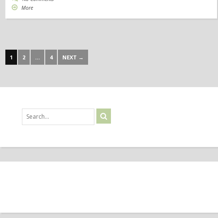
More
1
2
…
4
NEXT →