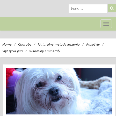
TOG
NAVI
/
/
/
/
Home
Choroby
Naturalne metody leczenia
Pasożyty
/
Styl życia psa
Witaminy i minerały