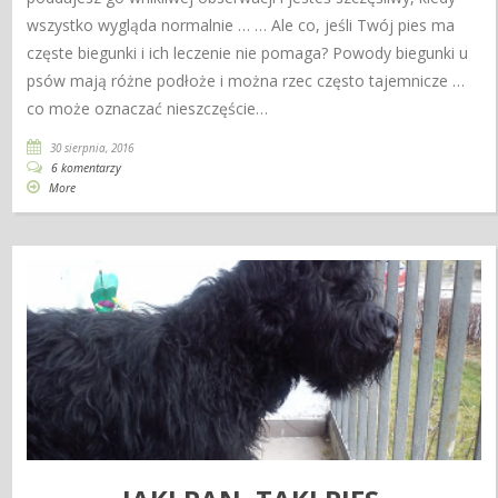
wszystko wygląda normalnie … … Ale co, jeśli Twój pies ma
częste biegunki i ich leczenie nie pomaga? Powody biegunki u
psów mają różne podłoże i można rzec często tajemnicze …
co może oznaczać nieszczęście…
30 sierpnia, 2016
6 komentarzy
More