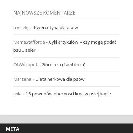
NAJNOWSZE KOMENTARZE
rrysieks
-
Kwercetyna dla psów
MamaStafforda
-
Cykl artykułów – czy mogę podać
psu… seler
OlaWhippet
-
Giardioza (Lamblioza)
Marzena
-
Dieta nerkowa dla psów
ania
-
15 powodów obecności krwi w psiej kupie
META