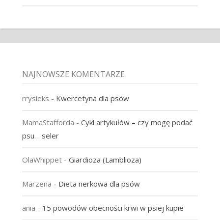
NAJNOWSZE KOMENTARZE
rrysieks
-
Kwercetyna dla psów
MamaStafforda
-
Cykl artykułów – czy mogę podać
psu… seler
OlaWhippet
-
Giardioza (Lamblioza)
Marzena
-
Dieta nerkowa dla psów
ania
-
15 powodów obecności krwi w psiej kupie