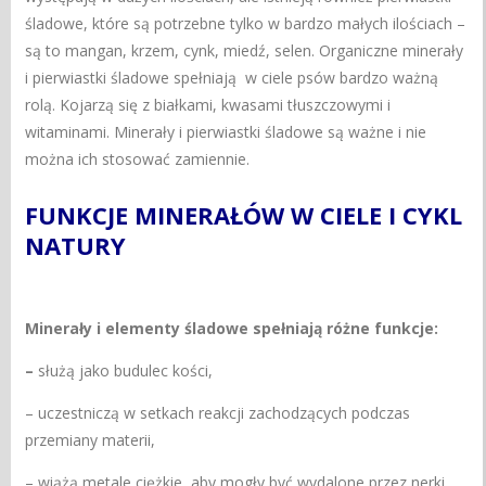
śladowe, które są potrzebne tylko w bardzo małych ilościach –
są to mangan, krzem, cynk, miedź, selen. Organiczne minerały
i pierwiastki śladowe spełniają w ciele psów bardzo ważną
rolą. Kojarzą się z białkami, kwasami tłuszczowymi i
witaminami. Minerały i pierwiastki śladowe są ważne i nie
można ich stosować zamiennie.
FUNKCJE MINERAŁÓW W CIELE I CYKL
NATURY
Minerały i elementy śladowe spełniają różne funkcje:
–
służą jako budulec kości,
– uczestniczą w setkach reakcji zachodzących podczas
przemiany materii,
– wiążą metale ciężkie, aby mogły być wydalone przez nerki,