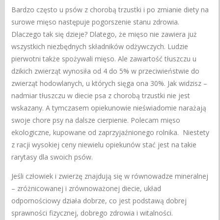
Bardzo często u psów z chorobą trzustki i po zmianie diety na
surowe mięso następuje pogorszenie stanu zdrowia.
Dlaczego tak się dzieje? Dlatego, że mięso nie zawiera już
wszystkich niezbędnych składników odżywczych. Ludzie
pierwotni także spożywali mięso. Ale zawartość tłuszczu u
dzikich zwierząt wynosiła od 4 do 5% w przeciwieństwie do
zwierząt hodowlanych, u których sięga ona 30%. Jak widzisz –
nadmiar tłuszczu w diecie psa z chorobą trzustki nie jest
wskazany. A tymczasem opiekunowie nieświadomie narażają
swoje chore psy na dalsze cierpienie. Polecam mięso
ekologiczne, kupowane od zaprzyjaźnionego rolnika. Niestety
z racji wysokiej ceny niewielu opiekunów stać jest na takie
rarytasy dla swoich psów.
Jeśli człowiek i zwierzę znajdują się w równowadze mineralnej
– zróżnicowanej i zrównoważonej diecie, układ
odpornościowy działa dobrze, co jest podstawą dobrej
sprawności fizycznej, dobrego zdrowia i witalności.