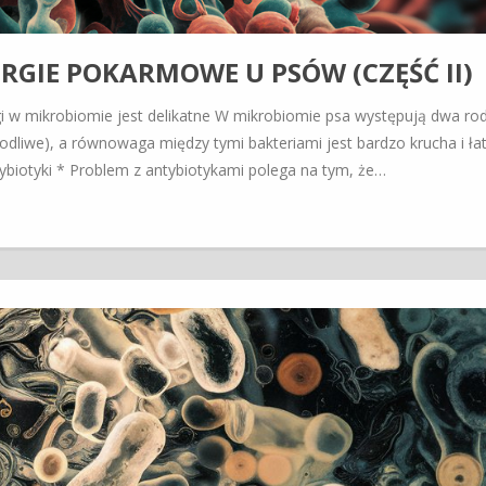
LERGIE POKARMOWE U PSÓW (CZĘŚĆ II)
i w mikrobiomie jest delikatne W mikrobiomie psa występują dwa ro
kodliwe), a równowaga między tymi bakteriami jest bardzo krucha i ła
biotyki * Problem z antybiotykami polega na tym, że…