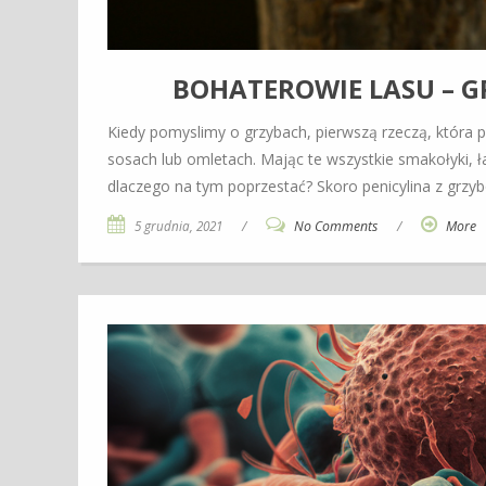
BOHATEROWIE LASU – G
Kiedy pomyslimy o grzybach, pierwszą rzeczą, która p
sosach lub omletach. Mając te wszystkie smakołyki, ł
dlaczego na tym poprzestać? Skoro penicylina z gr
5 grudnia, 2021
/
No Comments
/
More