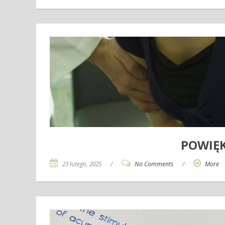
POWIĘK
23 lutego, 2025
/
No Comments
/
More