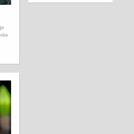
go
ośba