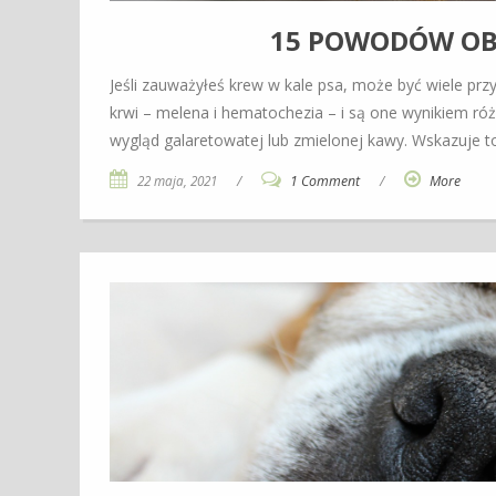
15 POWODÓW OBE
Jeśli zauważyłeś krew w kale psa, może być wiele prz
krwi – melena i hematochezia – i są one wynikiem ró
wygląd galaretowatej lub zmielonej kawy. Wskazuje 
22 maja, 2021
/
1 Comment
/
More