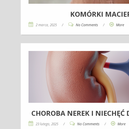
KOMÓRKI MACIER
2 marca, 2025
/
No Comments
/
More
CHOROBA NEREK I NIECHĘĆ 
23 lutego, 2025
/
No Comments
/
More