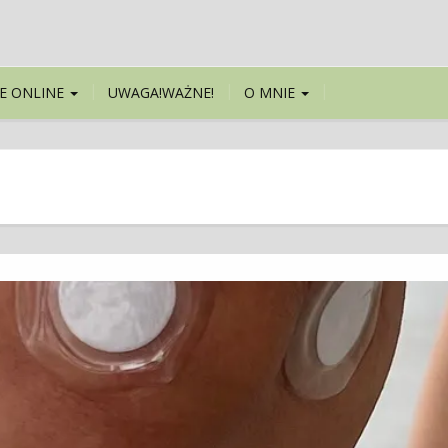
E ONLINE
UWAGA!WAŻNE!
O MNIE