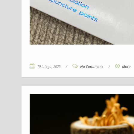
19 lutego, 2025
/
No Comments
/
More