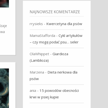
NAJNOWSZE KOMENTARZE
rrysieks
-
Kwercetyna dla psów
dzaje
twa
MamaStafforda
-
Cykl artykułów
– czy mogę podać psu… seler
OlaWhippet
-
Giardioza
(Lamblioza)
Marzena
-
Dieta nerkowa dla
psów
ania
-
15 powodów obecności
krwi w psiej kupie