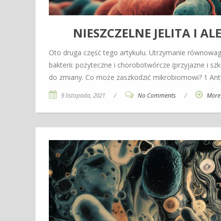
NIESZCZELNE JELITA I A
Oto druga część tego artykułu. Utrzymanie równowag
bakterii: pożyteczne i chorobotwórcze (przyjazne i sz
do zmiany. Co może zaszkodzić mikrobiomowi? 1 Anty
9 listopada, 2021
/
No Comments
/
More