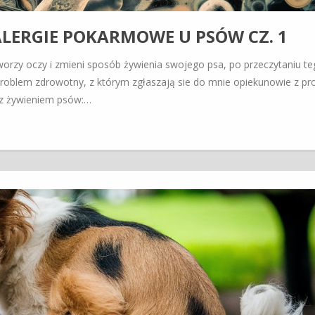
 ALERGIE POKARMOWE U PSÓW CZ. 1
orzy oczy i zmieni sposób żywienia swojego psa, po przeczytaniu te
problem zdrowotny, z którym zgłaszają sie do mnie opiekunowie z pr
 z żywieniem psów:…