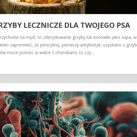
RZYBY LECZNICZE DLA TWOJEGO PSA
rzychodzi na myśl, to zdecydowanie grzyby lub borowiki jako zupa, w
atwo zapomnieć, że penicylinę, pierwszy antybiotyk, uzyskano z grzyb
zybów może pomóc w walce z chorobami, to czy…