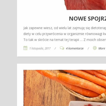
NOWE SPOJRZ
Jak zapewne wiesz, od wielu lat zajmuję się dietoter
diety w celu przywrócenia w organizmie równowagi k
To tak w skrócie na temat tej terapii … Z moich obse
1 listopada, 2017
/
4 komentarze
/
More