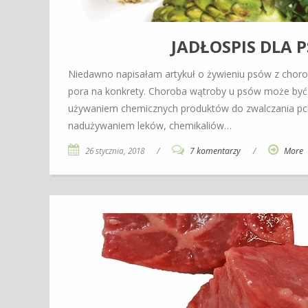
JADŁOSPIS DLA
Niedawno napisałam artykuł o żywieniu psów z chorob
pora na konkrety. Choroba wątroby u psów może by
używaniem chemicznych produktów do zwalczania pch
nadużywaniem leków, chemikaliów…
26 stycznia, 2018
/
7 komentarzy
/
More