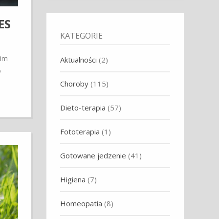
ES
KATEGORIE
oim
Aktualności
(2)
o
Choroby
(115)
Dieto-terapia
(57)
Fototerapia
(1)
Gotowane jedzenie
(41)
Higiena
(7)
Homeopatia
(8)