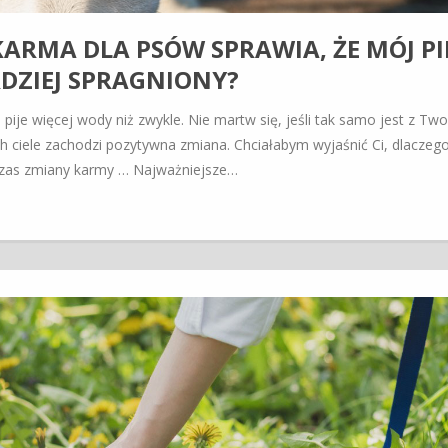
RMA DLA PSÓW SPRAWIA, ŻE ​​MÓJ PI
RDZIEJ SPRAGNIONY?
ije więcej wody niż zwykle. Nie martw się, jeśli tak samo jest z Tw
h ciele zachodzi pozytywna zmiana. Chciałabym wyjaśnić Ci, dlaczeg
dczas zmiany karmy … Najważniejsze…