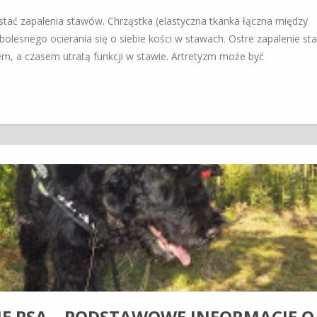
stać zapalenia stawów. Chrząstka (elastyczna tkanka łączna między
olesnego ocierania się o siebie kości w stawach. Ostre zapalenie s
em, a czasem utratą funkcji w stawie. Artretyzm może być
IĘ PSA – PODSTAWOWE INFORMACJE O