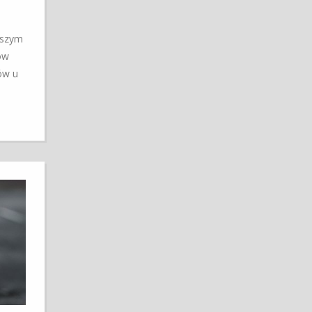
rszym
ów
ów u