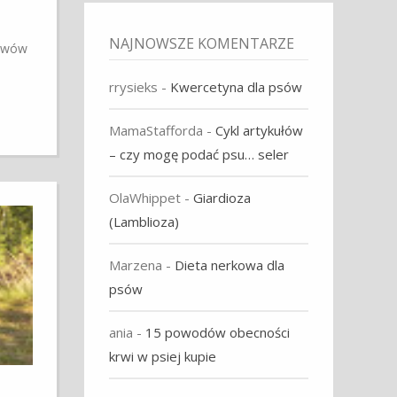
NAJNOWSZE KOMENTARZE
tawów
rrysieks
-
Kwercetyna dla psów
MamaStafforda
-
Cykl artykułów
– czy mogę podać psu… seler
OlaWhippet
-
Giardioza
(Lamblioza)
Marzena
-
Dieta nerkowa dla
psów
ania
-
15 powodów obecności
krwi w psiej kupie