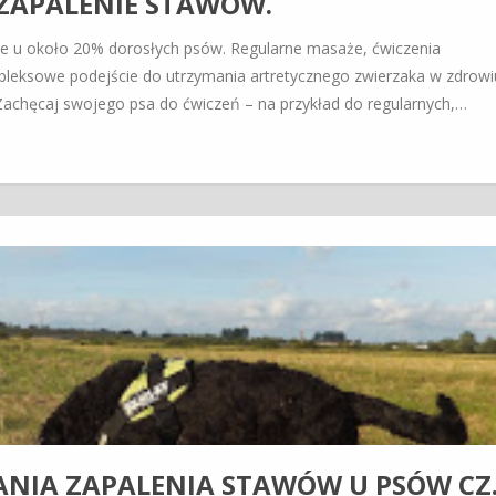
 ZAPALENIE STAWÓW.
akże u około 20% dorosłych psów. Regularne masaże, ćwiczenia
mpleksowe podejście do utrzymania artretycznego zwierzaka w zdrowiu
 Zachęcaj swojego psa do ćwiczeń – na przykład do regularnych,…
NIA ZAPALENIA STAWÓW U PSÓW CZ. 