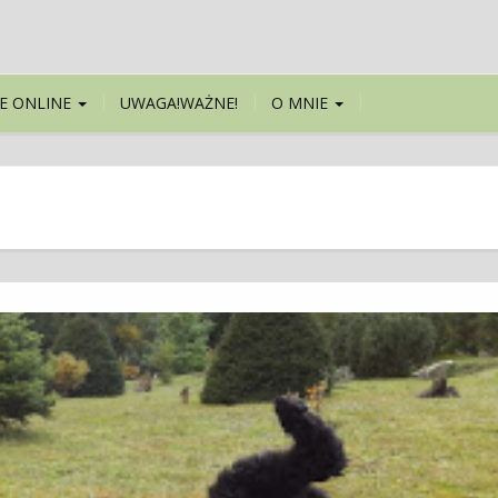
E ONLINE
UWAGA!WAŻNE!
O MNIE