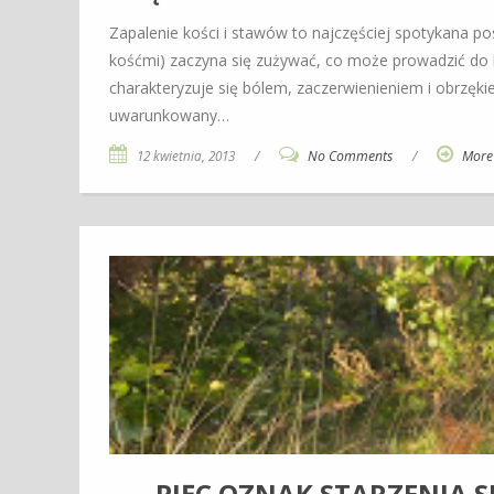
Zapalenie kości i stawów to najczęściej spotykana po
kośćmi) zaczyna się zużywać, co może prowadzić do b
charakteryzuje się bólem, zaczerwienieniem i obrzęki
uwarunkowany…
12 kwietnia, 2013
/
No Comments
/
More
PIĘC OZNAK STARZENIA S