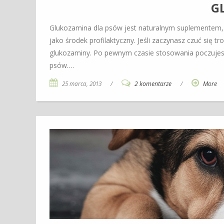
G
Glukozamina dla psów jest naturalnym suplementem,
jako środek profilaktyczny. Jeśli zaczynasz czuć si
glukozaminy. Po pewnym czasie stosowania poczujesz
psów….
25 marca, 2013
/
2 komentarze
/
More