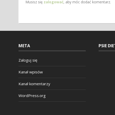
Musisz się
zalogować
, aby móc dodać komentarz.
META
PSIE DI
Zaloguj się
Kanał wpisów
Kanał komentarzy
WordPress.org