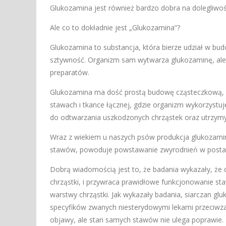
Glukozamina jest również bardzo dobra na dolegliwo
Ale co to dokładnie jest „Glukozamina”?
Glukozamina to substancja, która bierze udział w budo
sztywność. Organizm sam wytwarza glukozaminę, ale ż
preparatów.
Glukozamina ma dość prostą budowę cząsteczkową, j
stawach i tkance łącznej, gdzie organizm wykorzystu
do odtwarzania uszkodzonych chrząstek oraz utrzym
Wraz z wiekiem u naszych psów produkcja glukozamin
stawów, powoduje powstawanie zwyrodnień w postaci 
Dobrą wiadomością jest to, że badania wykazały, ż
chrząstki, i przywraca prawidłowe funkcjonowanie st
warstwy chrząstki. Jak wykazały badania, siarczan g
specyfików zwanych niesterydowymi lekami przeciwza
objawy, ale stan samych stawów nie ulega poprawie. 