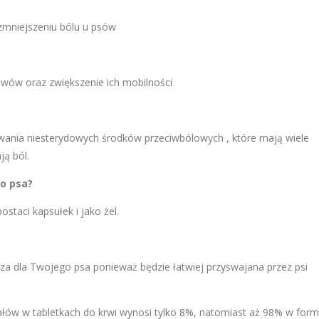
zmniejszeniu bólu u psów
wów oraz zwiększenie ich mobilności
wania niesterydowych środków przeciwbólowych , które mają wiele
ją ból.
go psa?
taci kapsułek i jako żel.
za dla Twojego psa ponieważ będzie łatwiej przyswajana przez psi
łów w tabletkach do krwi wynosi tylko 8%, natomiast aż 98% w form