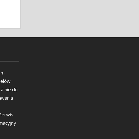
ym
celów
 a nie do
awania
 Serwis
rmacyjny