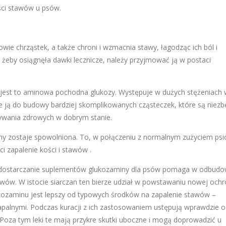
ści stawów u psów.
wie chrząstek, a także chroni i wzmacnia stawy, łagodząc ich ból i
eby osiągnęła dawki lecznicze, należy przyjmować ją w postaci
est to aminowa pochodna glukozy. Występuje w dużych stężeniach 
je ją do budowy bardziej skomplikowanych cząsteczek, które są niez
ywania zdrowych w dobrym stanie.
y zostaje spowolniona. To, w połączeniu z normalnym zużyciem psi
zapalenie kości i stawów .
e dostarczanie suplementów glukozaminy dla psów pomaga w odbudo
awów. W istocie siarczan ten bierze udział w powstawaniu nowej ochr
lukozaminu jest lepszy od typowych środków na zapalenie stawów –
palnymi. Podczas kuracji z ich zastosowaniem ustępują wprawdzie o
Poza tym leki te mają przykre skutki uboczne i mogą doprowadzić u