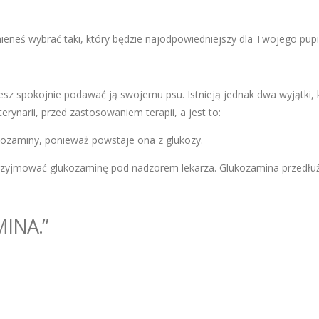
eneś wybrać taki, który będzie najodpowiedniejszy dla Twojego pupi
z spokojnie podawać ją swojemu psu. Istnieją jednak dwa wyjątki, 
ynarii, przed zastosowaniem terapii, a jest to:
kozaminy, ponieważ powstaje ona z glukozy.
przyjmować glukozaminę pod nadzorem lekarza. Glukozamina przedłu
INA.”