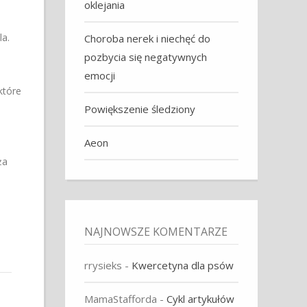
oklejania
la.
Choroba nerek i niechęć do
pozbycia się negatywnych
emocji
które
Powiększenie śledziony
Aeon
ża
NAJNOWSZE KOMENTARZE
rrysieks
-
Kwercetyna dla psów
MamaStafforda
-
Cykl artykułów