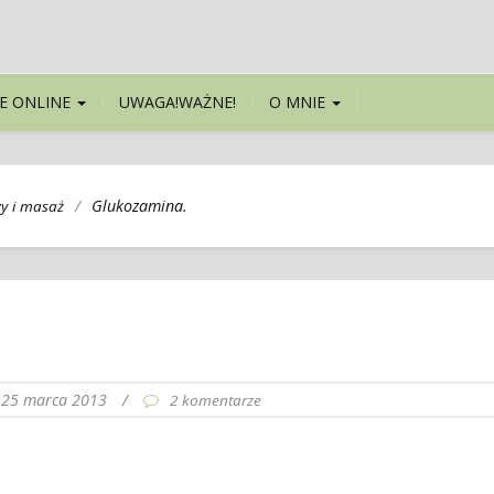
E ONLINE
UWAGA!WAŻNE!
O MNIE
/
Glukozamina.
y i masaż
25 marca 2013
/
2 komentarze