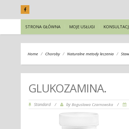
STRONA GŁÓWNA
MOJE USŁUGI
KONSULTACJ
/
/
/
Home
Choroby
Naturalne metody leczenia
Staw
GLUKOZAMINA.
Standard
/
by
/
Boguslawa Czarnowska