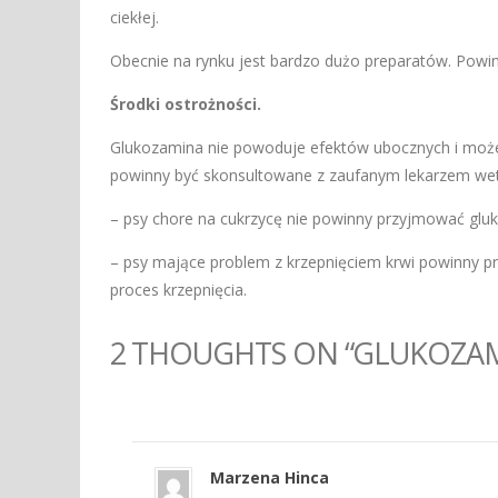
ciekłej.
Obecnie na rynku jest bardzo dużo preparatów. Powini
Środki ostrożności.
Glukozamina nie powoduje efektów ubocznych i możes
powinny być skonsultowane z zaufanym lekarzem weter
– psy chore na cukrzycę nie powinny przyjmować glu
– psy mające problem z krzepnięciem krwi powinny 
proces krzepnięcia.
2 THOUGHTS ON “GLUKOZAM
Marzena Hinca