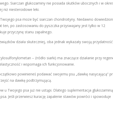
go. Siarczan glukozaminy nie posiada skutków ubocznych i w okres
 niż niesteroidowe leki.
Twojego psa może być siarczan chondroityny. Niedawno dowiedzion
at ten, po zastosowaniu do pyszczka przyswajany jest tylko w 12
ukuje przyczynę stanu zapalnego.
 związków działa skuteczniej, oba jednak wykazały swoją przydatność
losulfonylometan – źródło siarki) ma znaczące działanie przy regene
 elastyczność i wspomaga ich funkcjonowanie.
. Początkowo powinieneś podawać swojemu psu „dawkę nasycającą” pr
przejść na dawkę podtrzymującą.
ów u Twojego psa już nie ustąpi. Dlatego suplementacja glukozaminą 
sa. Jeśli przerwiesz kurację zapalenie stawów powróci i spowoduje