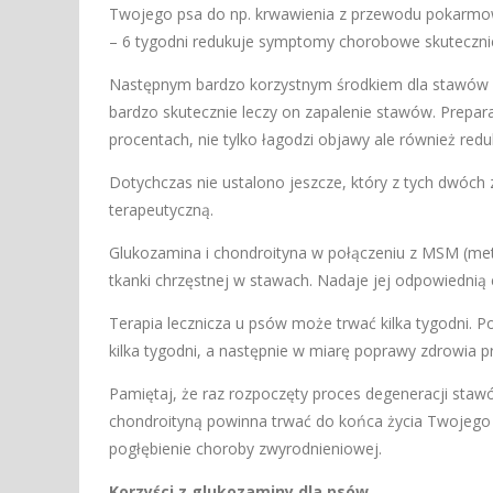
Twojego psa do np. krwawienia z przewodu pokarmowe
– 6 tygodni redukuje symptomy chorobowe skuteczniej
Następnym bardzo korzystnym środkiem dla stawów 
bardzo skutecznie leczy on zapalenie stawów. Prepar
procentach, nie tylko łagodzi objawy ale również red
Dotychczas nie ustalono jeszcze, który z tych dwóch
terapeutyczną.
Glukozamina i chondroityna w połączeniu z MSM (mety
tkanki chrzęstnej w stawach. Nadaje jej odpowiednią
Terapia lecznicza u psów może trwać kilka tygodni
kilka tygodni, a następnie w miarę poprawy zdrowia 
Pamiętaj, że raz rozpoczęty proces degeneracji staw
chondroityną powinna trwać do końca życia Twojego p
pogłębienie choroby zwyrodnieniowej.
Korzyści z glukozaminy dla psów.