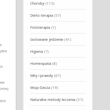
Choroby
(115)
Dieto-terapia
(57)
Fototerapia
(1)
Gotowane jedzenie
(41)
w
będne
Higiena
(7)
Homeopatia
(8)
ch
Mity i prawdy
(67)
wie
Moja Dasza
(19)
onnej
Naturalne metody leczenia
(37)
stre