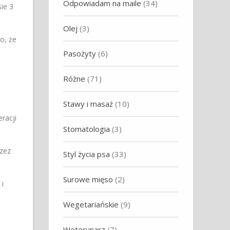
Odpowiadam na maile
(34)
ie 3
Olej
(3)
o, że
Pasożyty
(6)
Różne
(71)
Stawy i masaż
(10)
racji
Stomatologia
(3)
zez
Styl życia psa
(33)
Surowe mięso
(2)
i
Wegetariańskie
(9)
Weterynarz
(7)