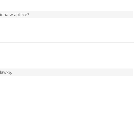
piona w aptece?
dawkę.