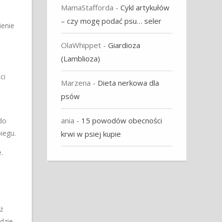
MamaStafforda
-
Cykl artykułów
– czy mogę podać psu… seler
ienie
OlaWhippet
-
Giardioza
(Lamblioza)
ci
Marzena
-
Dieta nerkowa dla
psów
ania
-
15 powodów obecności
do
iegu.
krwi w psiej kupie
.
eż
dzie