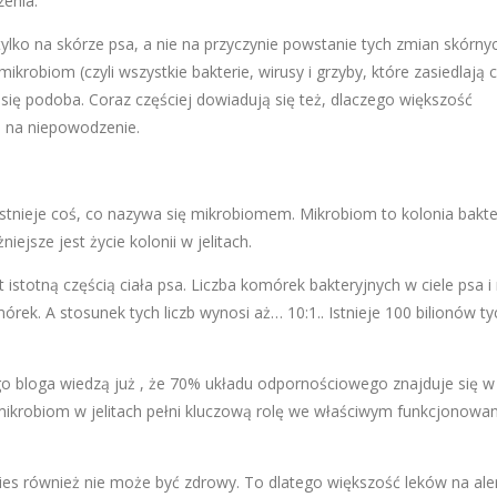
zenia.
lko na skórze psa, a nie na przyczynie powstanie tych zmian skórnyc
robiom (czyli wszystkie bakterie, wirusy i grzyby, które zasiedlają c
się podoba. Coraz częściej dowiadują się też, dlaczego większość
a na niepowodzenie.
nieje coś, co nazywa się mikrobiomem. Mikrobiom to kolonia bakter
iejsze jest życie kolonii w jelitach.
istotną częścią ciała psa. Liczba komórek bakteryjnych w ciele psa i
rek. A stosunek tych liczb wynosi aż… 10:1.. Istnieje 100 bilionów ty
go bloga wiedzą już , że 70% układu odpornościowego znajduje się w
mikrobiom w jelitach pełni kluczową rolę we właściwym funkcjonowan
pies również nie może być zdrowy. To dlatego większość leków na aler