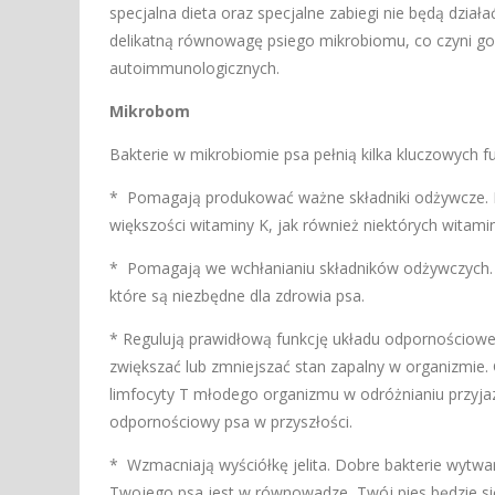
specjalna dieta oraz specjalne zabiegi nie będą dzia
delikatną równowagę psiego mikrobiomu, co czyni go b
autoimmunologicznych.
Mikrobom
Bakterie w mikrobiomie psa pełnią kilka kluczowych fu
* Pomagają produkować ważne składniki odżywcze. Na 
większości witaminy K, jak również niektórych witamin
* Pomagają we wchłanianiu składników odżywczych. B
które są niezbędne dla zdrowia psa.
* Regulują prawidłową funkcję układu odpornościowe
zwiększać lub zmniejszać stan zapalny w organizmie. 
limfocyty T młodego organizmu w odróżnianiu przyjazn
odpornościowy psa w przyszłości.
* Wzmacniają wyściółkę jelita. Dobre bakterie wytwarz
Twojego psa jest w równowadze, Twój pies będzie się