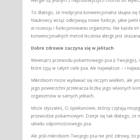
Alergie są jednym z najtrudniejszych chorób do wylec
To dlatego, że medycyna konwencjonalna skupia się ty
Naukowcy wciąż odkrywają nowe funkcje, jakie pełni mik
w rozwoju i funkcjonowaniu organizmu. Nie każda im 
konwencjonalnych metod leczenia alergii jest skazan
Dobre zdrowie zaczyna się w jelitach
Wewnątrz przewodu pokarmowego psa (i Twojego), ist
które żyją w całym ciele psa. Ale największe – i najważn
Mikrobiom może wydawać się niczym wielkim, ale jest 
jego powierzchni przekracza liczbę jego własnych komó
organizmów w samych jelitach.
Może słyszałeś, Ci opiekunowie, którzy czytają moje
przewodzie pokarmowym. Dzieje się tak dlatego, że 
układu odpornościowego psa.
Ale jeśli mikrobiom Twojego psa nie jest zdrowy, to 