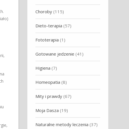
Choroby
(115)
h.
iało)
Dieto-terapia
(57)
Fototerapia
(1)
Gotowane jedzenie
(41)
ii,
Higiena
(7)
 na
ch
Homeopatia
(8)
Mity i prawdy
(67)
iu
Moja Dasza
(19)
Naturalne metody leczenia
(37)
gie,