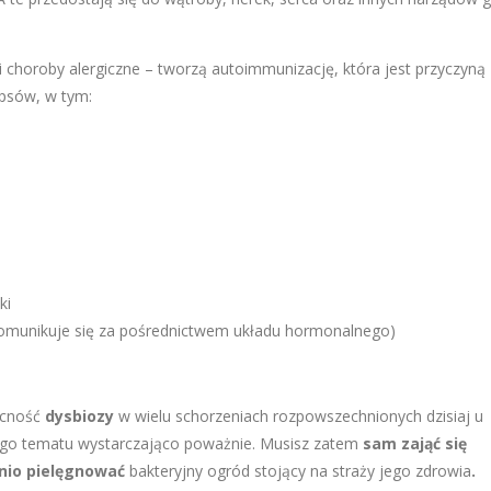
e i choroby alergiczne – tworzą autoimmunizację, która jest przyczyną
 psów, w tym:
ki
komunikuje się za pośrednictwem układu hormonalnego)
ecność
dysbiozy
w wielu schorzeniach rozpowszechnionych dzisiaj u
tego tematu wystarczająco poważnie. Musisz zatem
sam zająć się
nio pielęgnować
bakteryjny ogród stojący na straży jego zdrowia
.