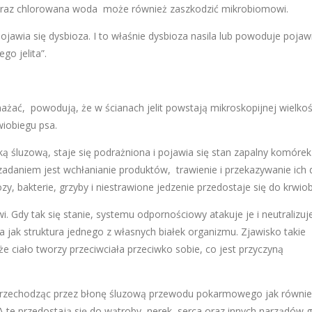
 oraz chlorowana woda może również zaszkodzić mikrobiomowi.
pojawia się dysbioza. I to właśnie dysbioza nasila lub powoduje pojaw
go jelita”.
żać, powodują, że w ścianach jelit powstają mikroskopijnej wielkoś
wiobiegu psa.
ką śluzową, staje się podrażniona i pojawia się stan zapalny komórek
 zadaniem jest wchłanianie produktów, trawienie i przekazywanie ich 
y, bakterie, grzyby i niestrawione jedzenie przedostaje się do krwiob
. Gdy tak się stanie, systemu odpornościowy atakuje je i neutralizuje
a jak struktura jednego z własnych białek organizmu. Zjawisko takie
ciało tworzy przeciwciała przeciwko sobie, co jest przyczyną
, przechodząc przez błonę śluzową przewodu pokarmowego jak równi
 te przedostają się do wątroby, nerek, serca oraz innych narządów g