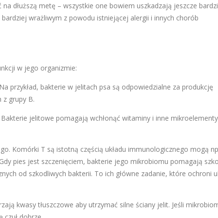
łać na dłuższą metę – wszystkie one bowiem uszkadzają jeszcze bardzi
ardziej wrażliwym z powodu istniejącej alergii i innych chorób
nkcji w jego organizmie:
przykład, bakterie w jelitach psa są odpowiedzialne za produkcję
 z grupy B.
akterie jelitowe pomagają wchłonąć witaminy i inne mikroelementy
go. Komórki T są istotną częścią układu immunologicznego mogą np
Gdy pies jest szczenięciem, bakterie jego mikrobiomu pomagają szko
ych od szkodliwych bakterii. To ich główne zadanie, które ochroni u
ają kwasy tłuszczowe aby utrzymać silne ściany jelit. Jeśli mikrobio
 czuł dobrze.