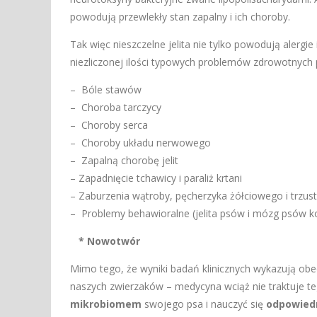
powodują przewlekły stan zapalny i ich choroby.
Tak więc nieszczelne jelita nie tylko powodują alergi
niezliczonej ilości typowych problemów zdrowotnych
– Bóle stawów
– Choroba tarczycy
– Choroby serca
– Choroby układu nerwowego
– Zapalną chorobę jelit
– Zapadnięcie tchawicy i paraliż krtani
– Zaburzenia wątroby, pęcherzyka żółciowego i trzust
– Problemy behawioralne (jelita psów i mózg psów 
* Nowotwór
Mimo tego, że wyniki badań klinicznych wykazują ob
naszych zwierzaków – medycyna wciąż nie traktuje 
mikrobiomem
swojego psa i nauczyć się
odpowied