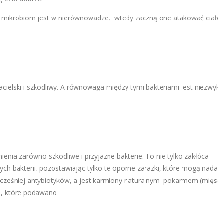
, bo mikrobiom jest w nierównowadze, wtedy zaczną one atakować ciał
jacielski i szkodliwy. A równowaga między tymi bakteriami jest niezwy
nienia zarówno szkodliwe i przyjazne bakterie. To nie tylko zakłóca
ch bakterii, pozostawiając tylko te oporne zarazki, które mogą nada
ł wcześniej antybiotyków, a jest karmiony naturalnym pokarmem (mięs
ki, które podawano