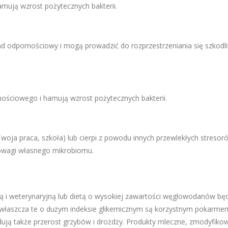
ują wzrost pożytecznych bakterii.
kład odpornościowy i mogą prowadzić do rozprzestrzeniania się szkodl
ościowego i hamują wzrost pożytecznych bakterii.
Twoja praca, szkoła) lub cierpi z powodu innych przewlekłych stresor
nowagi własnego mikrobiomu.
ą i weterynaryjną lub dietą o wysokiej zawartości węglowodanów bę
zwłaszcza te o dużym indeksie glikemicznym są korzystnym pokarme
dują także przerost grzybów i drożdży. Produkty mleczne, zmodyfiko