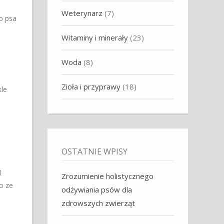
Weterynarz
(7)
o psa
Witaminy i minerały
(23)
Woda
(8)
Zioła i przyprawy
(18)
kle
OSTATNIE WPISY
l
Zrozumienie holistycznego
o ze
odżywiania psów dla
zdrowszych zwierząt