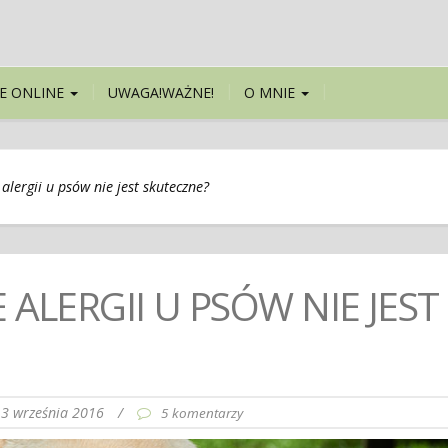
E ONLINE
UWAGA!WAŻNE!
O MNIE
alergii u psów nie jest skuteczne?
ALERGII U PSÓW NIE JEST
3 września 2016
/
5 komentarzy