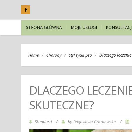
STRONA GŁÓWNA
MOJE USŁUGI
KONSULTACJ
/
/
/
Dlaczego leczenie 
Home
Choroby
Styl życia psa
DLACZEGO LECZENIE 
SKUTECZNE?
Standard
/
by
/
Boguslawa Czarnowska