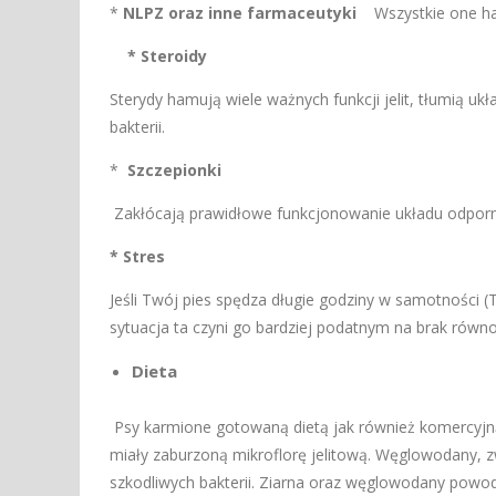
*
NLPZ oraz inne farmaceutyki
Wszystkie one ham
* Steroidy
Sterydy hamują wiele ważnych funkcji jelit, tłumią u
bakterii.
*
Szczepionki
Zakłócają prawidłowe funkcjonowanie układu odporn
* Stres
Jeśli Twój pies spędza długie godziny w samotności (
sytuacja ta czyni go bardziej podatnym na brak rów
Dieta
Psy karmione gotowaną dietą jak również komercyjn
miały zaburzoną mikroflorę jelitową. Węglowodany, 
szkodliwych bakterii. Ziarna oraz węglowodany powo