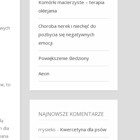
Komórki macierzyste – terapia
oklejania
Choroba nerek i niechęć do
iwych
pozbycia się negatywnych
emocji
Powiększenie śledziony
Aeon
ów, to
NAJNOWSZE KOMENTARZE
dą
m dla
rrysieks
-
Kwercetyna dla psów
wana