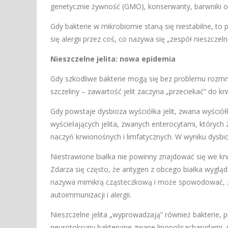
genetycznie żywność (GMO), konserwanty, barwniki
Gdy bakterie w mikrobiomie staną się niestabilne, to 
się alergii przez coś, co nazywa się „zespół nieszczelne
Nieszczelne jelita: nowa epidemia
Gdy szkodliwe bakterie mogą się bez problemu rozmna
szczeliny – zawartość jelit zaczyna „przeciekać” do kr
Gdy powstaje dysbioza wyściółka jelit, zwana wyściół
wyściełających jelita, zwanych enterocytami, których
naczyń krwionośnych i limfatycznych. W wyniku dysbioz
Niestrawione białka nie powinny znajdować się we krwi
Zdarza się często, że antygen z obcego białka wygląd
nazywa mimikrą cząsteczkową i może spowodować, że 
autoimmunizacji i alergii.
Nieszczelne jelita „wyprowadzają” również bakterie
neurotoksyny bakteryjne zwane lipopolisacharydami. A