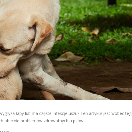
 wygryza łapy lub ma częste infekcje uszu? Ten artykuł jest wobec teg
nych obecnie problemów zdrowotnych u psów.