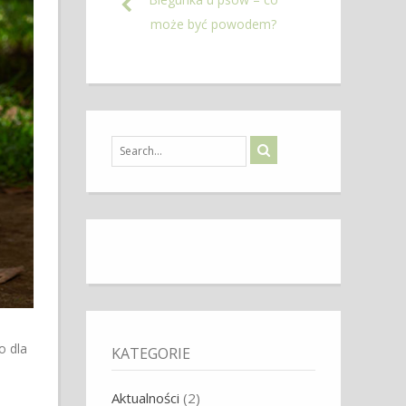
może być powodem?
o dla
KATEGORIE
Aktualności
(2)