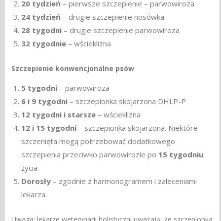
20 tydzień
– pierwsze szczepienie – parwowiroza
24 tydzień
– drugie szczepienie nosówka
28 tygodni
– drugie szczepienie parwowiroza
32 tygodnie
– wścieklizna
Szczepienie konwencjonalne psów
5 tygodni
– parwowiroza
6 i 9 tygodni
– szczepionka skojarzona DHLP-P
12 tygodni i starsze
– wścieklizna
12 i 15 tygodni
– szczepionka skojarzona. Niektóre
szczenięta mogą potrzebować dodatkowego
szczepienia przeciwko parwowirozie po
15 tygodniu
życia.
Dorosły
– zgodnie z harmonogramem i zaleceniami
lekarza.
Uwaga: lekarze weterynarii holistyczni uważają, że szczepionka