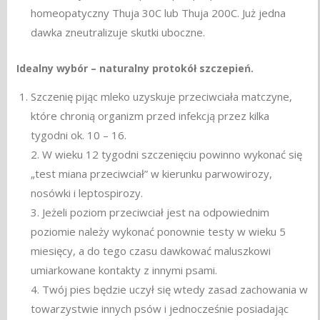
homeopatyczny Thuja 30C lub Thuja 200C. Już jedna
dawka zneutralizuje skutki uboczne.
Idealny wybór – naturalny protokół szczepień.
Szczenię pijąc mleko uzyskuje przeciwciała matczyne,
które chronią organizm przed infekcją przez kilka
tygodni ok. 10 – 16.
2. W wieku 12 tygodni szczenięciu powinno wykonać się
„test miana przeciwciał” w kierunku parwowirozy,
nosówki i leptospirozy.
3. Jeżeli poziom przeciwciał jest na odpowiednim
poziomie należy wykonać ponownie testy w wieku 5
miesięcy, a do tego czasu dawkować maluszkowi
umiarkowane kontakty z innymi psami.
4. Twój pies będzie uczył się wtedy zasad zachowania w
towarzystwie innych psów i jednocześnie posiadając