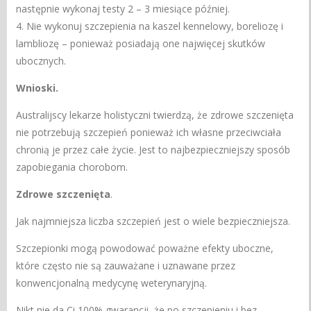
następnie wykonaj testy 2 – 3 miesiące później.
4. Nie wykonuj szczepienia na kaszel kennelowy, boreliozę i
lambliozę – ponieważ posiadają one najwięcej skutków
ubocznych.
Wnioski.
Australijscy lekarze holistyczni twierdzą, że zdrowe szczenięta
nie potrzebują szczepień ponieważ ich własne przeciwciała
chronią je przez całe życie. Jest to najbezpieczniejszy sposób
zapobiegania chorobom.
Zdrowe szczenięta
.
Jak najmniejsza liczba szczepień jest o wiele bezpieczniejsza.
Szczepionki mogą powodować poważne efekty uboczne,
które często nie są zauważane i uznawane przez
konwencjonalną medycynę weterynaryjną.
Nikt nie da Ci 100% gwarancji, że po szczepieniu i bez