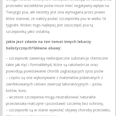
przeciwko wściekliźnie psów może mieć negatywny wpływ na
Twojego psa, ale niestety jest ona wymagana przez prawo
które stanowi, że należy podać szczepionkę psu w wieku 16
tygodni. Wobec tego najlepiej jest zaszczepić psa tą
szczepionką jako ostatnią.
Jakie jest zdanie na ten temat innych lekarzy
holistycznych?Główne obawy:
– szczepionki zawierają niebezpieczne substancje chemiczne
takie jak rtęć i formaldehyd, które są rakotwórcze oraz
powodują powstawanie chorób zagrażających życiu psów
– często są one wykonywane z materiałów pobieranych z
zainfekowanych celowo zwierząt laboratoryjnych – psów,
kotów, koni,
– wczesne szczepienia mogą neutralizować naturalne
przeciwciała matczyne i pozostawić szczenię bez ochrony,
– szczepionki są w stanie wywołać objawy choroby przeciwko,