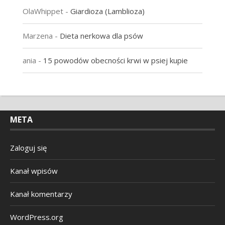
OlaWhippet
-
Giardioza (Lamblioza)
Marzena
-
Dieta nerkowa dla psów
ania
-
15 powodów obecności krwi w psiej kupie
META
Zaloguj się
Kanał wpisów
Kanał komentarzy
WordPress.org