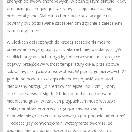
żadnych objawów chorobowych. W późniejszym okresie, kiedy
organizm psa nie jest już tak silny, szczepienia stają się
problematyczne. Słabe lub chore zwierzęta w ogóle nie
powinny być poddawane szczepieniom zgodnie z zalecanym
harmonogramem.
W ulotkach dołączonych do każdej szczepionki można
przeczytać o występujących działaniach niepożądanych : „W
rzadkich przypadkach mogą być obserwowane następujące
objawy: przejściowy wzrost temperatury ciała, przejściowe
kulawizny, przejściowa osowiałość. W przeciągu pierwszych 24
godzin po podaniu szczepionki może pojawić się miękki
niebolesny obrzęk ( o średnicy mniejszej niż 1 cm ), który
może utrzymywać się do 21 dni po podaniu jako twarde,
niebolesne guzki. W rzadkich przypadkach może wystąpić
reakcja anafilaktyczna wymagająca zastosowania
odpowiedniego leczenia objawowego (np. podanie adrenaliny)
„Podczas gdy konwencjonalni weterynarze twierdzą, że
działania niepożądane u szczepionych psów zdarzają się