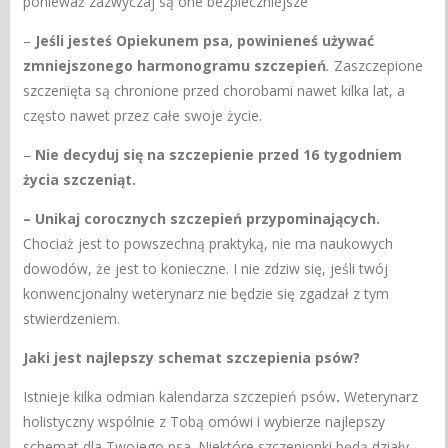
ponieważ zazwyczaj są one bezpieczniejsze
–
Jeśli jesteś Opiekunem psa, powinieneś używać
zmniejszonego harmonogramu szczepień
.
Zaszczepione
szczenięta są chronione przed chorobami nawet kilka lat, a
często nawet przez całe swoje życie.
–
Nie decyduj się na szczepienie przed 16 tygodniem
życia szczeniąt.
– Unikaj corocznych szczepień przypominających.
Chociaż jest to powszechną praktyką, nie ma naukowych
dowodów, że jest to konieczne. I nie zdziw się, jeśli twój
konwencjonalny weterynarz nie będzie się zgadzał z tym
stwierdzeniem.
Jaki jest najlepszy schemat szczepienia psów?
Istnieje kilka odmian kalendarza szczepień psów
.
Weterynarz
holistyczny wspólnie z Tobą omówi i wybierze najlepszy
schemat dla Twojego psa. Niektóre szczepionki będą działy