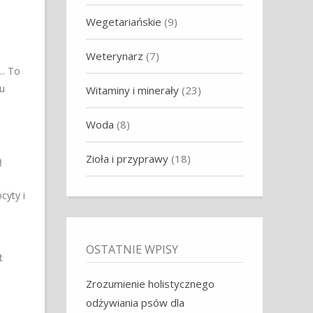
Wegetariańskie
(9)
Weterynarz
(7)
y… To
u
Witaminy i minerały
(23)
Woda
(8)
Zioła i przyprawy
(18)
ą
cyty i
OSTATNIE WPISY
t
Zrozumienie holistycznego
odżywiania psów dla