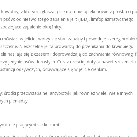
drowotny, z którym zgłaszają sie do mnie opiekunowie z prośba o 
m psów: od nieswoistego zapalenia jelit (IBD), limfoplazmatycznego
rzodziejące zapalenie okrężnicy.
 mówiąc: w jelicie tworzy się stan zapalny i powoduje szereg probl
ieszczelne. Nieszczelne jelita prowadzą do przenikania do krwiobiegu
elit nasilają się z czasem i doprowadzają do zachwiania równowagi f
yczy jedynie psów dorosłych. Coraz częściej dotyka nawet szczenieta.
bstancji odżywczych, odbywające się w jelicie cienkim.
zy: środki przeciwzapalne, antybiotyki jak rowniez wiele, wiele innych
ych pieniędzy.
mi, nie psującymi się kulkami.
obą jelit, taką jak ta, którą właśnie opisałam, była karmiona tak