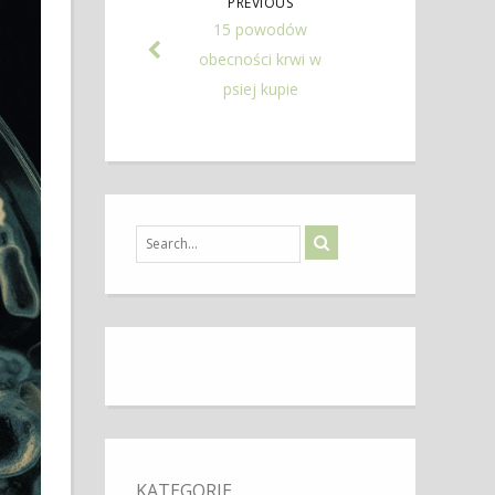
PREVIOUS
15 powodów
obecności krwi w
psiej kupie
KATEGORIE