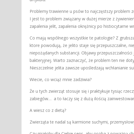
Problemy trawienne u psów to najczęstszy problem z
I jest to problem związany w dużej mierze z żywienie
zapalenia jelit, zapalenia okrężnicy po histiocytarne w
Co mają wspólnego wszystkie te patologie? Z grubsza
ktore powodują, że jelito staje się przepuszczalne, n
niepożądanych substancji. Objawy przepuszczalności j
bakteryjnej. Warto zaznaczyć, że problem ten nie dot
Nieszczelnie jelita zawsze upośledzają wchłanianie su
Wiecie, co wciąż mnie zadziwia?
Że u tych zwierząt stosuje się i praktykuje tysiąc rzec
zabiegów… a to łaczy się z dużą ilością zainwestowan
A wiesz co z dietą?
Zwierząta te nadal są karmione suchymi, przemysłowy
Czy miałoby dla Ciebie sens, aby osoba z poważną chor