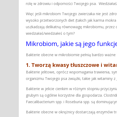
rolę w zdrowiu i odporności Twojego psa. Wiedziałaś
Więc jeśli mikrobiom Twojego zwierzaka nie jest zdr
wysoko przetworzonych diet (takich jak karma mokra lub
uszkadzają delikatną równowagę mikrobiomu, przez co
wiedziałaś/wiedziałeś o tym?
Mikrobiom, jakie są jego funkcj
Bakterie obecne w mikrobiomie pełnią bardzo ważne 
1. Tworzą kwasy tłuszczowe i wit
Bakterie jelitowe, oprócz wspomagania trawienia, s
organizmu Twojego psa związki, takie jak witaminy z 
Bakterie w jelicie cienkim w różnym stopniu przyczyn
grubym są ogólnie korzystne dla gospodarza. Clostri
Faecalibacterium spp. i Roseburia spp. są dominujący
Bakterie obecne w okrężnicy dostarczają enzymów t