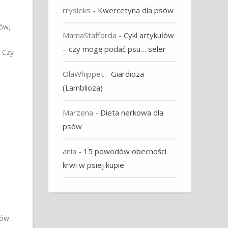
rrysieks
-
Kwercetyna dla psów
ków,
MamaStafforda
-
Cykl artykułów
– czy mogę podać psu… seler
 Czy
OlaWhippet
-
Giardioza
(Lamblioza)
Marzena
-
Dieta nerkowa dla
psów
ania
-
15 powodów obecności
krwi w psiej kupie
ów.