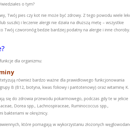
/wiedziałes o tym?
owy, Twój pies czy kot nie może być zdrowy. Z tego powodu wiele le
 suszki) i leczenie alergii nie działa na dłuższą metę – wszystkie
 Twój czworonóg bedzie bardziej podatny na alergie i inne choroby.
e?
funkcje dla organizmu:
aminy
yntetyzują również bardzo ważne dla prawidłowego funkcjonowania
grupy B (B12, biotyna, kwas foliowy i pantotenowy) oraz witaminę K.
iają się do zdrowia przewodu pokarmowego, podczas gdy te w jelicie
diaceae, Dorea spp., Lachnospiraceae, Ruminococcus spp.,
mi bakteriami w okrężnicy.
rawiennych, które pomagają w wykorzystaniu złożonych węglowodan