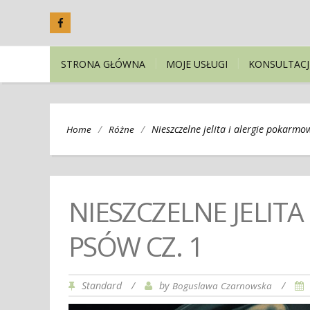
STRONA GŁÓWNA
MOJE USŁUGI
KONSULTACJ
/
/
Nieszczelne jelita i alergie pokarmo
Home
Różne
NIESZCZELNE JELIT
PSÓW CZ. 1
Standard
/
by
/
Boguslawa Czarnowska