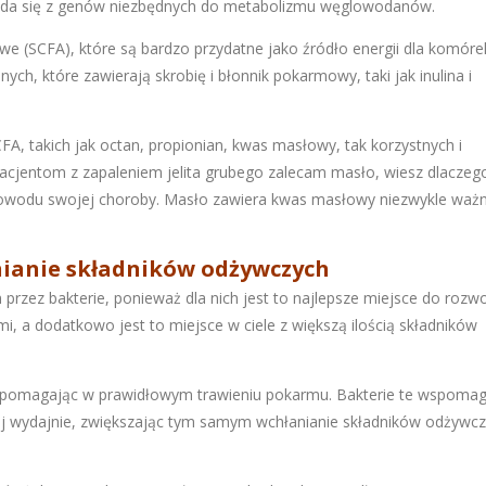
ada się z genów niezbędnych do metabolizmu węglowodanów.
e (SCFA), które są bardzo przydatne jako źródło energii dla komóre
, które zawierają skrobię i błonnik pokarmowy, taki jak inulina i
, takich jak octan, propionian, kwas masłowy, tak korzystnych i
pacjentom z zapaleniem jelita grubego zalecam masło, wiesz dlaczeg
z powodu swojej choroby. Masło zawiera kwas masłowy niezwykle ważn
nianie składników odżywczych
 przez bakterie, ponieważ dla nich jest to najlepsze miejsce do rozwo
, a dodatkowo jest to miejsce w ciele z większą ilością składników
zku, pomagając w prawidłowym trawieniu pokarmu. Bakterie te wspoma
iej wydajnie, zwiększając tym samym wchłanianie składników odżywcz