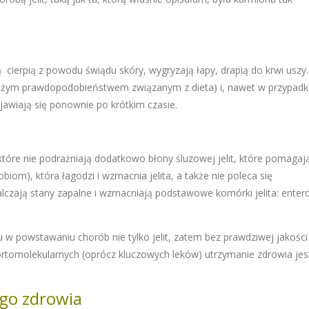
tą cierpią z powodu świądu skóry, wygryzają łapy, drapią do krwi usz
 (z dużym prawdopodobieństwem związanym z dieta) i, nawet w przypadk
jawiają się ponownie po krótkim czasie.
 które nie podrażniają dodatkowo błony śluzowej jelit, które pomagaj
om), która łagodzi i wzmacnia jelita, a także nie poleca się
czają stany zapalne i wzmacniają podstawowe komórki jelita: entero
w powstawaniu chorób nie tylko jelit, zatem bez prawdziwej jakości
 ortomolekularnych (oprócz kluczowych leków) utrzymanie zdrowia jes
go zdrowia