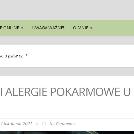
E ONLINE
UWAGA!WAŻNE!
O MNIE
we u psów cz. 1
A I ALERGIE POKARMOWE U
7 listopada 2021
/
No Comments