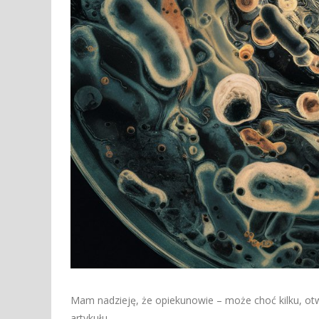
Mam nadzieję, że opiekunowie – może choć kilku, otw
artykułu.