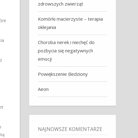
zdrowszych zwierząt
Komórki macierzyste – terapia
óre
oklejania
ia
Choroba nerek i niechęć do
pozbycia się negatywnych
emocji
ż
Powiększenie śledziony
Aeon
rt
h
NAJNOWSZE KOMENTARZE
lną