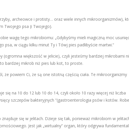
grzyby, archeowce i protisty… oraz wiele innych mikroorganizmów), kt
m Twojego psa (i Twojego).
obie wagę tego mikrobiomu: „Gdybyśmy mieli magiczną moc usunięc
 psa, w ciągu kilku minut Ty i Tówj pies padlibyście martwi.”
 (ogromna większość w jelicie), czyli jesteśmy bardziej mikrobami ni
 bardziej mikrob niż pies lub kot, to proste.
, że powiem Ci, że są one istotną częścią ciała. Te mikroorganizmy
e się na 10 do 12 lub 10 do 14, czyli około 10 razy więcej niż liczba
 tysięcy szczepów bakteryjnych ”(gastroenterologia psów i kotów. Robe
ajduje się w jelitach. Dzieje się tak, ponieważ mikrobiom w jelitac
rnościowego. Jest jak „wirtualny” organ, który odgrywa fundamenta