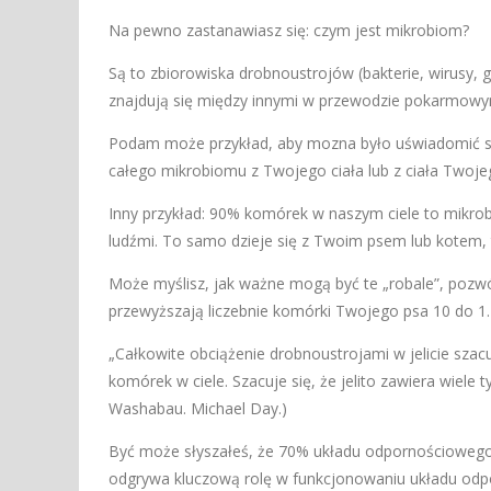
Na pewno zastanawiasz się: czym jest mikrobiom?
Są to zbiorowiska drobnoustrojów (bakterie, wirusy, 
znajdują się między innymi w przewodzie pokarmowy
Podam może przykład, aby mozna było uświadomić s
całego mikrobiomu z Twojego ciała lub z ciała Twojego
Inny przykład: 90% komórek w naszym ciele to mikroby
ludźmi. To samo dzieje się z Twoim psem lub kotem, to
Może myślisz, jak ważne mogą być te „robale”, pozwól
przewyższają liczebnie komórki Twojego psa 10 do 1.
„Całkowite obciążenie drobnoustrojami w jelicie szacuj
komórek w ciele. Szacuje się, że jelito zawiera wiele
Washabau. Michael Day.)
Być może słyszałeś, że 70% układu odpornościowego zn
odgrywa kluczową rolę w funkcjonowaniu układu odpo