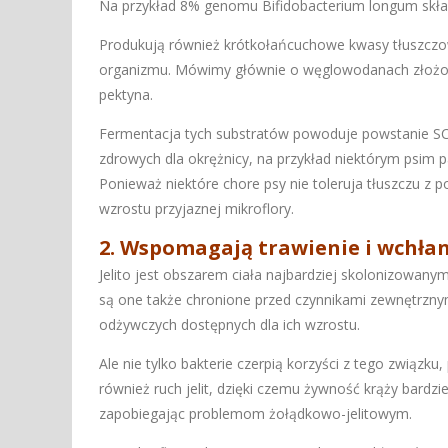
Na przykład 8% genomu Bifidobacterium longum skł
Produkują również krótkołańcuchowe kwasy tłuszczow
organizmu. Mówimy głównie o węglowodanach złożonych
pektyna.
Fermentacja tych substratów powoduje powstanie SCFA
zdrowych dla okrężnicy, na przykład niektórym psim 
Ponieważ niektóre chore psy nie toleruja tłuszczu 
wzrostu przyjaznej mikroflory.
2. Wspomagają trawienie i wchła
Jelito jest obszarem ciała najbardziej skolonizowanym
są one także chronione przed czynnikami zewnętrznymi
odżywczych dostępnych dla ich wzrostu.
Ale nie tylko bakterie czerpią korzyści z tego zwią
również ruch jelit, dzięki czemu żywność krąży bardz
zapobiegając problemom żołądkowo-jelitowym.