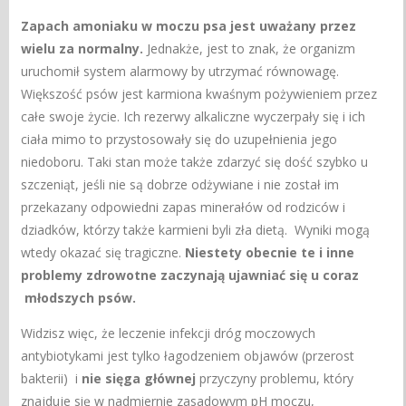
Zapach amoniaku w moczu psa jest uważany przez
wielu za normalny.
Jednakże, jest to znak, że organizm
uruchomił system alarmowy by utrzymać równowagę.
Większość psów jest karmiona kwaśnym pożywieniem przez
całe swoje życie. Ich rezerwy alkaliczne wyczerpały się i ich
ciała mimo to przystosowały się do uzupełnienia jego
niedoboru. Taki stan może także zdarzyć się dość szybko u
szczeniąt, jeśli nie są dobrze odżywiane i nie został im
przekazany odpowiedni zapas minerałów od rodziców i
dziadków, którzy także karmieni byli zła dietą. Wyniki mogą
wtedy okazać się tragiczne.
Niestety obecnie te i inne
problemy zdrowotne zaczynają ujawniać się u coraz
młodszych psów.
Widzisz więc, że leczenie infekcji dróg moczowych
antybiotykami jest tylko łagodzeniem objawów (przerost
bakterii) i
nie sięga głównej
przyczyny problemu, który
znajduje się w nadmiernie zasadowym pH moczu,