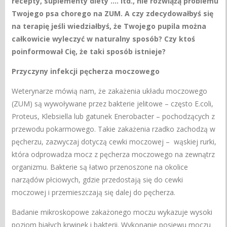
recepty, suplementy diety …. itd., nie rozwiążą problemu
Twojego psa chorego na ZUM. A czy zdecydowałbyś się
na terapię jeśli wiedziałbyś, że Twojego pupila można
całkowicie wyleczyć w naturalny sposób? Czy ktoś
poinformował Cię, że taki sposób istnieje?
Przyczyny infekcji pęcherza moczowego
Weterynarze mówią nam, że zakażenia układu moczowego
(ZUM) są wywoływane przez bakterie jelitowe – często E.coli,
Proteus, Klebsiella lub gatunek Enerobacter – pochodzących z
przewodu pokarmowego. Takie zakażenia rzadko zachodzą w
pęcherzu, zazwyczaj dotyczą cewki moczowej – wąskiej rurki,
która odprowadza mocz z pęcherza moczowego na zewnątrz
organizmu. Bakterie są łatwo przenoszone na okolice
narządów płciowych, gdzie przedostają się do cewki
moczowej i przemieszczają się dalej do pęcherza.
Badanie mikroskopowe zakażonego moczu wykazuje wysoki
poziom białych krwinek i bakterii. Wykonanie posiewu moczu