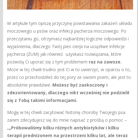
W artykule tym opiszę przyczynę powstawania zakażeń układu
moczowego u psów oraz infekcji pęcherza moczowego. Po
przeczytaniu go, otrzymasz najbardziej logiczne odpowiedzi i
wyjaśnienia, dlaczego Twój pies cierpi na uciążliwe infekcje
pęcherza (ZUM) jak również uzyskasz rozwiązania, które
pozwolą Ci uporać się z tym problemem
raz na
zawsze.
Może w tej chwili trudno jest Ci w to uwierzyć, w oparciu o to,
przez co przechodziłeś do tej pory ze swoim psem, ale jest to
absolutnie prawdziwe.
Możesz być zaskoczony i
zdezorientowany, dlaczego nikt wcześniej nie podzielił
się z Tobą takimi informacjami.
Mogę w tej chwili zacytować historię choroby Twojego psa
zanim zdecydujesz się do mnie napisać z prośbą o pomoc –
„
„Próbowaliśmy kilku różnych antybiotyków i kilku
terapii prednizonem na przestrzeni kilku lat, ale teraz