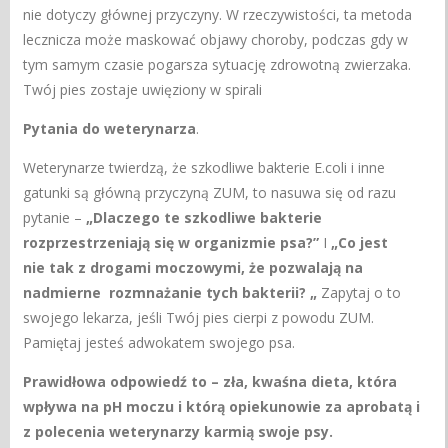
nie dotyczy głównej przyczyny. W rzeczywistości, ta metoda
lecznicza może maskować objawy choroby, podczas gdy w
tym samym czasie pogarsza sytuację zdrowotną zwierzaka.
Twój pies zostaje uwięziony w spirali
Pytania do weterynarza
.
Weterynarze twierdzą, że szkodliwe bakterie E.coli i inne
gatunki są główną przyczyną ZUM, to nasuwa się od razu
pytanie –
„Dlaczego te szkodliwe bakterie
rozprzestrzeniają się w organizmie psa?”
I
„Co jest
nie tak z drogami moczowymi, że pozwalają na
nadmierne rozmnażanie tych bakterii? „
Zapytaj o to
swojego lekarza, jeśli Twój pies cierpi z powodu ZUM.
Pamiętaj jesteś adwokatem swojego psa.
Prawidłowa odpowiedź to – zła, kwaśna dieta, która
wpływa na pH moczu i którą opiekunowie za aprobatą i
z polecenia weterynarzy karmią swoje psy.