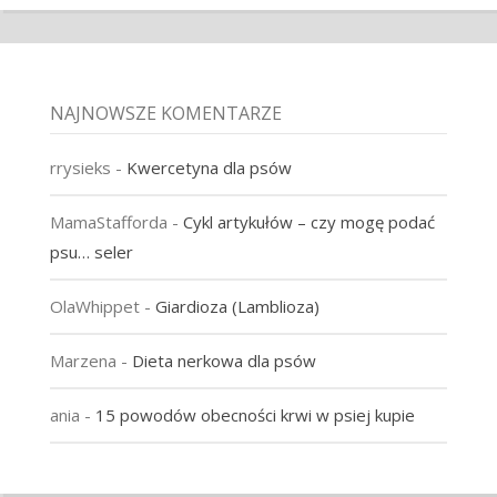
NAJNOWSZE KOMENTARZE
rrysieks
-
Kwercetyna dla psów
MamaStafforda
-
Cykl artykułów – czy mogę podać
psu… seler
OlaWhippet
-
Giardioza (Lamblioza)
Marzena
-
Dieta nerkowa dla psów
ania
-
15 powodów obecności krwi w psiej kupie