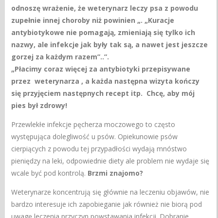
odnoszę wrażenie, że weterynarz leczy psa z powodu
zupełnie innej choroby niż powinien „. „Kuracje
antybiotykowe nie pomagają, zmieniają się tylko ich
nazwy, ale infekcje jak były tak są, a nawet jest jeszcze
gorzej za każdym razem”..”.
„Płacimy coraz więcej za antybiotyki przepisywane
przez weterynarza , a każda następna wizyta kończy
się przyjęciem następnych recept itp. Chcę, aby mój
pies był zdrowy!
Przewlekłe infekcje pęcherza moczowego to często
występująca dolegliwość u psów. Opiekunowie psów
cierpiących z powodu tej przypadłości wydają mnóstwo
pieniędzy na leki, odpowiednie diety ale problem nie wydaje się
wcale być pod kontrolą.
Brzmi znajomo?
Weterynarze koncentrują się głównie na leczeniu objawów, nie
bardzo interesuje ich zapobieganie jak również nie biorą pod
uwagę leczenia przyczyn powstawania infekcji. Dobranie