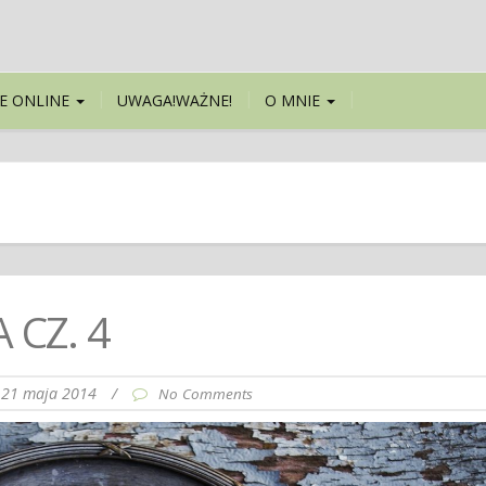
E ONLINE
UWAGA!WAŻNE!
O MNIE
 CZ. 4
21 maja 2014
/
No Comments