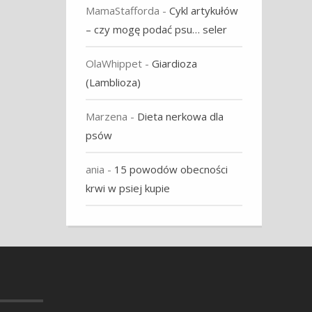
MamaStafforda
-
Cykl artykułów
– czy mogę podać psu… seler
OlaWhippet
-
Giardioza
(Lamblioza)
Marzena
-
Dieta nerkowa dla
psów
ania
-
15 powodów obecności
krwi w psiej kupie