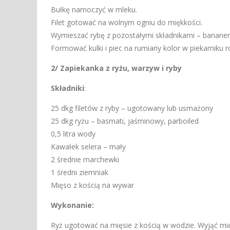
Bułkę namoczyć w mleku.
Filet gotować na wolnym ogniu do miękkości.
Wymieszać rybę z pozostałymi składnikami – bananem
Formować kulki i piec na rumiany kolor w piekarniku 
2/ Zapiekanka z ryżu, warzyw i ryby
Składniki
:
25 dkg filetów z ryby – ugotowany lub usmażony
25 dkg ryżu – basmati, jaśminowy, parboiled
0,5 litra wody
Kawałek selera – mały
2 średnie marchewki
1 średni ziemniak
Mięso z kością na wywar
Wykonanie:
Ryż ugotować na mięsie z kością w wodzie. Wyjąć mięso