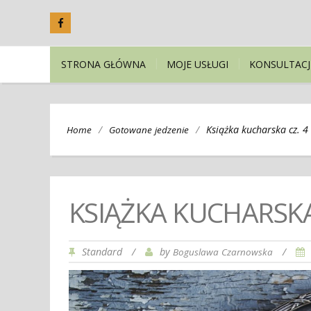
STRONA GŁÓWNA
MOJE USŁUGI
KONSULTACJ
/
/
Książka kucharska cz. 4
Home
Gotowane jedzenie
KSIĄŻKA KUCHARSKA
Standard
/
by
/
Boguslawa Czarnowska