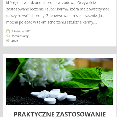
którego stwierdzono chorobę wrzodową. Oczywiście
zastosowano leczenie i super karmę, która ma powstrzymać
dalszy rozwój choroby. Zdenerwowałam się strasznie. Jak
można polecać w takim schorzeniu sztuczne karmy….
2 kwietnia, 2015
8 komentarzy
More
PRAKTYCZNE ZASTOSOWANIE