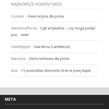
NAJNOWSZE KOMENTARZE
rrysieks
-
Kwercetyna dla psów
MamaStafforda
-
Cykl artykułów – czy mogę podać
psu… seler
OlaWhippet
-
Giardioza (Lamblioza)
Marzena
-
Dieta nerkowa dla psów
ania
-
15 powodów obecności krwi w psiej kupie
META