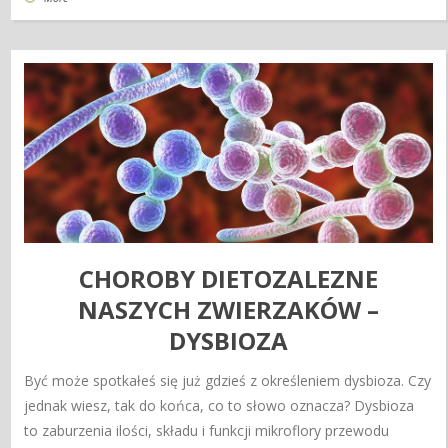
CHOROBY DIETOZALEZNE
NASZYCH ZWIERZAKÓW –
DYSBIOZA
Być może spotkałeś się już gdzieś z określeniem dysbioza. Czy
jednak wiesz, tak do końca, co to słowo oznacza? Dysbioza
to zaburzenia ilości, składu i funkcji mikroflory przewodu