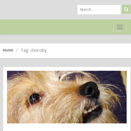
TOG
NAVI
/
Tag: choroby
Home