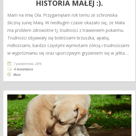
HISTORIA MAŁEJ :).
Mam na imię Ola. Przygarnęłam rok temu ze schroniska
śliczną sunię Małą. W niedługim czasie okazało się, że Mała
ma problem zdrowotne tj. trudności z trawieniem pokarmu.
Trudności objawiały się boleściami brzuszka, apatią,
mdłościami, bardzo częstymi wymiotami żółcią i trudnościami
w wypróżnianiu się oraz uporczywym gryzieniem się w jelita….
7 października, 2016
4 komentarze
More