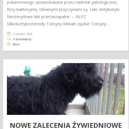
pokarmowego spowodowane przez nadmiar patologicznej
flory bakteryjnej. Głównymi przyczynami są: Leki: Antybiotyki
Niesterydowe leki przeciwzapalne – NLPZ
Glikokortykosteroidy Toksyny Metale ciężkie Toksyny…
3 czerwca, 2016
6 komentarzy
More
NOWE ZALECENIA ŻYWIEDNIOWE