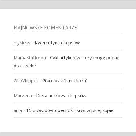
NAJNOWSZE KOMENTARZE
rrysieks
-
Kwercetyna dla psów
MamaStafforda
-
Cykl artykułów – czy mogę podać
psu… seler
OlaWhippet
-
Giardioza (Lamblioza)
Marzena
-
Dieta nerkowa dla psów
ania
-
15 powodów obecności krwi w psiej kupie