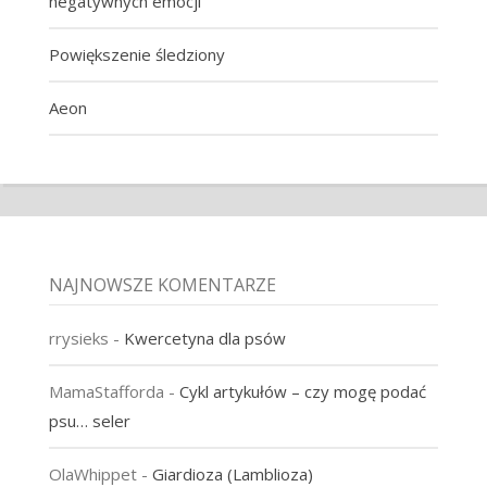
negatywnych emocji
Powiększenie śledziony
Aeon
NAJNOWSZE KOMENTARZE
rrysieks
-
Kwercetyna dla psów
MamaStafforda
-
Cykl artykułów – czy mogę podać
psu… seler
OlaWhippet
-
Giardioza (Lamblioza)