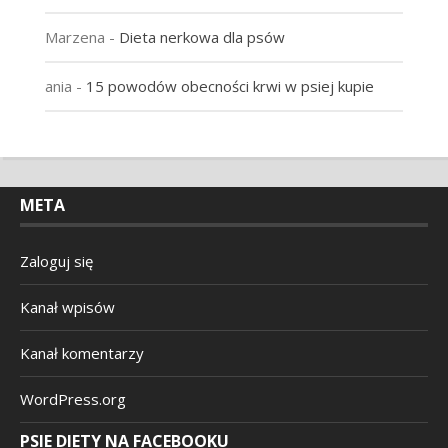
Marzena
-
Dieta nerkowa dla psów
ania
-
15 powodów obecności krwi w psiej kupie
META
Zaloguj się
Kanał wpisów
Kanał komentarzy
WordPress.org
PSIE DIETY NA FACEBOOKU