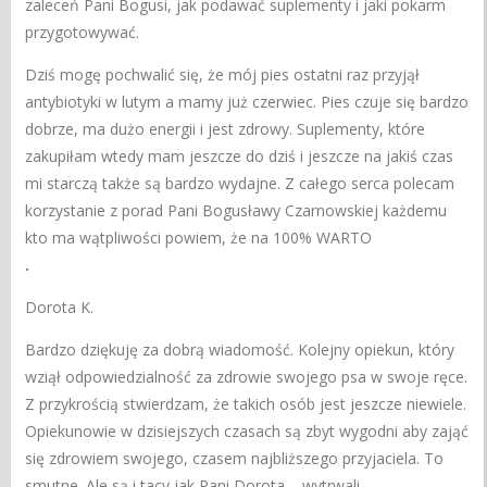
zaleceń Pani Bogusi, jak podawać suplementy i jaki pokarm
przygotowywać.
Dziś mogę pochwalić się, że mój pies ostatni raz przyjął
antybiotyki w lutym a mamy już czerwiec. Pies czuje się bardzo
dobrze, ma dużo energii i jest zdrowy. Suplementy, które
zakupiłam wtedy mam jeszcze do dziś i jeszcze na jakiś czas
mi starczą także są bardzo wydajne. Z całego serca polecam
korzystanie z porad Pani Bogusławy Czarnowskiej każdemu
kto ma wątpliwości powiem, że na 100% WARTO
.
Dorota K.
Bardzo dziękuję za dobrą wiadomość. Kolejny opiekun, który
wziął odpowiedzialność za zdrowie swojego psa w swoje ręce.
Z przykrością stwierdzam, że takich osób jest jeszcze niewiele.
Opiekunowie w dzisiejszych czasach są zbyt wygodni aby zająć
się zdrowiem swojego, czasem najbliższego przyjaciela. To
smutne. Ale są i tacy jak Pani Dorota – wytrwali,