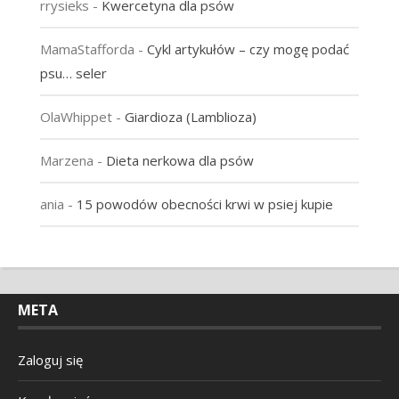
rrysieks
-
Kwercetyna dla psów
MamaStafforda
-
Cykl artykułów – czy mogę podać
psu… seler
OlaWhippet
-
Giardioza (Lamblioza)
Marzena
-
Dieta nerkowa dla psów
ania
-
15 powodów obecności krwi w psiej kupie
META
Zaloguj się