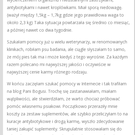
antybiotykami i nawet kroplówkami. Miał sporą niedowagę.
(ważył między 1,5kg – 1,7kg gdzie jego prawidłowa waga to
około 2,3 kg) Taka sytuacja powtarzała się średnio co miesiąc,
a później nawet co dwa tygodnie.
Szukałam pomocy już u wielu weterynarzy, w renomowanych
klinikach, robiłam psu badania, ale ciągle słyszałam to samo,
że mój pies tak ma i może kiedyś z tego wyrośnie. Za każdym
razem polecano mi najwyższej jakości i oczywiście w
najwyższej cenie karmy różnego rodzaju.
W końcu zaczęłam szukać pomocy w Internecie i tak trafiłam
na blog Pani Bogusi. Trochę się zastanawiałam, miałam
wątpliwości, ale stwierdziłam, że warto chociaż próbować
pomóc własnemu psiakowi. Początkowo przeraziły mnie
koszty za zestaw suplementów, ale szybko przeliczyłam to na
kuracje antybiotykowe i drogą karmę, wyszło zdecydowanie
taniej zakupić suplementy. Skrupulatnie stosowałam się do