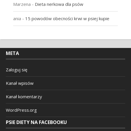
Marzena
-
Dieta nerkowa dla psów
ania
-
15 powodów obecności krwi w psiej kupie
META
Zaloguj się
Kanał wpisów
Kanał komentarzy
WordPress.org
PSIE DIETY NA FACEBOOKU