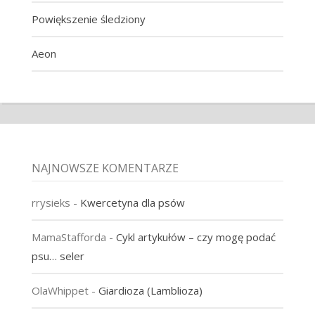
Powiększenie śledziony
Aeon
NAJNOWSZE KOMENTARZE
rrysieks
-
Kwercetyna dla psów
MamaStafforda
-
Cykl artykułów – czy mogę podać
psu… seler
OlaWhippet
-
Giardioza (Lamblioza)