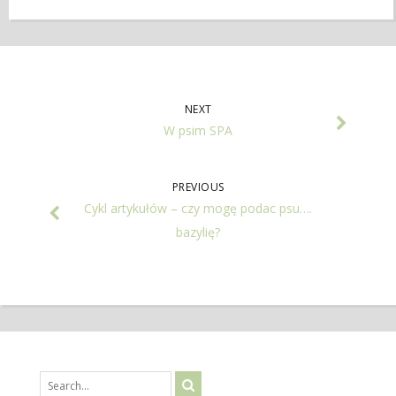
NEXT
W psim SPA
PREVIOUS
Cykl artykułów – czy mogę podac psu….
bazylię?