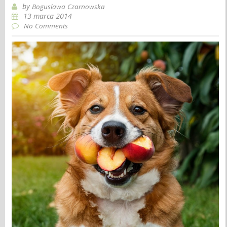
by
Boguslawa Czarnowska
13 marca 2014
No Comments