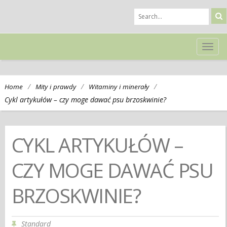
TOG
NAVI
/
/
/
Home
Mity i prawdy
Witaminy i minerały
Cykl artykułów – czy moge dawać psu brzoskwinie?
CYKL ARTYKUŁÓW –
CZY MOGE DAWAĆ PSU
BRZOSKWINIE?
Standard