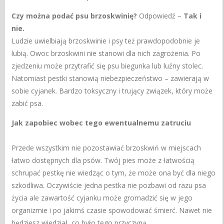
Czy można podać psu brzoskwinię?
Odpowiedź –
Tak i
nie.
Ludzie uwielbiają brzoskwinie
i psy też prawdopodobnie je
lubią. Owoc brzoskwini nie stanowi dla nich zagrożenia. Po
zjedzeniu może przytrafić się psu biegunka lub luźny stolec.
Natomiast pestki stanowią niebezpieczeństwo – zawierają w
sobie cyjanek. Bardzo toksyczny i trujący związek, który może
zabić psa.
Jak zapobiec wobec tego ewentualnemu zatruciu
Przede wszystkim nie pozostawiać brzoskwiń w miejscach
łatwo dostępnych dla psów. Twój pies może z łatwością
schrupać pestkę nie wiedząc o tym, że może ona być dla niego
szkodliwa. Oczywiście jedna pestka nie pozbawi od razu psa
życia ale zawartość cyjanku może gromadzić się w jego
organizmie i po jakimś czasie spowodować śmierć. Nawet nie
będziesz wiedział, co było tego przyczyną.