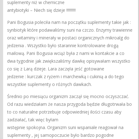
suplementy niż w chemiczne
antybiotyki – Niech się dzieje !!!!!!!!!!
Pani Bogusia poleciła nam na początku suplementy takie jak :
synbiotyk które podawaliśmy suni na czczo. Enzymy trawienne
oraz witaminy i minerały w postaci organicznych mikroalg do
jedzenia . Wszystko było starannie kontrolowane drogą
mailową. Pani Bogusia wciąż była z nami w kontakcie a co
dwa tygodnie jak zwiększaliśmy dawkę opisywałam wszystko
co się z Larą dzieje. Lara zaczęła jeść gotowane
jedzenie : kurczak z ryżem i marchewką i cukinią a do tego
wszystkie suplementy o różnych dawkach.
Średnio po miesiącu organizm zaczął się mocno oczyszczać.
Od razu wiedziałam że nasza przygoda będzie długotrwała bo
to co naturalne potrzebuje odpowiedniej ilości czasu aby
zadziałać, tak więc byłam
wstępnie spokojna. Organizm suni wspaniale reagował na
suplementy , jej samopoczucie było bardzo pogodne