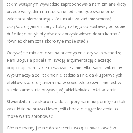
takim wstępnym wywiadzie zaproponowała nam zmianę diety
przede wszystkim na naturalne jedzenie gotowane oraz
zaleciła suplementację która miała za zadanie wpierać i
oczyścić organizm Lary z toksyn z tego co zostawiły po sobie
duże ilości antybiotyków oraz przysłowiowo dobra karma (
również chemiczna skoro tyle może stać )
Oczywiście miałam czas na przemyślenie czy w to wchodzę.
Pani Bogusia podała mi swoją argumentację dlaczego
proponuje nam takie rozwiązanie a nie tylko same witaminy.
Wytłumaczyła że i tak nic nie zadziała i nie da długotrwałych
efektów skoro organizm ma w sobie tyle toksyn i nie jest w
stanie samoistnie przyswajać jakichkolwiek ilości witamin.
Stwierdziłam że skoro nikt do tej pory nam nie pomógł a i tak
kasa idzie na prawo i lewo jeśli chodzi o ciągłe leczenie to
może warto spróbować.
Cóż nie mamy już nic do stracenia wolę zainwestować w