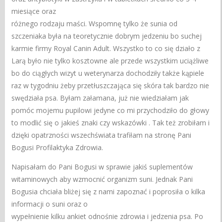
miesiące oraz
różnego rodzaju maści. Wspomnę tylko że sunia od
szczeniaka była na teoretycznie dobrym jedzeniu bo suchej
karmie firmy Royal Canin Adult. Wszystko to co się działo z
Larą było nie tylko kosztowne ale przede wszystkim uciążliwe
bo do ciągłych wizyt u weterynarza dochodziły także kąpiele
raz w tygodniu żeby przetłuszczająca się skóra tak bardzo nie
swędziała psa. Byłam załamana, już nie wiedziałam jak
pomóc mojemu pupilowi jedyne co mi przychodziło do głowy
to modlić się o jakieś znaki czy wskazówki . Tak też zrobiłam i
dzięki opatrzności wszechświata trafiłam na stronę Pani
Bogusi Profilaktyka Zdrowia.
Napisałam do Pani Bogusi w sprawie jakiś suplementów
witaminowych aby wzmocnić organizm suni. Jednak Pani
Bogusia chciała bliżej się z nami zapoznać i poprosiła o kilka
informacji o suni oraz o
wypełnienie kilku ankiet odnośnie zdrowia i jedzenia psa. Po