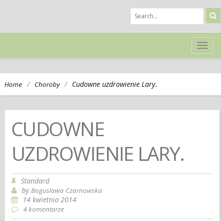
TOG
NAVI
/
/
Cudowne uzdrowienie Lary.
Home
Choroby
CUDOWNE
UZDROWIENIE LARY.
Standard
by
Boguslawa Czarnowska
14 kwietnia 2014
4 komentarze