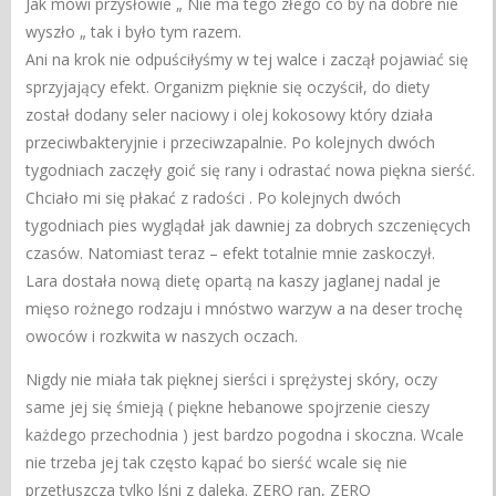
Jak mówi przysłowie „ Nie ma tego złego co by na dobre nie
wyszło „ tak i było tym razem.
Ani na krok nie odpuściłyśmy w tej walce i zaczął pojawiać się
sprzyjający efekt. Organizm pięknie się oczyścił, do diety
został dodany seler naciowy i olej kokosowy który działa
przeciwbakteryjnie i przeciwzapalnie. Po kolejnych dwóch
tygodniach zaczęły goić się rany i odrastać nowa piękna sierść.
Chciało mi się płakać z radości . Po kolejnych dwóch
tygodniach pies wyglądał jak dawniej za dobrych szczenięcych
czasów. Natomiast teraz – efekt totalnie mnie zaskoczył.
Lara dostała nową dietę opartą na kaszy jaglanej nadal je
mięso rożnego rodzaju i mnóstwo warzyw a na deser trochę
owoców i rozkwita w naszych oczach.
Nigdy nie miała tak pięknej sierści i sprężystej skóry, oczy
same jej się śmieją ( piękne hebanowe spojrzenie cieszy
każdego przechodnia ) jest bardzo pogodna i skoczna. Wcale
nie trzeba jej tak często kąpać bo sierść wcale się nie
przetłuszcza tylko lśni z daleka. ZERO ran, ZERO