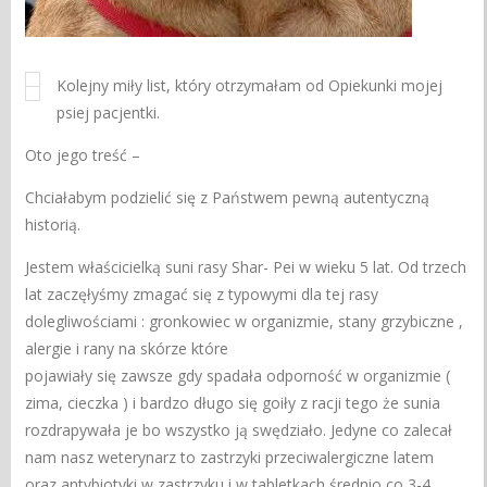
Kolejny miły list, który otrzymałam od Opiekunki mojej
psiej pacjentki.
Oto jego treść –
Chciałabym podzielić się z Państwem pewną autentyczną
historią.
Jestem właścicielką suni rasy Shar- Pei w wieku 5 lat. Od trzech
lat zaczęłyśmy zmagać się z typowymi dla tej rasy
dolegliwościami : gronkowiec w organizmie, stany grzybiczne ,
alergie i rany na skórze które
pojawiały się zawsze gdy spadała odporność w organizmie (
zima, cieczka ) i bardzo długo się goiły z racji tego że sunia
rozdrapywała je bo wszystko ją swędziało. Jedyne co zalecał
nam nasz weterynarz to zastrzyki przeciwalergiczne latem
oraz antybiotyki w zastrzyku i w tabletkach średnio co 3-4