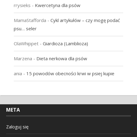
rrysieks
-
Kwercetyna dla psów
MamaStafforda
-
Cykl artykułów – czy mogę podać
psu… seler
OlaWhippet
-
Giardioza (Lamblioza)
Marzena
-
Dieta nerkowa dla psów
ania
-
15 powodów obecności krwi w psiej kupie
META
Zaloguj się