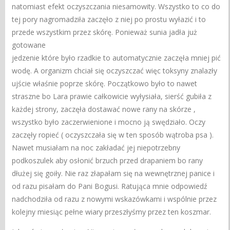
natomiast efekt oczyszczania niesamowity. Wszystko to co do
tej pory nagromadziła zaczęło z niej po prostu wyłazić i to
przede wszystkim przez skórę. Ponieważ sunia jadła już
gotowane
jedzenie które było rzadkie to automatycznie zaczęła mniej pić
wodę. A organizm chciał się oczyszczać więc toksyny znalazły
ujście właśnie poprze skórę. Początkowo było to nawet
straszne bo Lara prawie całkowicie wyłysiała, sierść gubiła z
każdej strony, zaczęła dostawać nowe rany na skórze ,
wszystko było zaczerwienione i mocno ją swędziało. Oczy
zaczęły ropieć ( oczyszczała się w ten sposób wątroba psa ).
Nawet musiałam na noc zakładać jej niepotrzebny
podkoszulek aby osłonić brzuch przed drapaniem bo rany
dłużej się goiły. Nie raz złapałam się na wewnętrznej panice i
od razu pisałam do Pani Bogusi. Ratująca mnie odpowiedź
nadchodziła od razu z nowymi wskazówkami i wspólnie przez
kolejny miesiąc pełne wiary przeszłyśmy przez ten koszmar.