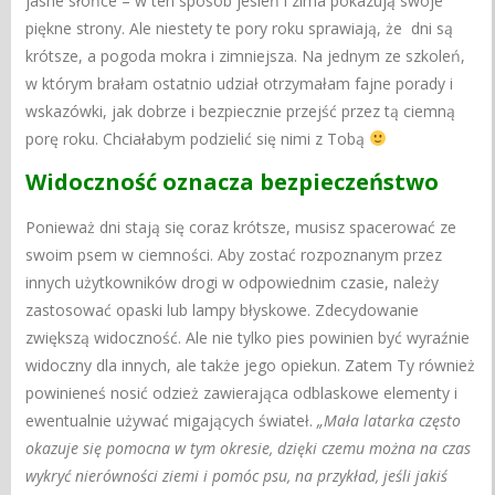
jasne słońce – w ten sposób jesień i zima pokazują swoje
piękne strony.
Ale niestety te pory roku sprawiają, że dni są
krótsze, a pogoda mokra i zimniejsza. Na jednym ze szkoleń,
w którym brałam ostatnio udział otrzymałam fajne
porady i
wskazówki, jak dobrze i bezpiecznie przejść przez tą ciemną
porę roku. Chciałabym podzielić się nimi z Tobą
Widoczność oznacza bezpieczeństwo
Ponieważ dni stają się coraz krótsze, musisz spacerować ze
swoim psem w ciemności.
Aby zostać rozpoznanym przez
innych użytkowników drogi w odpowiednim czasie, należy
zastosować opaski lub lampy błyskowe
. Zdecydowanie
zwiększą widoczność. Ale nie tylko pies powinien być wyraźnie
widoczny dla innych, ale także jego opiekun. Zatem Ty również
powinieneś nosić odzież zawierająca odblaskowe elementy
i
ewentualnie używać migających świateł.
„Mała latarka często
okazuje się pomocna w tym okresie, dzięki czemu można na czas
wykryć nierówności ziemi i pomóc psu, na przykład, jeśli jakiś