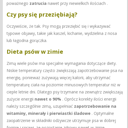
poważnego
zatrucia
nawet przy niewielkich ilościach .
Czy psy się przeziębiają?
Oczywiście, że tak. Psy mogą przeziębić się i wykazywać
typowe objawy, takie jak kaszel, kichanie, wydzielina z nosa
lub łagodna gorączka.
Dieta psów w zimie
Zimą wiele psów ma specjalne wymagania dotyczące diety.
Niskie temperatury często zwiększają zapotrzebowanie psa na
energię, ponieważ zużywają więcej kalorii, aby utrzymać
temperaturę ciała na poziomie minusowych temperatur niż w
ciepłe letnie dni. Dlatego psy trzymane na zewnątrz zwiększają
zużycie energii
nawet o 90%
. Oprócz korekty ilości energii
należy szczególnie zimą, uzupełniać
zapotrzebowanie na
witaminy, minerały i pierwiastki śladowe
. Optymalne
zaopatrzenie w składniki odżywcze utrzymuje psa w dobrej
formie i sprawi, że pozostanie zdrowy nawet w zimie.