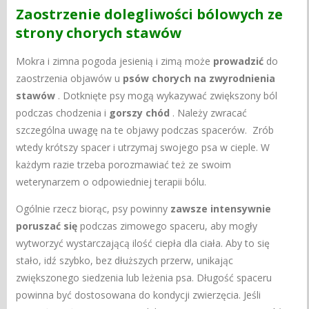
Zaostrzenie dolegliwości bólowych ze
strony chorych stawów
Mokra i zimna pogoda jesienią i zimą może
prowadzić
do
zaostrzenia objawów u
psów chorych na zwyrodnienia
stawów
. Dotknięte psy mogą wykazywać zwiększony ból
podczas chodzenia i
gorszy chód
. Należy zwracać
szczególna uwagę na te objawy podczas spacerów. Zrób
wtedy krótszy spacer i utrzymaj swojego psa w cieple. W
każdym razie trzeba porozmawiać też ze swoim
weterynarzem o odpowiedniej terapii bólu.
Ogólnie rzecz biorąc, psy powinny
zawsze intensywnie
poruszać się
podczas zimowego spaceru, aby mogły
wytworzyć wystarczającą ilość ciepła dla ciała. Aby to się
stało, idź szybko, bez dłuższych przerw, unikając
zwiększonego siedzenia lub leżenia psa. Długość spaceru
powinna być dostosowana do kondycji zwierzęcia. Jeśli