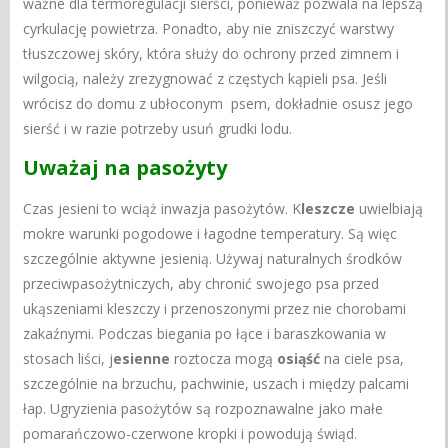
ważne dla termoregulacji sierści, ponieważ pozwala na lepszą
cyrkulację powietrza. Ponadto, aby nie zniszczyć warstwy
tłuszczowej skóry, która służy do ochrony przed zimnem i
wilgocią, należy zrezygnować z częstych kąpieli psa. Jeśli
wrócisz do domu z ubłoconym psem, dokładnie osusz jego
sierść i w razie potrzeby usuń grudki lodu.
Uważaj na pasożyty
Czas jesieni to wciąż inwazja pasożytów. K
leszcze
uwielbiają
mokre warunki pogodowe i łagodne temperatury. Są więc
szczególnie aktywne jesienią. Używaj naturalnych środków
przeciwpasożytniczych, aby chronić swojego psa przed
ukąszeniami kleszczy i przenoszonymi przez nie chorobami
zakaźnymi. Podczas biegania po łące i baraszkowania w
stosach liści, j
esienne
roztocza mogą
osiąść
na ciele psa,
szczególnie na brzuchu, pachwinie, uszach i między palcami
łap. Ugryzienia pasożytów są rozpoznawalne jako małe
pomarańczowo-czerwone kropki i powodują świąd.