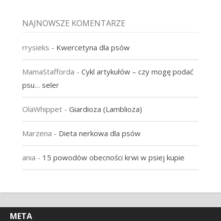
NAJNOWSZE KOMENTARZE
rrysieks
-
Kwercetyna dla psów
MamaStafforda
-
Cykl artykułów – czy mogę podać
psu… seler
OlaWhippet
-
Giardioza (Lamblioza)
Marzena
-
Dieta nerkowa dla psów
ania
-
15 powodów obecności krwi w psiej kupie
META