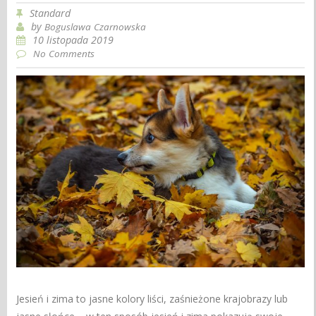
Standard
by
Boguslawa Czarnowska
10 listopada 2019
No Comments
Jesień i zima to jasne kolory liści, zaśnieżone krajobrazy lub