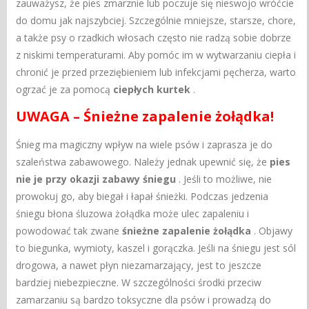
zauważysz, że pies zmarznie lub poczuje się nieswojo wróćcie
do domu jak najszybciej. Szczególnie mniejsze, starsze, chore,
a także psy o rzadkich włosach często nie radzą sobie dobrze
z niskimi temperaturami. Aby pomóc im w wytwarzaniu ciepła i
chronić je przed przeziębieniem lub infekcjami pęcherza, warto
ogrzać je za pomocą
ciepłych
kurtek
.
UWAGA – Śnieżne zapalenie żołądka!
Śnieg ma magiczny wpływ na wiele psów i zaprasza je do
szaleństwa zabawowego. Należy jednak upewnić się, że
pies
nie je przy okazji zabawy śniegu
. Jeśli to możliwe, nie
prowokuj go, aby biegał i łapał śnieżki. Podczas jedzenia
śniegu błona śluzowa żołądka może ulec zapaleniu i
powodować tak zwane
śnieżne zapalenie żołądka
. Objawy
to biegunka, wymioty, kaszel i gorączka. Jeśli na śniegu jest sól
drogowa, a nawet płyn niezamarzający, jest to jeszcze
bardziej niebezpieczne. W szczególności środki przeciw
zamarzaniu są bardzo toksyczne dla psów i prowadzą do