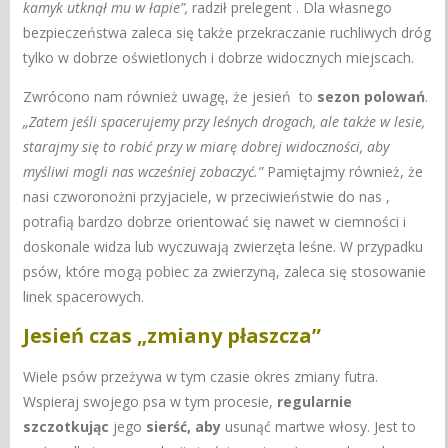
kamyk utknął mu w łapie”,
radził prelegent
. Dla własnego
bezpieczeństwa zaleca się także przekraczanie ruchliwych dróg
tylko w dobrze oświetlonych i dobrze widocznych miejscach.
Zwrócono nam również uwagę
, że jesień to
sezon polowań
.
„Zatem jeśli spacerujemy przy leśnych drogach, ale także w lesie,
starajmy się to robić przy w miarę dobrej widoczności, aby
myśliwi mogli nas wcześniej zobaczyć.”
Pamiętajmy również, że
nasi czworonożni przyjaciele, w przeciwieństwie do nas ,
potrafią bardzo dobrze orientować się nawet w ciemności i
doskonale widza lub wyczuwają zwierzęta leśne. W przypadku
psów, które mogą pobiec za zwierzyną, zaleca się stosowanie
linek spacerowych.
Jesień czas „zmiany płaszcza”
Wiele psów przeżywa w tym czasie okres zmiany futra.
Wspieraj swojego psa w tym procesie,
regularnie
szczotkując
jego
sierść, aby
usunąć martwe włosy. Jest to