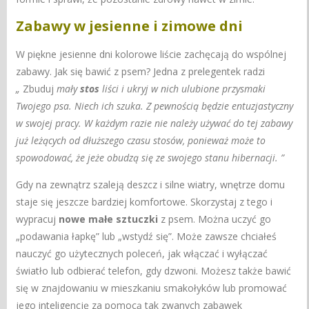
Zabawy w jesienne i zimowe dni
W piękne jesienne dni kolorowe liście zachęcają do wspólnej
zabawy. Jak się bawić z psem? Jedna z prelegentek radzi
„
Zbuduj
mały
stos
liści
i ukryj w nich ulubione przysmaki
Twojego psa.
Niech ich szuka.
Z pewnością będzie entuzjastyczny
w swojej pracy.
W każdym razie nie należy używać do tej zabawy
już leżących od dłuższego czasu stosów, ponieważ może to
spowodować, że jeże obudzą się ze swojego stanu hibernacji. ”
Gdy na zewnątrz szaleją deszcz i silne wiatry, wnętrze domu
staje się jeszcze bardziej komfortowe. Skorzystaj z tego i
wypracuj
nowe małe sztuczki
z psem. Można uczyć go
„podawania
łapkę” lub „wstydź się”. Może zawsze chciałeś
nauczyć go użytecznych poleceń, jak włączać i wyłączać
światło lub odbierać telefon, gdy dzwoni. Możesz także bawić
się w znajdowaniu w mieszkaniu smakołyków lub promować
jego inteligencję za pomocą tak zwanych zabawek