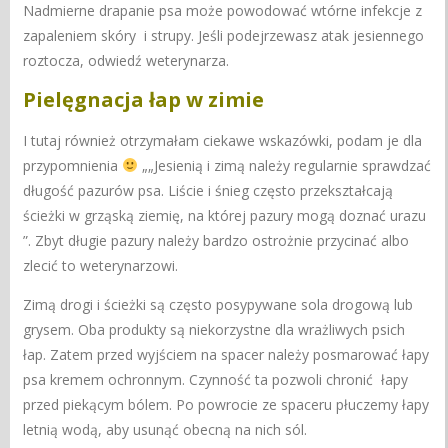
Nadmierne drapanie psa może powodować wtórne infekcje z
zapaleniem skóry i strupy. Jeśli podejrzewasz atak jesiennego
roztocza, odwiedź weterynarza.
Pielęgnacja łap w zimie
I tutaj również otrzymałam ciekawe wskazówki, podam je dla
przypomnienia
„
„Jesienią i zimą należy regularnie sprawdzać
długość pazurów psa.
Liście i śnieg często przekształcają
ścieżki w grząską ziemię, na której pazury mogą doznać urazu
”. Zbyt długie pazury należy bardzo ostrożnie przycinać albo
zlecić to weterynarzowi.
Zimą drogi i ścieżki są często posypywane sola drogową lub
grysem.
Oba produkty są niekorzystne dla wrażliwych psich
łap. Zatem przed wyjściem na spacer należy posmarować łapy
psa kremem ochronnym. Czynność ta
pozwoli chronić
łapy
przed piekącym bólem.
Po powrocie ze spaceru płuczemy łapy
letnią wodą, aby usunąć obecną na nich sól.