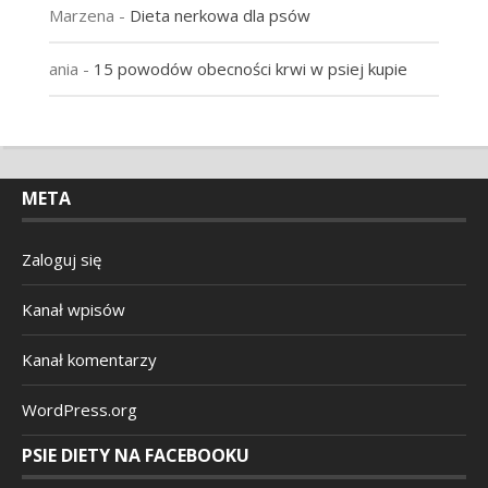
Marzena
-
Dieta nerkowa dla psów
ania
-
15 powodów obecności krwi w psiej kupie
META
Zaloguj się
Kanał wpisów
Kanał komentarzy
WordPress.org
PSIE DIETY NA FACEBOOKU