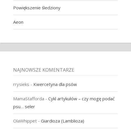
Powiększenie śledziony
Aeon
NAJNOWSZE KOMENTARZE
rrysieks
-
Kwercetyna dla psów
MamaStafforda
-
Cykl artykułów – czy mogę podać
psu… seler
OlaWhippet
-
Giardioza (Lamblioza)