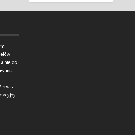
ym
celów
 a nie do
awania
 Serwis
rmacyjny