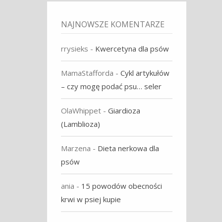
NAJNOWSZE KOMENTARZE
rrysieks
-
Kwercetyna dla psów
MamaStafforda
-
Cykl artykułów
– czy mogę podać psu… seler
OlaWhippet
-
Giardioza
(Lamblioza)
Marzena
-
Dieta nerkowa dla
psów
ania
-
15 powodów obecności
krwi w psiej kupie