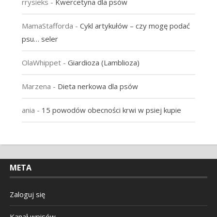
rrysieks
-
Kwercetyna dla psów
MamaStafforda
-
Cykl artykułów – czy mogę podać
psu… seler
OlaWhippet
-
Giardioza (Lamblioza)
Marzena
-
Dieta nerkowa dla psów
ania
-
15 powodów obecności krwi w psiej kupie
META
Zaloguj się
Kanał wpisów