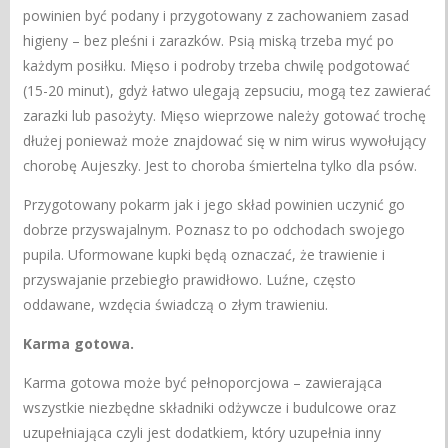
powinien być podany i przygotowany z zachowaniem zasad
higieny – bez pleśni i zarazków. Psią miską trzeba myć po
każdym posiłku. Mięso i podroby trzeba chwilę podgotować
(15-20 minut), gdyż łatwo ulegają zepsuciu, mogą tez zawierać
zarazki lub pasożyty. Mięso wieprzowe należy gotować trochę
dłużej ponieważ może znajdować się w nim wirus wywołujący
chorobę Aujeszky. Jest to choroba śmiertelna tylko dla psów.
Przygotowany pokarm jak i jego skład powinien uczynić go
dobrze przyswajalnym. Poznasz to po odchodach swojego
pupila. Uformowane kupki będą oznaczać, że trawienie i
przyswajanie przebiegło prawidłowo. Luźne, często
oddawane, wzdęcia świadczą o złym trawieniu.
Karma gotowa.
Karma gotowa może być pełnoporcjowa – zawierająca
wszystkie niezbędne składniki odżywcze i budulcowe oraz
uzupełniająca czyli jest dodatkiem, który uzupełnia inny