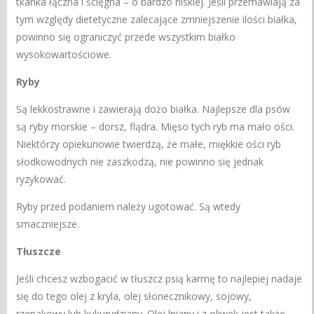
tkanka łączna i ścięgna – o bardzo niskiej. Jeśli przemawiają za
tym względy dietetyczne zalecające zmniejszenie ilości białka,
powinno się ograniczyć przede wszystkim białko
wysokowartościowe.
Ryby
Są lekkostrawne i zawierają dożo białka. Najlepsze dla psów
są ryby morskie – dorsz, flądra. Mięso tych ryb ma mało ości.
Niektórzy opiekunowie twierdzą, że małe, miękkie ości ryb
słodkowodnych nie zaszkodzą, nie powinno się jednak
ryzykować.
Ryby przed podaniem należy ugotować. Są wtedy
smaczniejsze.
Tłuszcze
Jeśli chcesz wzbogacić w tłuszcz psią karmę to najlepiej nadaje
się do tego olej z kryla, olej słonecznikowy, sojowy,
rzepakowy lub kukurydziany. Olej lniany i z oliwek jest także