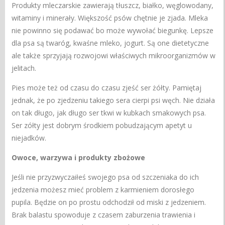
Produkty mleczarskie zawierają tłuszcz, białko, węglowodany,
witaminy i minerały. Większość psów chętnie je zjada. Mleka
nie powinno się podawać bo może wywołać biegunkę. Lepsze
dla psa są twaróg, kwaśne mleko, jogurt. Są one dietetyczne
ale także sprzyjają rozwojowi właściwych mikroorganizmów w
jelitach.
Pies może też od czasu do czasu zjeść ser żółty. Pamiętaj
jednak, że po zjedzeniu takiego sera cierpi psi węch. Nie działa
on tak długo, jak długo ser tkwi w kubkach smakowych psa.
Ser zółty jest dobrym środkiem pobudzającym apetyt u
niejadków.
Owoce, warzywa i produkty zbożowe
Jeśli nie przyzwyczaiłeś swojego psa od szczeniaka do ich
jedzenia możesz mieć problem z karmieniem dorosłego
pupila. Będzie on po prostu odchodził od miski z jedzeniem.
Brak balastu spowoduje z czasem zaburzenia trawienia i