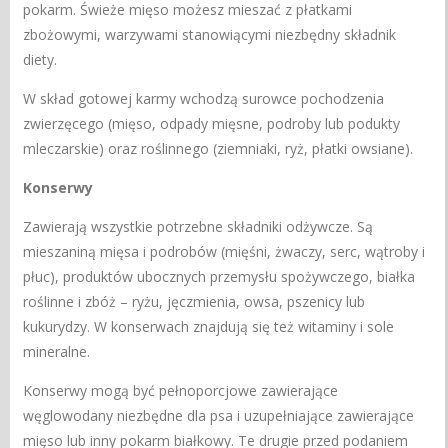
pokarm. Świeże mięso możesz mieszać z płatkami
zbożowymi, warzywami stanowiącymi niezbędny składnik
diety.
W skład gotowej karmy wchodzą surowce pochodzenia
zwierzęcego (mięso, odpady mięsne, podroby lub podukty
mleczarskie) oraz roślinnego (ziemniaki, ryż, płatki owsiane).
Konserwy
Zawierają wszystkie potrzebne składniki odżywcze. Są
mieszaniną mięsa i podrobów (mięśni, żwaczy, serc, wątroby i
płuc), produktów ubocznych przemysłu spożywczego, białka
roślinne i zbóż – ryżu, jęczmienia, owsa, pszenicy lub
kukurydzy. W konserwach znajdują się też witaminy i sole
mineralne.
Konserwy mogą być pełnoporcjowe zawierające
węglowodany niezbędne dla psa i uzupełniające zawierające
mięso lub inny pokarm białkowy. Te drugie przed podaniem