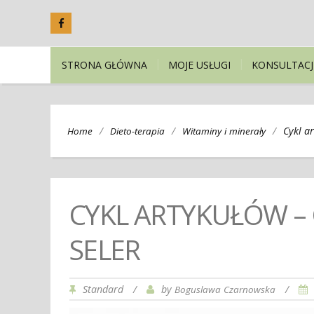
STRONA GŁÓWNA
MOJE USŁUGI
KONSULTACJ
/
/
/
Cykl a
Home
Dieto-terapia
Witaminy i minerały
CYKL ARTYKUŁÓW –
SELER
Standard
/
by
/
Boguslawa Czarnowska