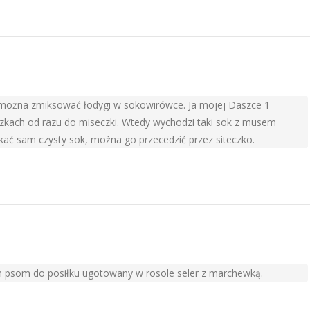
ny można zmiksować łodygi w sokowirówce. Ja mojej Daszce 1
czkach od razu do miseczki. Wtedy wychodzi taki sok z musem
 sam czysty sok, można go przecedzić przez siteczko.
m psom do posiłku ugotowany w rosole seler z marchewką.