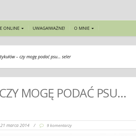
E ONLINE
UWAGA!WAŻNE!
O MNIE
rtykułów – czy mogę podać psu… seler
 CZY MOGĘ PODAĆ PSU…
21 marca 2014
/
9 komentarzy