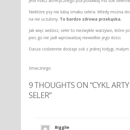
Jeśli masz artretycznego psa podawaj mu sok selerow
Niektóre psy nie lubią smaku selera. Wtedy można dod
na nie uczulony.
To bardzo zdrowa przekąska.
Jak więc widzisz, seler to niezwykłe warzywo, które 
pies go nie jadł wprowadzaj niewielkie jego ilości.
Dasza codziennie dostaje sok z jednej łodygi, małym
Smacznego.
9 THOUGHTS ON “CYKL ART
SELER”
Bigglie