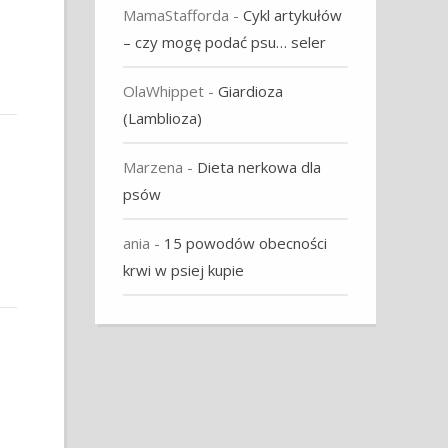
MamaStafforda
-
Cykl artykułów
– czy mogę podać psu… seler
OlaWhippet
-
Giardioza
(Lamblioza)
Marzena
-
Dieta nerkowa dla
psów
ania
-
15 powodów obecności
krwi w psiej kupie