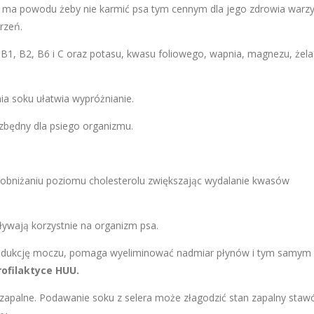
nie ma powodu żeby nie karmić psa tym cennym dla jego zdrowia war
rzeń.
 B1, B2, B6 i C oraz potasu, kwasu foliowego, wapnia, magnezu, żela
ia soku ułatwia wypróżnianie.
ezbędny dla psiego organizmu.
w obniżaniu poziomu cholesterolu zwiększając wydalanie kwasów
ywają korzystnie na organizm psa.
 produkcję moczu, pomaga wyeliminować nadmiar płynów i tym samym
ofilaktyce HUU.
iwzapalne. Podawanie soku z selera może złagodzić stan zapalny staw