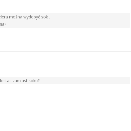
elera można wydobyć sok .
nia?
dostac zamiast soku?