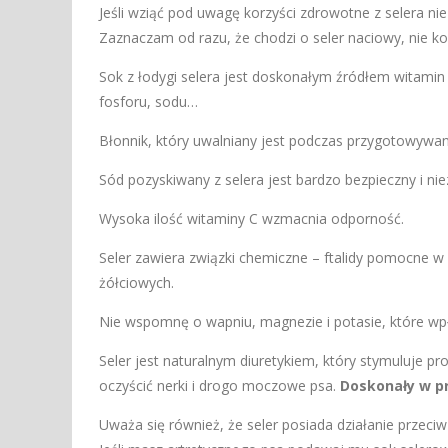
Jeśli wziąć pod uwagę korzyści zdrowotne z selera 
Zaznaczam od razu, że chodzi o seler naciowy, nie ko
Sok z łodygi selera jest doskonałym źródłem witamin
fosforu, sodu…
Błonnik, który uwalniany jest podczas przygotowywan
Sód pozyskiwany z selera jest bardzo bezpieczny i ni
Wysoka ilość witaminy C wzmacnia odporność.
Seler zawiera związki chemiczne – ftalidy pomocne 
żółciowych.
Nie wspomnę o wapniu, magnezie i potasie, które wpł
Seler jest naturalnym diuretykiem, który stymuluje
oczyścić nerki i drogo moczowe psa.
Doskonały w pr
Uważa się również, że seler posiada działanie przec