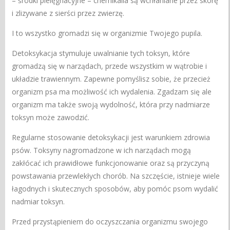
– środki pielęgnacyjne – chemikalia są wchłaniane przez skórę
i zlizywane z sierści przez zwierzę.
I to wszystko gromadzi się w organizmie Twojego pupila.
Detoksykacja stymuluje uwalnianie tych toksyn, które
gromadzą się w narządach, przede wszystkim w wątrobie i
układzie trawiennym. Zapewne pomyślisz sobie, że przecież
organizm psa ma możliwość ich wydalenia. Zgadzam się ale
organizm ma także swoją wydolność, która przy nadmiarze
toksyn może zawodzić.
Regularne stosowanie detoksykacji jest warunkiem zdrowia
psów. Toksyny nagromadzone w ich narządach mogą
zakłócać ich prawidłowe funkcjonowanie oraz są przyczyną
powstawania przewlekłych chorób. Na szczęście, istnieje wiele
łagodnych i skutecznych sposobów, aby pomóc psom wydalić
nadmiar toksyn.
Przed przystąpieniem do oczyszczania organizmu swojego