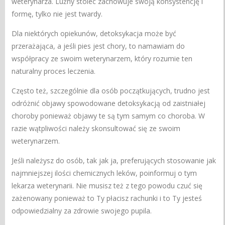
weterynarza. Luźny stolec zachowuje swoją konsystencję i
formę, tylko nie jest twardy.
Dla niektórych opiekunów, detoksykacja może być
przerażająca, a jeśli pies jest chory, to namawiam do
współpracy ze swoim weterynarzem, który rozumie ten
naturalny proces leczenia.
Często też, szczególnie dla osób początkujących, trudno jest
odróżnić objawy spowodowane detoksykacją od zaistniałej
choroby ponieważ objawy te są tym samym co choroba. W
razie wątpliwości należy skonsultować się ze swoim
weterynarzem.
Jeśli należysz do osób, tak jak ja, preferujących stosowanie jak
najmniejszej ilości chemicznych leków, poinformuj o tym
lekarza weterynarii. Nie musisz też z tego powodu czuć się
zażenowany ponieważ to Ty płacisz rachunki i to Ty jesteś
odpowiedzialny za zdrowie swojego pupila.