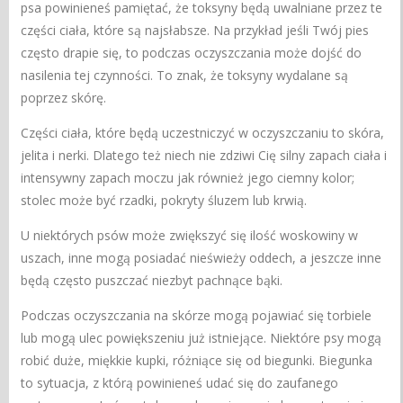
psa powinieneś pamiętać, że toksyny będą uwalniane przez te
części ciała, które są najsłabsze. Na przykład jeśli Twój pies
często drapie się, to podczas oczyszczania może dojść do
nasilenia tej czynności. To znak, że toksyny wydalane są
poprzez skórę.
Części ciała, które będą uczestniczyć w oczyszczaniu to skóra,
jelita i nerki. Dlatego też niech nie zdziwi Cię silny zapach ciała i
intensywny zapach moczu jak również jego ciemny kolor;
stolec może być rzadki, pokryty śluzem lub krwią.
U niektórych psów może zwiększyć się ilość woskowiny w
uszach, inne mogą posiadać nieświeży oddech, a jeszcze inne
będą często puszczać niezbyt pachnące bąki.
Podczas oczyszczania na skórze mogą pojawiać się torbiele
lub mogą ulec powiększeniu już istniejące. Niektóre psy mogą
robić duże, miękkie kupki, różniące się od biegunki. Biegunka
to sytuacja, z którą powinieneś udać się do zaufanego