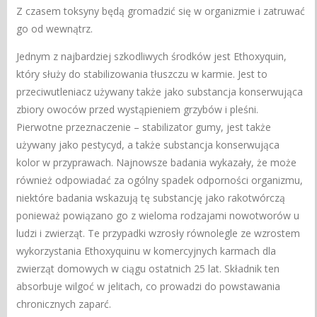
Z czasem toksyny będą gromadzić się w organizmie i zatruwać
go od wewnątrz.
Jednym z najbardziej szkodliwych środków jest Ethoxyquin,
który służy do stabilizowania tłuszczu w karmie. Jest to
przeciwutleniacz używany także jako substancja konserwująca
zbiory owoców przed wystąpieniem grzybów i pleśni.
Pierwotne przeznaczenie – stabilizator gumy, jest także
używany jako pestycyd, a także substancja konserwująca
kolor w przyprawach. Najnowsze badania wykazały, że może
również odpowiadać za ogólny spadek odporności organizmu,
niektóre badania wskazują tę substancję jako rakotwórczą
ponieważ powiązano go z wieloma rodzajami nowotworów u
ludzi i zwierząt. Te przypadki wzrosły równolegle ze wzrostem
wykorzystania Ethoxyquinu w komercyjnych karmach dla
zwierząt domowych w ciągu ostatnich 25 lat. Składnik ten
absorbuje wilgoć w jelitach, co prowadzi do powstawania
chronicznych zaparć.