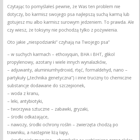
Czytając to pomyślałeś pewnie, że Was ten problem nie
dotyczy, bo karmisz swojego psa najlepszą suchą karmą lub
gotujesz mu albo karmisz surowym jedzeniem. To prawda. Ale
czy wiesz, że toksyny nie pochodzą tylko z pożywienia.
Oto jakie „niespodzianki” czyhają na Twojego psa”
– w suchych karmach – ethoxyquin, BHA i BHT, glikol
propylenowy, azotany i wiele innych wynalazków,
– adjuwanty, aluminiumhydroxid, rtęć, formaldehyd, nano –
partykuły („technika genetyczna”) i inne trucizny to chemiczne
substancje dodawane do szczepionek,
– woda z kranu,
– leki, antybiotyki,
– tworzywa sztuczne – zabawki, gryzaki,
– środki odkażające,
– nawozy, środki ochrony roślin – zwierzęta chodzą po
trawniku, a następnie liżą łapy,