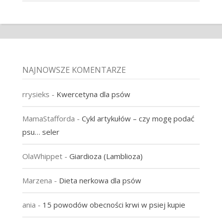
NAJNOWSZE KOMENTARZE
rrysieks
-
Kwercetyna dla psów
MamaStafforda
-
Cykl artykułów – czy mogę podać
psu… seler
OlaWhippet
-
Giardioza (Lamblioza)
Marzena
-
Dieta nerkowa dla psów
ania
-
15 powodów obecności krwi w psiej kupie