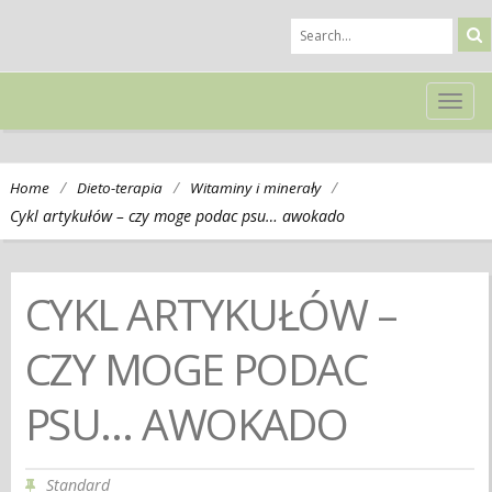
TOG
NAVI
/
/
/
Home
Dieto-terapia
Witaminy i minerały
Cykl artykułów – czy moge podac psu… awokado
CYKL ARTYKUŁÓW –
CZY MOGE PODAC
PSU… AWOKADO
Standard