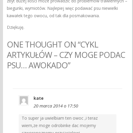
zbyt dużej ilości może prowadzić do problemów trawiennych –
biegunki, wymiotów. Najlepiej więc podawać psu niewielki
kawałek tego owocu, od tak dla posmakowania.
Dziękuję.
ONE THOUGHT ON “CYKL
ARTYKUŁÓW – CZY MOGE PODAC
PSU… AWOKADO”
kate
20 marca 2014 o 17:50
To super ja uwielbiam ten owoc ,i teraz
wiem,ze moge odrobinke dac mojemy
czworonoznemu przyjacielowi.