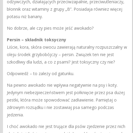
odżywczych, działających przeciwzapalnie, przeciwutleniaczy,
błonnik oraz witaminy z grupy „B”. Posiadaja równiez więcej
potasu niż banany.
No dobrze, ale czy pies może jeść awokado?
Persin – składnik toksyczny
Liście, kora, skóra owocu zawierają naturalny rozpuszczalny w
oleju środek grzybobójczy – persin.
Związek ten nie jest
szkodliwy dla ludzi, a co z psami? Jest toksyczny czy nie?
Odpowiedź – to zależy od gatunku.
Na pewno awokado nie wpływa negatywnie na psy i koty.
Jedynym niebezpieczeństwem jest połknięcie przez psa dużej
pestki, która może spowodować zadławienie. Pamiętaj o
zdrowym rozsądku i nie zostawiaj psa samego podczas
jedzenia.
I choć awokado nie jest trujące dla psów zjedzenie przez nich