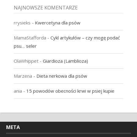
NAJNOWSZE KOMENTARZE
rrysieks
-
Kwercetyna dla psów
MamaStafforda
-
Cykl artykułów – czy mogę podać
psu… seler
OlaWhippet
-
Giardioza (Lamblioza)
Marzena
-
Dieta nerkowa dla psów
ania
-
15 powodów obecności krwi w psiej kupie
META