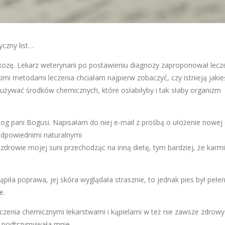
yczny list…
zę. Lekarz weterynarii po postawieniu diagnozy zaproponował lecz
imi metodami leczenia chciałam najpierw zobaczyć, czy istnieją jakie
 używać środków chemicznych, które osłabiłyby i tak słaby organizm
og pani Bogusi. Napisałam do niej e-mail z prośbą o ułożenie nowej d
odpowiednimi naturalnymi
drowie mojej suni przechodząc na inną dietę, tym bardziej, że karm
piła poprawa, jej skóra wyglądała strasznie, to jednak pies był pełe
e.
eczenia chemicznymi lekarstwami i kąpielami w też nie zawsze zdrow
a podtrzymywała mnie