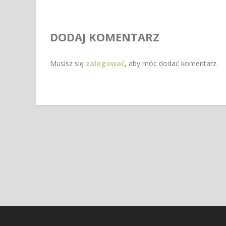
DODAJ KOMENTARZ
Musisz się
zalogować
, aby móc dodać komentarz.