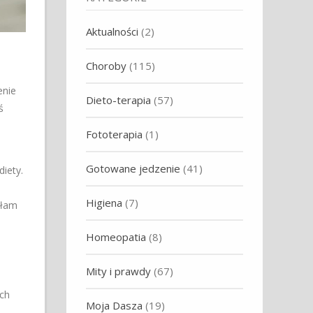
Aktualności
(2)
Choroby
(115)
enie
Dieto-terapia
(57)
ś
Fototerapia
(1)
Gotowane jedzenie
(41)
iety.
Higiena
(7)
iłam
Homeopatia
(8)
n
Mity i prawdy
(67)
ych
Moja Dasza
(19)