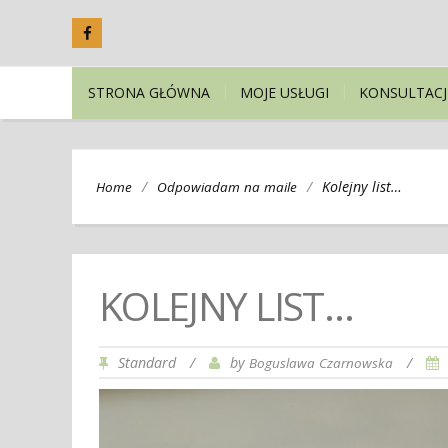
STRONA GŁÓWNA
MOJE USŁUGI
KONSULTACJ
/
/
Kolejny list…
Home
Odpowiadam na maile
KOLEJNY LIST…
Standard
/
by
/
Boguslawa Czarnowska