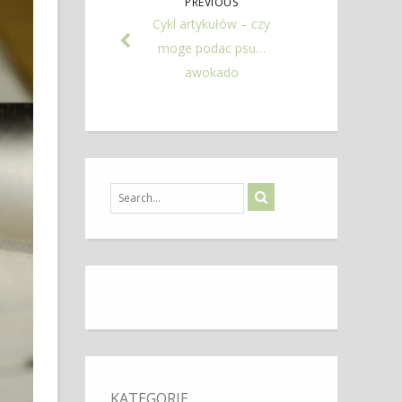
PREVIOUS
Cykl artykułów – czy
moge podac psu…
awokado
KATEGORIE