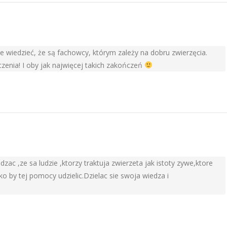
e wiedzieć, że są fachowcy, którym zależy na dobru zwierzęcia.
czenia! I oby jak najwięcej takich zakończeń
edzac ,ze sa ludzie ,ktorzy traktuja zwierzeta jak istoty zywe,ktore
ko by tej pomocy udzielic.Dzielac sie swoja wiedza i