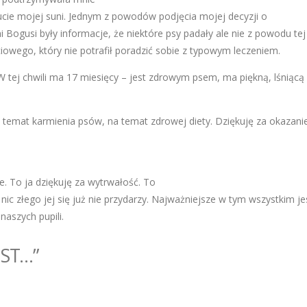
ie mojej suni. Jednym z powodów podjęcia mojej decyzji o
 Bogusi były informacje, że niektóre psy padały ale nie z powodu tej
wego, który nie potrafił poradzić sobie z typowym leczeniem.
 W tej chwili ma 17 miesięcy – jest zdrowym psem, ma piękną, lśniącą
a temat karmienia psów, na temat zdrowej diety. Dziękuję za okazani
e. To ja dziękuję za wytrwałość. To
 nic złego jej się już nie przydarzy. Najważniejsze w tym wszystkim je
aszych pupili.
IST…”