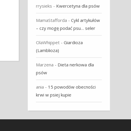
rrysieks
-
Kwercetyna dla psów
MamaStafforda
-
Cykl artykułów
– czy mogę podać psu… seler
OlaWhippet
-
Giardioza
(Lamblioza)
Marzena
-
Dieta nerkowa dla
psów
ania
-
15 powodów obecności
krwi w psiej kupie