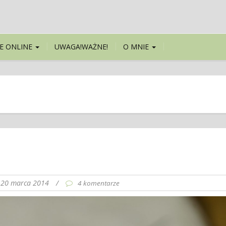
E ONLINE
UWAGA!WAŻNE!
O MNIE
20 marca 2014
/
4 komentarze