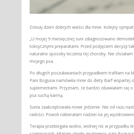
Dzisiaj dzień dobrych wieści dla mnie. Kolejny sympat
„U mojej 9 miesięcznej suni zdiagnozowano demodeko
toksycznymi preparatami. Przed podjęciem decyzji tak
naturalne sposoby leczenia tej choroby. Nie chciałam
mojego psa.
Po długich poszukiwaniach przypadkiem trafiłam na bl
Pani Bogusia namówiła mnie do diety Barf wspartej 
suplementami. Przyznam, że bardzo obawiałam się o z
psa suchą karmą.
Sunia zaakceptowała nowe jedzenie. Nie od razu nastą
radości. Powoli nabierałam nadziei na jej wyzdrowieni
Terapia przebiegała wolno, wolniej niż w przypadku l
szamponach. Miałam chwile zwątpienia, pani Bogusi