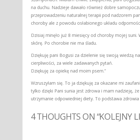
na duchu. Nadzieje dawało również dobre samopoczuc
przeprowadzeniu naturalnej terapii pod nadzorem pani
choroby ale z powodu osłabionego układu odpornościo
Dzisiaj minęło już 8 miesięcy od choroby mojej suni.
skórę. Po chorobie nie ma śladu.
Dziękuję pani Bogusi za dzielenie się swoją wiedzą n
cierpliwości, za wiele zadawanych pytań.
Dziękuję za opiekę nad moim psem.”
Wzruszyłam się. To ja dziękuję za okazane mi zaufani
tylko dzięki Pani sunia jest zdrowa i mam nadzieję, że
utrzymanie odpowiedniej diety. To podstawa zdrowia n
4 THOUGHTS ON “KOLEJNY L