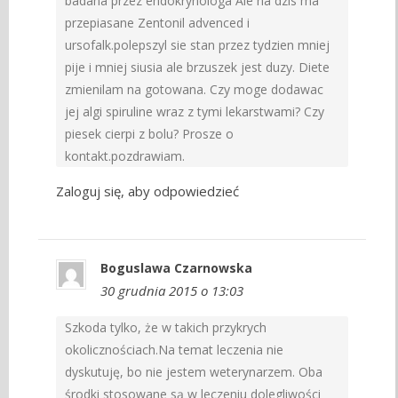
badana przez endokrynologa Ale na dzis ma
przepiasane Zentonil advenced i
ursofalk.polepszyl sie stan przez tydzien mniej
pije i mniej siusia ale brzuszek jest duzy. Diete
zmienilam na gotowana. Czy moge dodawac
jej algi spiruline wraz z tymi lekarstwami? Czy
piesek cierpi z bolu? Prosze o
kontakt.pozdrawiam.
Zaloguj się, aby odpowiedzieć
Boguslawa Czarnowska
30 grudnia 2015 o 13:03
Szkoda tylko, że w takich przykrych
okolicznościach.Na temat leczenia nie
dyskutuję, bo nie jestem weterynarzem. Oba
środki stosowane są w leczeniu dolegliwości