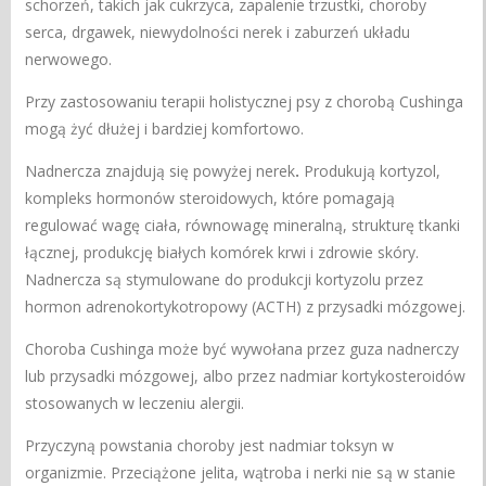
schorzeń, takich jak cukrzyca, zapalenie trzustki, choroby
serca, drgawek, niewydolności nerek i zaburzeń układu
nerwowego.
Przy zastosowaniu terapii holistycznej psy z chorobą Cushinga
mogą żyć dłużej i bardziej komfortowo.
Nadnercza znajdują się powyżej nerek
.
Produkują kortyzol,
kompleks hormonów steroidowych, które pomagają
regulować wagę ciała, równowagę mineralną, strukturę tkanki
łącznej, produkcję białych komórek krwi i zdrowie skóry.
Nadnercza są stymulowane do produkcji kortyzolu przez
hormon adrenokortykotropowy (ACTH) z przysadki mózgowej.
Choroba Cushinga może być wywołana przez guza nadnerczy
lub przysadki mózgowej, albo przez nadmiar kortykosteroidów
stosowanych w leczeniu alergii.
Przyczyną powstania choroby jest nadmiar toksyn w
organizmie. Przeciążone jelita, wątroba i nerki nie są w stanie