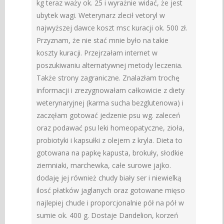
kg teraz waży ok. 25 i wyrażnie widać, że jest
ubytek wagi. Weterynarz zlecił vetoryl w
najwyższej dawce koszt msc kuracji ok. 500 zł.
Przyznam, że nie stać mnie było na takie
koszty kuracji. Przejrzałam internet w
poszukiwaniu alternatywnej metody leczenia.
Także strony zagraniczne. Znalazłam trochę
informacji i zrezygnowałam całkowicie z diety
weterynaryjnej (karma sucha bezglutenowa) i
zaczęłam gotować jedzenie psu wg. zaleceń
oraz podawać psu leki homeopatyczne, zioła,
probiotyki i kapsułki z olejem z kryla. Dieta to
gotowana na papkę kapusta, brokuły, słodkie
ziemniaki, marchewka, całe surowe jajko.
dodaję jej również chudy biały ser i niewielką
ilosć płatków jaglanych oraz gotowane mięso
najlepiej chude i proporcjonalnie pół na pół w
sumie ok. 400 g. Dostaje Dandelion, korzeń