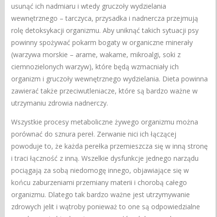
usunąć ich nadmiaru i wtedy gruczoły wydzielania
wewnętrznego – tarczyca, przysadka i nadnercza przejmują
rolę detoksykacji organizmu. Aby uniknąć takich sytuacji psy
powinny spożywać pokarm bogaty w organiczne minerały
(warzywa morskie – arame, wakame, mikroalgi, soki z
ciemnozielonych warzyw), które będą wzmacniały ich
organizm i gruczoły wewnętrznego wydzielania. Dieta powinna
zawierać także przeciwutleniacze, które są bardzo ważne w
utrzymaniu zdrowia nadnerczy.
Wszystkie procesy metaboliczne żywego organizmu można
porównać do sznura pereł. Zerwanie nici ich łączącej
powoduje to, że każda perełka przemieszcza się w inną stronę
i traci łączność z inną. Wszelkie dysfunkcje jednego narządu
pociągają za sobą niedomogę innego, objawiające się w
końcu zaburzeniami przemiany materii i chorobą całego
organizmu. Dlatego tak bardzo ważne jest utrzymywanie
zdrowych jelit i wątroby ponieważ to one są odpowiedzialne