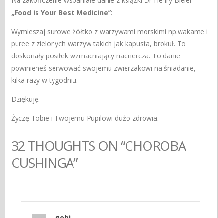
Na zakończenie wspaniałe danie z książki Dr Henry Bieler
„Food is Your Best Medicine”
:
Wymieszaj surowe żółtko z warzywami morskimi np.wakame i
puree z zielonych warzyw takich jak kapusta, brokuł. To
doskonały posiłek wzmacniający nadnercza. To danie
powinieneś serwować swojemu zwierzakowi na śniadanie,
kilka razy w tygodniu.
Dziękuję.
Życzę Tobie i Twojemu Pupilowi dużo zdrowia.
32 THOUGHTS ON “CHOROBA
CUSHINGA”
gobi