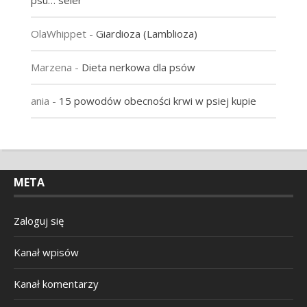
psu… seler
OlaWhippet
-
Giardioza (Lamblioza)
Marzena
-
Dieta nerkowa dla psów
ania
-
15 powodów obecności krwi w psiej kupie
META
Zaloguj się
Kanał wpisów
Kanał komentarzy