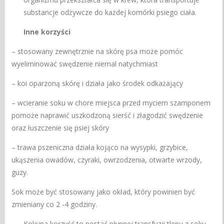
substancje odżywcze do każdej komórki psiego ciała.
Inne korzyści
– stosowany zewnętrznie na skórę psa może pomóc
wyeliminować swędzenie niemal natychmiast
– koi oparzoną skórę i działa jako środek odkażający
– wcieranie soku w chore miejsca przed myciem szamponem
pomoże naprawić uszkodzoną sierść i złagodzić swędzenie
oraz łuszczenie się psiej skóry
– trawa pszeniczna działa kojąco na wysypki, grzybice,
ukąszenia owadów, czyraki, owrzodzenia, otwarte wrzody,
guzy.
Sok może być stosowany jako okład, który powinien być
zmieniany co 2 -4 godziny.
Kolejna korzyść to postać płynnej transfuzji tlenu z soku