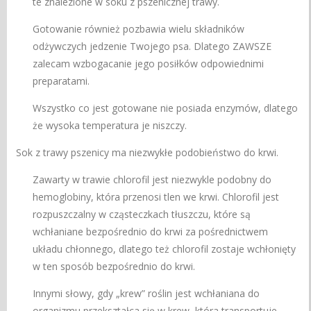
te znalezione w soku z pszenicznej trawy.
Gotowanie również pozbawia wielu składników
odżywczych jedzenie Twojego psa. Dlatego ZAWSZE
zalecam wzbogacanie jego posiłków odpowiednimi
preparatami.
Wszystko co jest gotowane nie posiada enzymów, dlatego
że wysoka temperatura je niszczy.
Sok z trawy pszenicy ma niezwykłe podobieństwo do krwi.
Zawarty w trawie chlorofil jest niezwykle podobny do
hemoglobiny, która przenosi tlen we krwi. Chlorofil jest
rozpuszczalny w cząsteczkach tłuszczu, które są
wchłaniane bezpośrednio do krwi za pośrednictwem
układu chłonnego, dlatego też chlorofil zostaje wchłonięty
w ten sposób bezpośrednio do krwi.
Innymi słowy, gdy „krew” roślin jest wchłaniana do
organizmu przekształca się w krew, która transportuje