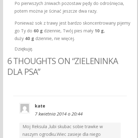
Po pierwszych żniwach pozostaw pędy do odrośnięcia,
potem można je ścinać jeszcze dwa razy.
Ponieważ sok z trawy jest bardzo skoncentrowany pijemy
go Ty do
60 g
dziennie, Twój pies mały
10 g
,
duży
40 g
dziennie, nie więcej.
Dziękuję.
6 THOUGHTS ON “ZIELENINKA
DLA PSA”
kate
7 kwietnia 2014 o 20:44
Moj Reksula ,lubi skubac sobie trawke w
naszym ogrodku.Wiec zasieje dla niego