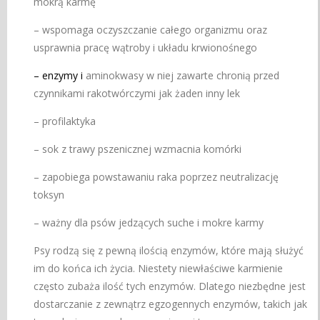
mokrą karmę
– wspomaga oczyszczanie całego organizmu oraz
usprawnia pracę wątroby i układu krwionośnego
– enzymy i
aminokwasy w niej zawarte chronią przed
czynnikami rakotwórczymi jak żaden inny lek
– profilaktyka
– sok z trawy pszenicznej wzmacnia komórki
– zapobiega powstawaniu raka poprzez neutralizację
toksyn
– ważny dla psów jedzących suche i mokre karmy
Psy rodzą się z pewną ilością enzymów, które mają służyć
im do końca ich życia. Niestety niewłaściwe karmienie
często zubaża ilość tych enzymów. Dlatego niezbędne jest
dostarczanie z zewnątrz egzogennych enzymów, takich jak