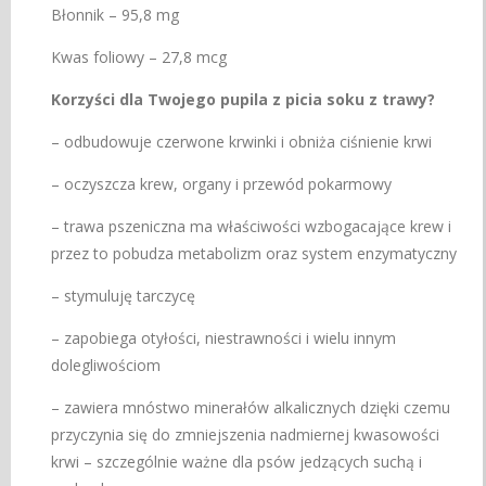
Błonnik – 95,8 mg
Kwas foliowy – 27,8 mcg
Korzyści dla Twojego pupila z picia soku z trawy?
– odbudowuje czerwone krwinki i obniża ciśnienie krwi
– oczyszcza krew, organy i przewód pokarmowy
– trawa pszeniczna ma właściwości wzbogacające krew i
przez to pobudza metabolizm oraz system enzymatyczny
– stymuluję tarczycę
– zapobiega otyłości, niestrawności i wielu innym
dolegliwościom
– zawiera mnóstwo minerałów alkalicznych dzięki czemu
przyczynia się do zmniejszenia nadmiernej kwasowości
krwi – szczególnie ważne dla psów jedzących suchą i