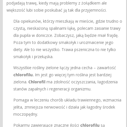
podjadają trawę, kiedy mają problemy z żołądkiem ale
większość lubi sobie poskubać ją tak dla przyjemności.
Dla opiekunów, którzy mieszkają w mieście, gdzie trudno o
czystą, nieskażoną spalinami łąkę, polecam zasianie trawy
dla pupila w doniczce. Zobaczysz, jaką będzie miał frajdę.
Poza tym to dodatkowy smakołyk i urozmaicenie jego
diety. Ale to nie wszystko. Trawa pszeniczna to nie tylko
smakołyk i przekąska.
Wszystkie rośliny zielone łączy jedna cecha – zawartość
chlorofilu.
Im jest go więcej tym roślina jest bardziej
zielona.
Chlorofil
ma zdolność oczyszczania, łagodzenia
stanów zapalnych i regeneracji organizmu.
Pomaga w leczeniu chorób układu trawiennego, wzmacnia
jelita, zmniejsza nerwowość i działa jak łagodny środek
moczopędny.
Pokarmy zawierające znaczne ilości
chlorofilu
są