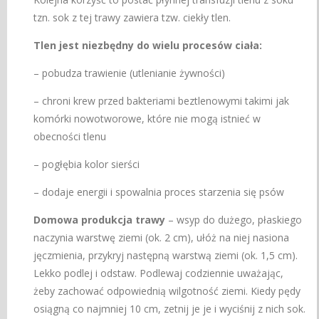
tzn. sok z tej trawy zawiera tzw. ciekły tlen.
Tlen jest niezbędny do wielu procesów ciała:
– pobudza trawienie (utlenianie żywności)
– chroni krew przed bakteriami beztlenowymi takimi jak
komórki nowotworowe, które nie mogą istnieć w
obecności tlenu
– pogłębia kolor sierści
– dodaje energii i spowalnia proces starzenia się psów
Domowa produkcja trawy
– wsyp do dużego, płaskiego
naczynia warstwę ziemi (ok. 2 cm), ułóż na niej nasiona
jęczmienia, przykryj następną warstwą ziemi (ok. 1,5 cm).
Lekko podlej i odstaw. Podlewaj codziennie uważając,
żeby zachować odpowiednią wilgotność ziemi. Kiedy pędy
osiągną co najmniej 10 cm, zetnij je je i wyciśnij z nich sok.