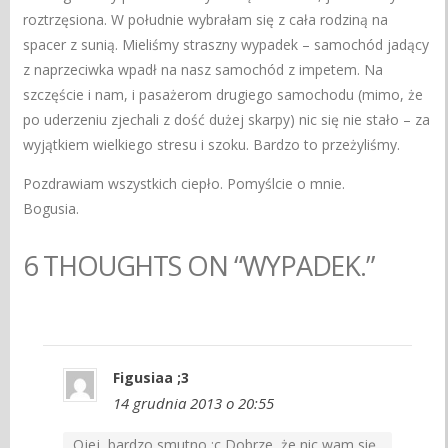
roztrzęsiona. W południe wybrałam się z cała rodziną na
spacer z sunią. Mieliśmy straszny wypadek – samochód jadący
z naprzeciwka wpadł na nasz samochód z impetem. Na
szczęście i nam, i pasażerom drugiego samochodu (mimo, że
po uderzeniu zjechali z dość dużej skarpy) nic się nie stało – za
wyjątkiem wielkiego stresu i szoku. Bardzo to przeżyliśmy.
Pozdrawiam wszystkich ciepło. Pomyślcie o mnie.
Bogusia.
6 THOUGHTS ON “WYPADEK.”
Figusiaa ;3
14 grudnia 2013 o 20:55
Ojej, bardzo smutno :c Dobrze, że nic wam się