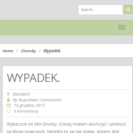
TOG
NAVI
/
/
Wypadek.
Home
Choroby
WYPADEK.
Standard
by
Boguslawa Czarnowska
14 grudnia 2013
6 komentarzy
Wybaczcie mi Moi Drodzy. Dzisiaj miałam skończyć i umieścić
na blogu nowy post. Niestety to się nie stanie, jestem zbyt