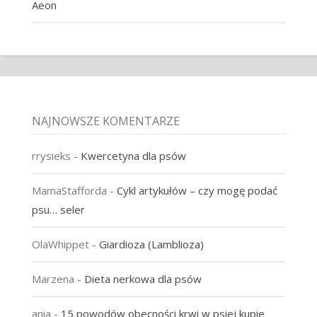
Aeon
NAJNOWSZE KOMENTARZE
rrysieks
-
Kwercetyna dla psów
MamaStafforda
-
Cykl artykułów – czy mogę podać
psu… seler
OlaWhippet
-
Giardioza (Lamblioza)
Marzena
-
Dieta nerkowa dla psów
ania
-
15 powodów obecności krwi w psiej kupie