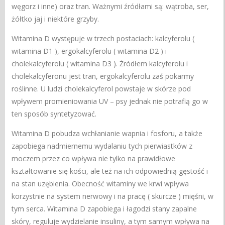
węgorz i inne) oraz tran. Ważnymi źródłami są: wątroba, ser,
żółtko jaj i niektóre grzyby.
Witamina D występuje w trzech postaciach: kalcyferolu (
witamina D1 ), ergokalcyferolu ( witamina D2 ) i
cholekalcyferolu ( witamina D3 ). Żródłem kalcyferolu i
cholekalcyferonu jest tran, ergokalcyferolu zaś pokarmy
roślinne. U ludzi cholekalcyferol powstaje w skórze pod
wpływem promieniowania UV – psy jednak nie potrafią go w
ten sposób syntetyzować.
Witamina D pobudza wchłanianie wapnia i fosforu, a także
zapobiega nadmiernemu wydalaniu tych pierwiastków z
moczem przez co wpływa nie tylko na prawidłowe
kształtowanie się kości, ale też na ich odpowiednią gęstość i
na stan uzębienia. Obecność witaminy we krwi wpływa
korzystnie na system nerwowy i na pracę ( skurcze ) mięśni, w
tym serca. Witamina D zapobiega i łagodzi stany zapalne
skóry, reguluje wydzielanie insuliny, a tym samym wpływa na