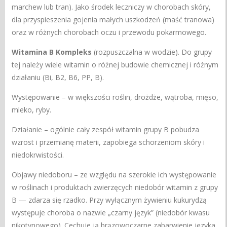
marchew lub tran). Jako środek leczniczy w chorobach skóry,
dla przyspieszenia gojenia małych uszkodzeń (maść tranowa)
oraz w różnych chorobach oczu i przewodu pokarmowego.
Witamina B Kompleks
(rozpuszczalna w wodzie). Do grupy
tej należy wiele witamin o różnej budowie chemicznej i różnym
działaniu (Bi, B2, B6, PP, B).
Występowanie – w większości roślin, drożdże, wątroba, mięso,
mleko, ryby.
Działanie – ogólnie cały zespół witamin grupy B pobudza
wzrost i przemianę materii, zapobiega schorzeniom skóry i
niedokrwistości.
Objawy niedoboru – ze względu na szerokie ich występowanie
w roślinach i produktach zwierzęcych niedobór witamin z grupy
B — zdarza się rzadko. Przy wyłącznym żywieniu kukurydzą
występuje choroba o nazwie „czarny język” (niedobór kwasu
nikotynowego). Cechuje ją brązowoczarne zabarwienie języka,