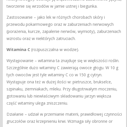
tworzenie się wrzodów w jamie ustnej i biegunka.
Zastosowanie – jako lek w różnych chorobach skóry i
przewodu pokarmowego oraz w zaburzeniach nerwowych
(porażenia, kurcze, zapalenie nerwów, wymioty), zaburzeniach
wzrostu oraz w niektórych zatruciach.
Witamina C
(rozpuszczalna w wodzie).
Występowanie – witamina ta znajduje się w większości roślin.
Szczególnie dużo witaminy C zawierają owoce głogu. W 10 g
tych owoców jest tyle witaminy C co w 150 g cytryn.
Występuje ona też w dużej ilości w: pietruszce, brukselce,
szpinaku, ziemniakach, mleku. Przy długotrwałym moczeniu,
gotowaniu lub niewłaściwym składowaniu jarzyn większa
część witaminy ulega zniszczeniu.
Działanie – udział w przemianie materii, prawidłowej czynności
gruczołów oraz krzepnieniu krwi. Wzmaga siły obronne or