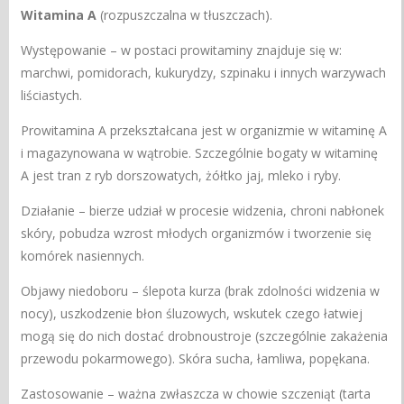
Witamina A
(rozpuszczalna w tłuszczach).
Występowanie – w postaci prowitaminy znajduje się w:
marchwi, pomidorach, kukurydzy, szpinaku i innych warzywach
liściastych.
Prowitamina A przekształcana jest w organizmie w witaminę A
i magazynowana w wątrobie. Szczególnie bogaty w witaminę
A jest tran z ryb dorszowatych, żółtko jaj, mleko i ryby.
Działanie – bierze udział w procesie widzenia, chroni nabłonek
skóry, pobudza wzrost młodych organizmów i tworzenie się
komórek nasiennych.
Objawy niedoboru – ślepota kurza (brak zdolności widzenia w
nocy), uszkodzenie błon śluzowych, wskutek czego łatwiej
mogą się do nich dostać drobnoustroje (szczególnie zakażenia
przewodu pokarmowego). Skóra sucha, łamliwa, popękana.
Zastosowanie – ważna zwłaszcza w chowie szczeniąt (tarta