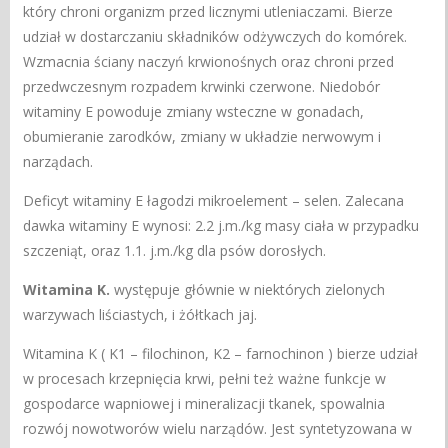
który chroni organizm przed licznymi utleniaczami. Bierze
udział w dostarczaniu składników odżywczych do komórek.
Wzmacnia ściany naczyń krwionośnych oraz chroni przed
przedwczesnym rozpadem krwinki czerwone. Niedobór
witaminy E powoduje zmiany wsteczne w gonadach,
obumieranie zarodków, zmiany w układzie nerwowym i
narządach.
Deficyt witaminy E łagodzi mikroelement – selen. Zalecana
dawka witaminy E wynosi: 2.2 j.m./kg masy ciała w przypadku
szczeniąt, oraz 1.1. j.m./kg dla psów dorosłych.
Witamina K.
występuje głównie w niektórych zielonych
warzywach liściastych, i żółtkach jaj.
Witamina K ( K1 – filochinon, K2 – farnochinon ) bierze udział
w procesach krzepnięcia krwi, pełni też ważne funkcje w
gospodarce wapniowej i mineralizacji tkanek, spowalnia
rozwój nowotworów wielu narządów. Jest syntetyzowana w