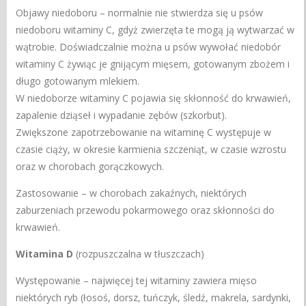
Objawy niedoboru – normalnie nie stwierdza się u psów
niedoboru witaminy C, gdyż zwierzęta te mogą ją wytwarzać w
wątrobie. Doświadczalnie można u psów wywołać niedobór
witaminy C żywiąc je gnijącym mięsem, gotowanym zbożem i
długo gotowanym mlekiem.
W niedoborze witaminy C pojawia się skłonność do krwawień,
zapalenie dziąseł i wypadanie zębów (szkorbut).
Zwiększone zapotrzebowanie na witaminę C występuje w
czasie ciąży, w okresie karmienia szczeniąt, w czasie wzrostu
oraz w chorobach gorączkowych.
Zastosowanie – w chorobach zakaźnych, niektórych
zaburzeniach przewodu pokarmowego oraz skłonności do
krwawień.
Witamina D
(rozpuszczalna w tłuszczach)
Występowanie – najwięcej tej witaminy zawiera mięso
niektórych ryb (łosoś, dorsz, tuńczyk, śledź, makrela, sardynki,