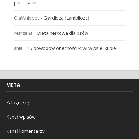
psu… seler
OlaWhippet
-
Giardioza (Lamblioza)
Marzena
-
Dieta nerkowa dla psów
ania
-
15 powodów obecności krwi w psiej kupie
META
Zaloguj się
Kanał wpisów
Kanał komentarzy