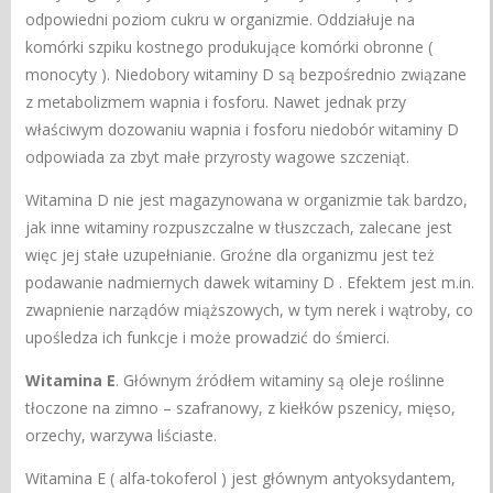
odpowiedni poziom cukru w organizmie. Oddziałuje na
komórki szpiku kostnego produkujące komórki obronne (
monocyty ). Niedobory witaminy D są bezpośrednio związane
z metabolizmem wapnia i fosforu. Nawet jednak przy
właściwym dozowaniu wapnia i fosforu niedobór witaminy D
odpowiada za zbyt małe przyrosty wagowe szczeniąt.
Witamina D nie jest magazynowana w organizmie tak bardzo,
jak inne witaminy rozpuszczalne w tłuszczach, zalecane jest
więc jej stałe uzupełnianie. Groźne dla organizmu jest też
podawanie nadmiernych dawek witaminy D . Efektem jest m.in.
zwapnienie narządów miąższowych, w tym nerek i wątroby, co
upośledza ich funkcje i może prowadzić do śmierci.
Witamina E
. Głównym źródłem witaminy są oleje roślinne
tłoczone na zimno – szafranowy, z kiełków pszenicy, mięso,
orzechy, warzywa liściaste.
Witamina E ( alfa-tokoferol ) jest głównym antyoksydantem,