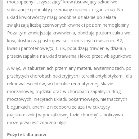
moczopędny i „czyszczący” krew (usuwający szkodliwe
substancje i produkty przemiany materii z organizmu). Na
układ krwiotwórczy mają podobne działanie do żelaza –
zwiększają liczbę czerwonych krwinek i poziom hemoglobiny.
Poza tym zmniejszają krwawienia, obniżają poziom cukru we
krwi, dostarczają ustrojowi soli mineralnych i witamin: B2,
kwasu pantotenowego, C i K, pobudzają trawienie, działają
przeciwzapalnie na układ trawienia i lekko przeciwbiegunkowo.
A więc, w zaburzeniach przemiany materii, awitaminozach, po
przebytych chorobach bakteryjnych i terapii antybiotykami, dla
rekonwalescentów, w chorobie reumatycznej, skazie
moczanowej, trądziku oraz w chorobach zapalnych dróg
moczowych, nieżytach układu pokarmowego, nieznacznych
biegunkach, anemii z niedoboru żelaza i w cukrzycy
(najskuteczniej w początkowej fazie choroby) – pokrzywa
może przynieść znaczna ulgę.
Pożytek dla psów.