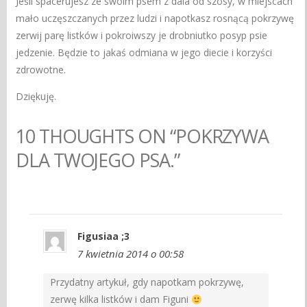
Jeśli spacerujesz ze swoim psem z dala od szosy, w miejscach
mało uczęszczanych przez ludzi i napotkasz rosnącą pokrzywę
zerwij parę listków i pokroiwszy je drobniutko posyp psie
jedzenie. Będzie to jakaś odmiana w jego diecie i korzyści
zdrowotne.
Dziękuję.
10 THOUGHTS ON “POKRZYWA
DLA TWOJEGO PSA.”
Figusiaa ;3
7 kwietnia 2014 o 00:58
Przydatny artykuł, gdy napotkam pokrzywę,
zerwę kilka listków i dam Figuni