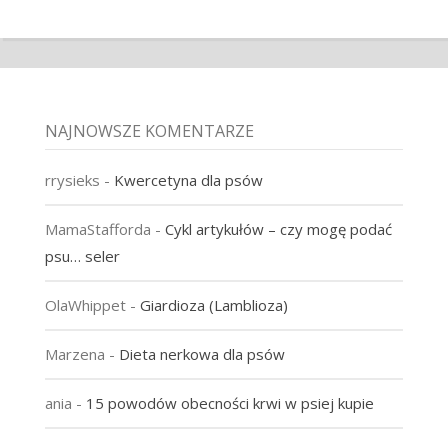
NAJNOWSZE KOMENTARZE
rrysieks
-
Kwercetyna dla psów
MamaStafforda
-
Cykl artykułów – czy mogę podać
psu… seler
OlaWhippet
-
Giardioza (Lamblioza)
Marzena
-
Dieta nerkowa dla psów
ania
-
15 powodów obecności krwi w psiej kupie