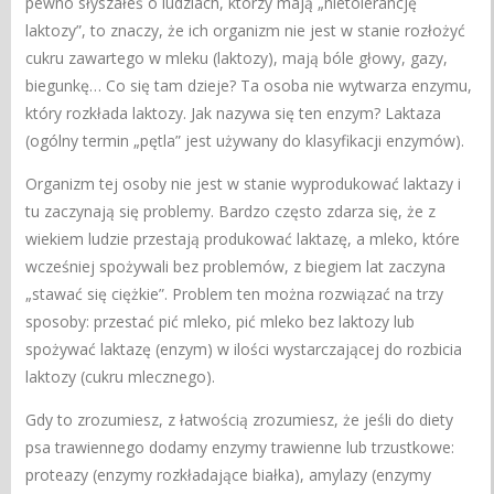
pewno słyszałeś o ludziach, którzy mają „nietolerancję
laktozy”, to znaczy, że ich organizm nie jest w stanie rozłożyć
cukru zawartego w mleku (laktozy), mają bóle głowy, gazy,
biegunkę… Co się tam dzieje? Ta osoba nie wytwarza enzymu,
który rozkłada laktozy. Jak nazywa się ten enzym? Laktaza
(ogólny termin „pętla” jest używany do klasyfikacji enzymów).
Organizm tej osoby nie jest w stanie wyprodukować laktazy i
tu zaczynają się problemy. Bardzo często zdarza się, że z
wiekiem ludzie przestają produkować laktazę, a mleko, które
wcześniej spożywali bez problemów, z biegiem lat zaczyna
„stawać się ciężkie”. Problem ten można rozwiązać na trzy
sposoby: przestać pić mleko, pić mleko bez laktozy lub
spożywać laktazę (enzym) w ilości wystarczającej do rozbicia
laktozy (cukru mlecznego).
Gdy to zrozumiesz, z łatwością zrozumiesz, że jeśli do diety
psa trawiennego dodamy enzymy trawienne lub trzustkowe:
proteazy (enzymy rozkładające białka), amylazy (enzymy