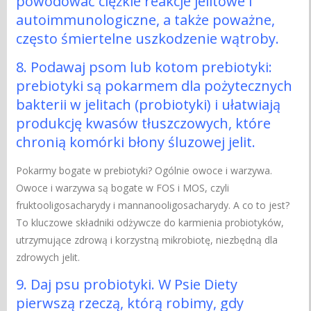
powodować ciężkie reakcje jelitowe i
autoimmunologiczne, a także poważne,
często śmiertelne uszkodzenie wątroby.
8. Podawaj psom lub kotom prebiotyki:
prebiotyki są pokarmem dla pożytecznych
bakterii w jelitach (probiotyki) i ułatwiają
produkcję kwasów tłuszczowych, które
chronią komórki błony śluzowej jelit.
Pokarmy bogate w prebiotyki? Ogólnie owoce i warzywa.
Owoce i warzywa są bogate w FOS i MOS, czyli
fruktooligosacharydy i mannanooligosacharydy. A co to jest?
To kluczowe składniki odżywcze do karmienia probiotyków,
utrzymujące zdrową i korzystną mikrobiotę, niezbędną dla
zdrowych jelit.
9. Daj psu probiotyki. W Psie Diety
pierwszą rzeczą, którą robimy, gdy