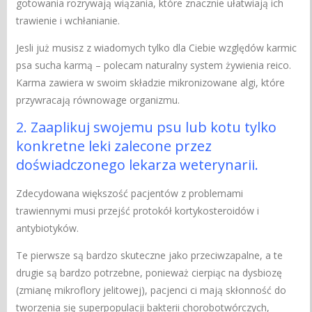
gotowania rozrywają wiązania, które znacznie ułatwiają ich
trawienie i wchłanianie.
Jesli już musisz z wiadomych tylko dla Ciebie względów karmic
psa sucha karmą – polecam naturalny system żywienia reico.
Karma zawiera w swoim składzie mikronizowane algi, które
przywracają równowage organizmu.
2. Zaaplikuj swojemu psu lub kotu tylko
konkretne leki zalecone przez
doświadczonego lekarza weterynarii.
Zdecydowana większość pacjentów z problemami
trawiennymi musi przejść protokół kortykosteroidów i
antybiotyków.
Te pierwsze są bardzo skuteczne jako przeciwzapalne, a te
drugie są bardzo potrzebne, ponieważ cierpiąc na dysbiozę
(zmianę mikroflory jelitowej), pacjenci ci mają skłonność do
tworzenia się superpopulacji bakterii chorobotwórczych,