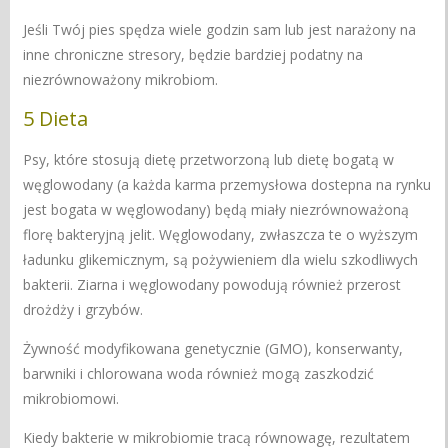
Jeśli Twój pies spędza wiele godzin sam lub jest narażony na
inne chroniczne stresory, będzie bardziej podatny na
niezrównoważony mikrobiom.
5 Dieta
Psy, które stosują dietę przetworzoną lub dietę bogatą w
węglowodany (a każda karma przemysłowa dostepna na rynku
jest bogata w węglowodany) będą miały niezrównoważoną
florę bakteryjną jelit. Węglowodany, zwłaszcza te o wyższym
ładunku glikemicznym, są pożywieniem dla wielu szkodliwych
bakterii. Ziarna i węglowodany powodują również przerost
drożdży i grzybów.
Żywność modyfikowana genetycznie (GMO), konserwanty,
barwniki i chlorowana woda również mogą zaszkodzić
mikrobiomowi.
Kiedy bakterie w mikrobiomie tracą równowagę, rezultatem