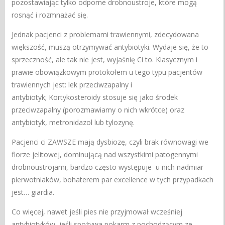
pozostawiając tylko odporne drobnoustroje, które mogą
rosnąć i rozmnażać się.
Jednak pacjenci z problemami trawiennymi, zdecydowana
większość, muszą otrzymywać antybiotyki. Wydaje się, że to
sprzeczność, ale tak nie jest, wyjaśnię Ci to. Klasycznym i
prawie obowiązkowym protokołem u tego typu pacjentów
trawiennych jest: lek przeciwzapalny i
antybiotyk; Kortykosteroidy stosuje się jako środek
przeciwzapalny (porozmawiamy o nich wkrótce) oraz
antybiotyk, metronidazol lub tylozynę.
Pacjenci ci ZAWSZE mają dysbiozę, czyli brak równowagi we
florze jelitowej, dominującą nad wszystkimi patogennymi
drobnoustrojami, bardzo często występuje u nich nadmiar
pierwotniaków, bohaterem par excellence w tych przypadkach
jest… giardia.
Co więcej, nawet jeśli pies nie przyjmował wcześniej
antybiotyków, jeśli spożywa pokarm z pochodzącym ze