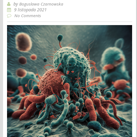
by
Boguslawa Czarnowska
9 listopada 2021
No Comments