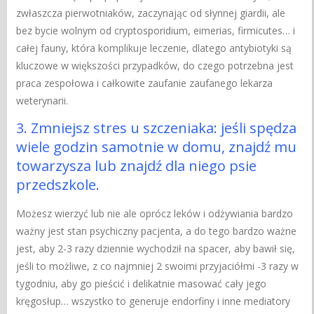
zwłaszcza pierwotniaków, zaczynając od słynnej giardii, ale
bez bycie wolnym od cryptosporidium, eimerias, firmicutes… i
całej fauny, która komplikuje leczenie, dlatego antybiotyki są
kluczowe w większości przypadków, do czego potrzebna jest
praca zespołowa i całkowite zaufanie zaufanego lekarza
weterynarii.
3. Zmniejsz stres u szczeniaka: jeśli spędza
wiele godzin samotnie w domu, znajdź mu
towarzysza lub znajdź dla niego psie
przedszkole.
Możesz wierzyć lub nie ale oprócz leków i odżywiania bardzo
ważny jest stan psychiczny pacjenta, a do tego bardzo ważne
jest, aby 2-3 razy dziennie wychodził na spacer, aby bawił się,
jeśli to możliwe, z co najmniej 2 swoimi przyjaciółmi -3 razy w
tygodniu, aby go pieścić i delikatnie masować cały jego
kręgosłup… wszystko to generuje endorfiny i inne mediatory