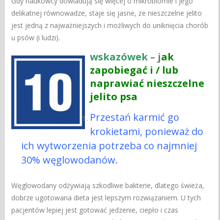
Gdy naukowcy dowiadują się więcej o mikrobiomie i jego
delikatnej równowadze, staje się jasne, że nieszczelne jelito
jest jedną z najważniejszych i możliwych do uniknięcia chorób
u psów (i ludzi).
wskazówek
– j
ak
zapobiegać i / lub
naprawiać nieszczelne
jelito psa
Przestań karmić go
krokietami, ponieważ do
ich wytworzenia potrzeba co najmniej
30% węglowodanów.
Węglowodany odżywiają szkodliwe bakterie, dlatego świeża,
dobrze ugotowana dieta jest lepszym rozwiązaniem. U tych
pacjentów lepiej jest gotować jedzenie, ciepło i czas