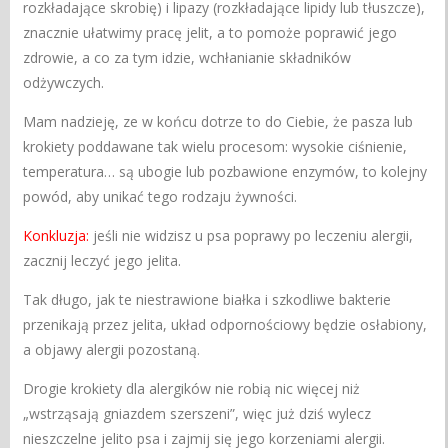
rozkładające skrobię) i lipazy (rozkładające lipidy lub tłuszcze),
znacznie ułatwimy pracę jelit, a to pomoże poprawić jego
zdrowie, a co za tym idzie, wchłanianie składników
odżywczych.
Mam nadzieję, ze w końcu dotrze to do Ciebie, że pasza lub
krokiety poddawane tak wielu procesom: wysokie ciśnienie,
temperatura… są ubogie lub pozbawione enzymów, to kolejny
powód, aby unikać tego rodzaju żywności.
Konkluzja:
jeśli nie widzisz u psa poprawy po leczeniu alergii,
zacznij leczyć jego jelita.
Tak długo, jak te niestrawione białka i szkodliwe bakterie
przenikają przez jelita, układ odpornościowy będzie osłabiony,
a objawy alergii pozostaną.
Drogie krokiety dla alergików nie robią nic więcej niż
„wstrząsają gniazdem szerszeni”, więc już dziś wylecz
nieszczelne jelito psa i zajmij się jego korzeniami alergii.