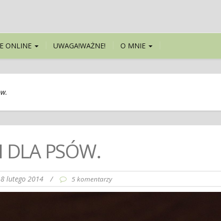
E ONLINE
UWAGA!WAŻNE!
O MNIE
ów.
I DLA PSÓW.
8 lutego 2014
/
5 komentarzy