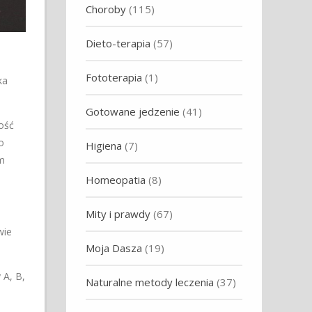
Choroby
(115)
Dieto-terapia
(57)
Fototerapia
(1)
ka
Gotowane jedzenie
(41)
ość
o
Higiena
(7)
m
Homeopatia
(8)
Mity i prawdy
(67)
wie
Moja Dasza
(19)
 A, B,
Naturalne metody leczenia
(37)