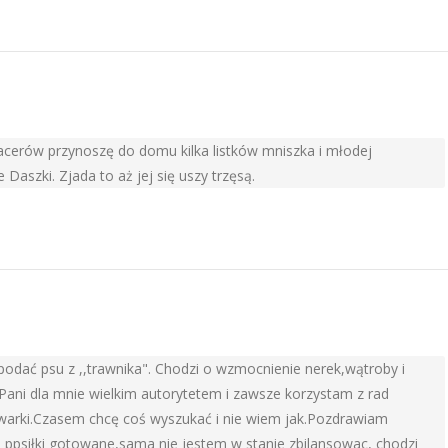
pacerów przynoszę do domu kilka listków mniszka i młodej
Daszki. Zjada to aż jej się uszy trzęsą.
odać psu z ,,trawnika". Chodzi o wzmocnienie nerek,wątroby i
 Pani dla mnie wielkim autorytetem i zawsze korzystam z rad
iwarki.Czasem chcę coś wyszukać i nie wiem jak.Pozdrawiam
a ppsiłki gotowane,sama nie jestem w stanie zbilansowac, chodzi