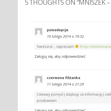
5 THOUGHTS ON “MNISZEK –
psieadopcje
10 lutego 2014 o 19:32
Nareszcie .. zapraszam
http://wolontari
Zaloguj się, aby odpowiedzieć
czerwona filiżanka
11 lutego 2014 o 21:29
Ciekawy pomysł:) dziękuję za informację:) cie
pozdrawiam
Zaloguj się, aby odpowiedzieć