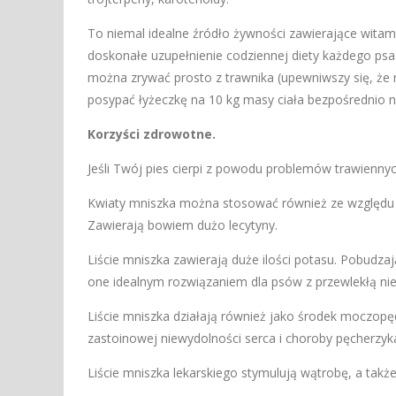
To niemal idealne źródło żywności zawierające witami
doskonałe uzupełnienie codziennej diety każdego psa.
można zrywać prosto z trawnika (upewniwszy się, że n
posypać łyżeczkę na 10 kg masy ciała bezpośrednio n
Korzyści zdrowotne.
Jeśli Twój pies cierpi z powodu problemów trawienn
Kwiaty mniszka można stosować również ze względu n
Zawierają bowiem dużo lecytyny.
Liście mniszka zawierają duże ilości potasu. Pobudza
one idealnym rozwiązaniem dla psów z przewlekłą ni
Liście mniszka działają również jako środek moczopę
zastoinowej niewydolności serca i choroby pęcherzyk
Liście mniszka lekarskiego stymulują wątrobę, a tak