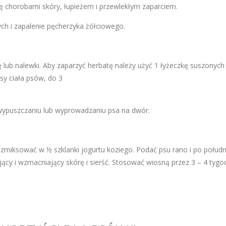
 chorobami skóry, łupieżem i przewlekłym zaparciem.
h i zapalenie pęcherzyka żółciowego.
lub nalewki. Aby zaparzyć herbatę należy użyć 1 łyżeczkę suszonych 
asy ciała psów, do 3
wypuszczaniu lub wyprowadzaniu psa na dwór.
 i zmiksować w ½ szklanki jogurtu koziego. Podać psu rano i po połudn
ący i wzmacniający skórę i sierść. Stosować wiosną przez 3 – 4 tygod