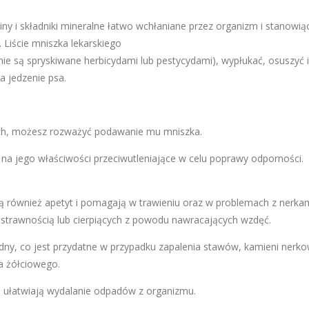
ny i składniki mineralne łatwo wchłaniane przez organizm i stanowią
 Liście mniszka lekarskiego
ie są spryskiwane herbicydami lub pestycydami), wypłukać, osuszyć i
a jedzenie psa.
ych, możesz rozważyć podawanie mu mniszka.
a jego właściwości przeciwutleniające w celu poprawy odporności.
ją również apetyt i pomagają w trawieniu oraz w problemach z nerkam
estrawnością lub cierpiących z powodu nawracających wzdęć.
dny, co jest przydatne w przypadku zapalenia stawów, kamieni nerko
a żółciowego.
że ułatwiają wydalanie odpadów z organizmu.