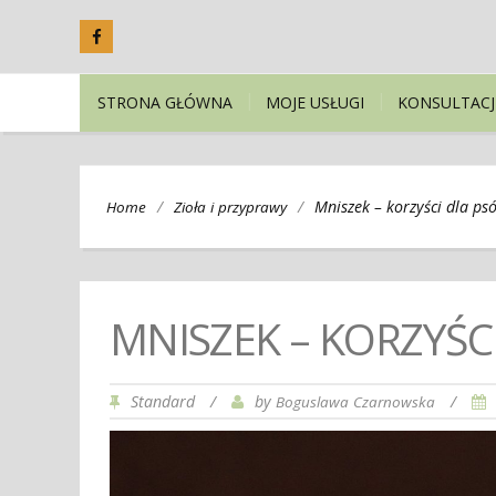
STRONA GŁÓWNA
MOJE USŁUGI
KONSULTACJ
/
/
Mniszek – korzyści dla ps
Home
Zioła i przyprawy
MNISZEK – KORZYŚC
Standard
/
by
/
Boguslawa Czarnowska