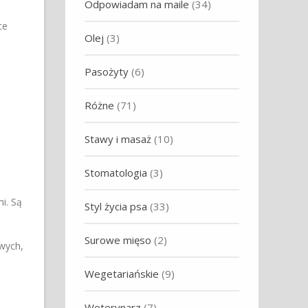
Odpowiadam na maile
(34)
ce
Olej
(3)
Pasożyty
(6)
Różne
(71)
Stawy i masaż
(10)
Stomatologia
(3)
i. Są
Styl życia psa
(33)
Surowe mięso
(2)
wych,
Wegetariańskie
(9)
Weterynarz
(7)