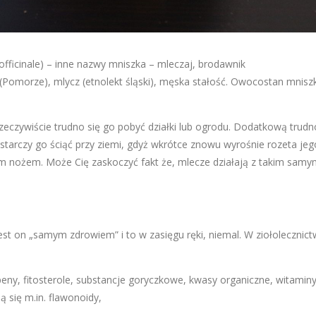
fficinale) – inne nazwy mniszka – mleczaj, brodawnik
 (Pomorze), mlycz (etnolekt śląski), męska stałość. Owocostan mnisz
rzeczywiście trudno się go pobyć działki lub ogrodu. Dodatkową trudn
starczy go ściąć przy ziemi, gdyż wkrótce znowu wyrośnie rozeta jeg
ugim nożem. Może Cię zaskoczyć fakt że, mlecze działają z takim samy
st on „samym zdrowiem” i to w zasięgu ręki, niemal. W ziołolecznict
peny, fitosterole, substancje goryczkowe, kwasy organiczne, witaminy
ą się m.in. flawonoidy,