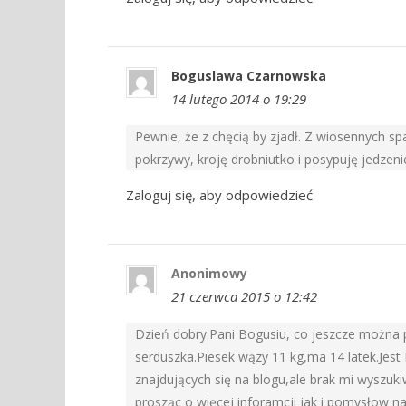
Boguslawa Czarnowska
14 lutego 2014 o 19:29
Pewnie, że z chęcią by zjadł. Z wiosennych s
pokrzywy, kroję drobniutko i posypuję jedzenie 
Zaloguj się, aby odpowiedzieć
Anonimowy
21 czerwca 2015 o 12:42
Dzień dobry.Pani Bogusiu, co jeszcze można p
serduszka.Piesek wązy 11 kg,ma 14 latek.Jest
znajdujących się na blogu,ale brak mi wyszuk
prosząc o więcej inforamcji jak i pomysłow n