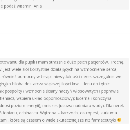
ie podaż witamin. Ania
towaniu dla pupili i mam strasznie dużo psich pacjentów. Trochę,
 Jest wiele ziół korzystnie działających na wzmocnienie serca,
st również pomocny w terapii niewydolności nerek szczególnie we
gko biloba dostarcza większej ilości krwi i tlenu do tętnic
ik pospolity ( wzmocnia ściany naczyń włosowatych i poprawia
tleniacz, wspiera układ odpornościowy); lucerna i koniczyna
dnosi poziom energii); mniszek (usuwa nadmiaru wody). Dla nerek
 łopianu, echinacea. Wątroba – karczoch, ostropest, kurkuma.
ami, które są czasem o wiele skuteczniejsze niż farmaceutyki