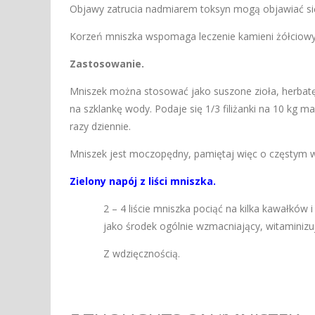
Objawy zatrucia nadmiarem toksyn mogą objawiać się
Korzeń mniszka wspomaga leczenie kamieni żółciowyc
Zastosowanie.
Mniszek można stosować jako suszone zioła, herbatę 
na szklankę wody. Podaje się 1/3 filiżanki na 10 kg m
razy dziennie.
Mniszek jest moczopędny, pamiętaj więc o częstym 
Zielony napój z liści mniszka.
2 – 4 liście mniszka pociąć na kilka kawałków
jako środek ogólnie wzmacniający, witaminizuj
Z wdzięcznością.