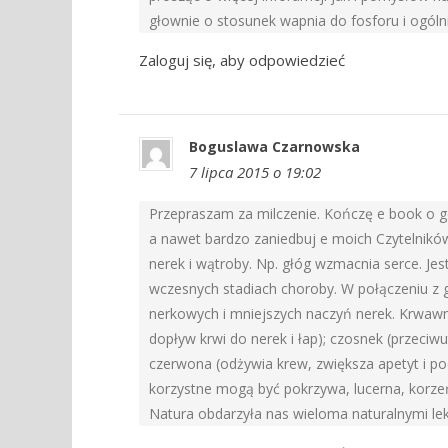
głownie o stosunek wapnia do fosforu i ogóln
Zaloguj się, aby odpowiedzieć
Boguslawa Czarnowska
7 lipca 2015 o 19:02
Przepraszam za milczenie. Kończę e book o go
a nawet bardzo zaniedbuj e moich Czytelników.
nerek i wątroby. Np. głóg wzmacnia serce. Je
wczesnych stadiach choroby. W połączeniu z gin
nerkowych i mniejszych naczyń nerek. Krwawn
dopływ krwi do nerek i łap); czosnek (przeciwu
czerwona (odżywia krew, zwiększa apetyt i po
korzystne mogą być pokrzywa, lucerna, korzeń
Natura obdarzyła nas wieloma naturalnymi lek