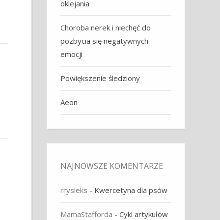
oklejania
Choroba nerek i niechęć do
pozbycia się negatywnych
emocji
Powiększenie śledziony
Aeon
NAJNOWSZE KOMENTARZE
rrysieks
-
Kwercetyna dla psów
MamaStafforda
-
Cykl artykułów