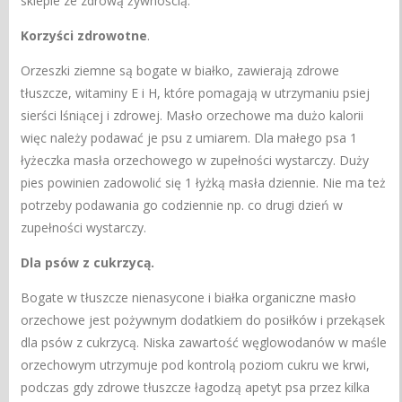
sklepie ze zdrową żywnością.
Korzyści
zdrowotne
.
Orzeszki ziemne są bogate w białko, zawierają zdrowe
tłuszcze, witaminy E i H, które pomagają w utrzymaniu psiej
sierści lśniącej i zdrowej. Masło orzechowe ma dużo kalorii
więc należy podawać je psu z umiarem. Dla małego psa 1
łyżeczka masła orzechowego w zupełności wystarczy. Duży
pies powinien zadowolić się 1 łyżką masła dziennie. Nie ma też
potrzeby podawania go codziennie np. co drugi dzień w
zupełności wystarczy.
Dla psów z cukrzycą.
Bogate w tłuszcze nienasycone i białka organiczne masło
orzechowe jest pożywnym dodatkiem do posiłków i przekąsek
dla psów z cukrzycą. Niska zawartość węglowodanów w maśle
orzechowym utrzymuje pod kontrolą poziom cukru we krwi,
podczas gdy zdrowe tłuszcze łagodzą apetyt psa przez kilka