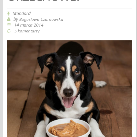
Standard
by
Boguslawa Czarnowska
14 marca 2014
5 komentarzy