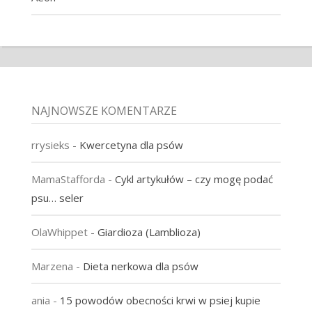
NAJNOWSZE KOMENTARZE
rrysieks
-
Kwercetyna dla psów
MamaStafforda
-
Cykl artykułów – czy mogę podać
psu… seler
OlaWhippet
-
Giardioza (Lamblioza)
Marzena
-
Dieta nerkowa dla psów
ania
-
15 powodów obecności krwi w psiej kupie