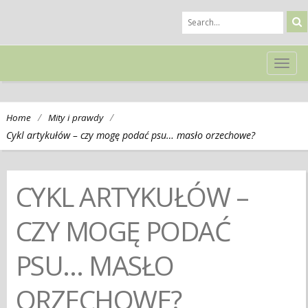
TOG
NAVI
/
/
Home
Mity i prawdy
Cykl artykułów – czy mogę podać psu… masło orzechowe?
CYKL ARTYKUŁÓW –
CZY MOGĘ PODAĆ
PSU… MASŁO
ORZECHOWE?