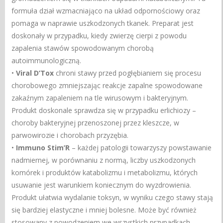
formuła dział wzmacniająco na układ odpornościowy oraz
pomaga w naprawie uszkodzonych tkanek. Preparat jest
doskonały w przypadku, kiedy zwierzę cierpi z powodu
zapalenia stawów spowodowanym chorobą
autoimmunologiczną.
•
Viral D’Tox
chroni stawy przed pogłębianiem się procesu
chorobowego zmniejszając reakcje zapalne spowodowane
zakaźnym zapaleniem na tle wirusowym i bakteryjnym.
Produkt doskonale sprawdza się w przypadku erlichiozy –
choroby bakteryjnej przenoszonej przez kleszcze, w
parwowirozie i chorobach przyzębia.
•
Immuno Stim’R
– każdej patologii towarzyszy powstawanie
nadmiernej, w porównaniu z normą, liczby uszkodzonych
komórek i produktów katabolizmu i metabolizmu, których
usuwanie jest warunkiem koniecznym do wyzdrowienia.
Produkt ułatwia wydalanie toksyn, w wyniku czego stawy stają
się bardziej elastyczne i mniej bolesne. Może być również
stosowany z powodzeniem we wszystkich przypadkach