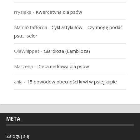
rrysieks
-
Kwercetyna dla psów
MamaStafforda
-
Cykl artykułów – czy mogę podać
psu… seler
OlaWhippet
-
Giardioza (Lamblioza)
Marzena
-
Dieta nerkowa dla psów
ania
-
15 powodów obecności krwi w psiej kupie
META
Zaloguj się