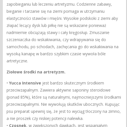
zapobieganiu lub leczeniu artretyzmu. Codzienne zabawy,
bieganie i tarzanie się na ziemi pomaga w utrzymaniu
elastyczności stawów i mięśni. Wysokie podskoki z ziemi aby
złapać lecący dysk lub piłkę nie są wskazane ponieważ
nadmiernie obciążają stawy i cały kręgosłup. Zmuszanie
szczeniaczka do wskakiwania, czy wdrapywania się do
samochodu, po schodach, zachęcania go do wskakiwania na
wysoką kanapę w bardzo szybkim czasie wywoła bóle
artretyczne.
Ziołowe środki na artretyzm.
•
Yucca Intensive
jest bardzo skutecznym środkiem
przeciwzapalnym. Zawiera aktywne saponiny steroidowe
(ponad 85%), które są naturalnymi, najmocniejszymi środkami
przeciwzapalnymi. Nie wywołują skutków ubocznych. Kupując
psu preparat upewnij się, że jest to wyciąg tłoczony na zimno,
a nie proszek czy niskiej potencji nalewka.
•
Czosnek
, w zwiększonych dawkach, jest wspaniałym