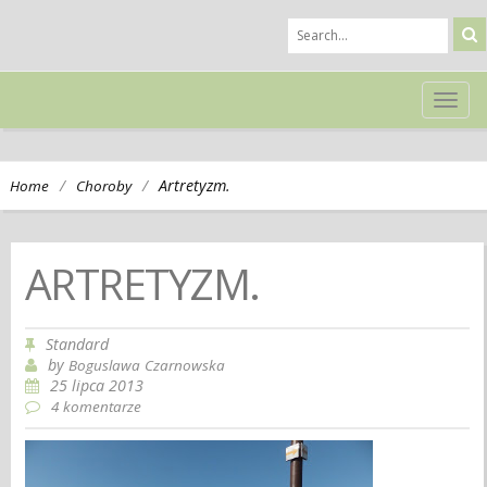
TOG
NAVI
/
/
Artretyzm.
Home
Choroby
ARTRETYZM.
Standard
by
Boguslawa Czarnowska
25 lipca 2013
4 komentarze