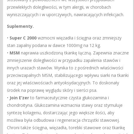
przewlekłych dolegliwości, w tym alergii, w chorobach
wyniszczających i w uporczywych, nawracających infekcjach.
Suplementy.
•
Super C 2000
wzmocni więzadła i ścięgna oraz zmniejszy
stan zapalny podana w dawce 1000mg na 12 kg.
•
MSM
naprawia uszkodzoną tkankę łączną. Zapewnia znaczne
zmniejszenie dolegliwości w przypadku zapalenia stawów i
innych urazach stawów. Wynika to z pośrednich właściwości
przeciwzapalnych MSM, stabilizującego wpływu siarki na tkanki
oraz jej właściwościach antyoksydacyjnych. To doskonały
środek na poprawę wyglądu skóry i sierści psa.
•
Join E’zer
to farmaceutycznie czysta glukozamina i
chondroityna. Glukozamina wzmacnia stawy oraz stymuluje
syntezę kolagenu, dostarczając jego większe ilości, aby
możliwa była odbudowa i regeneracja chrząstki stawowej.
Chroni także ścięgna, więzadła, torebki stawowe oraz tkankę