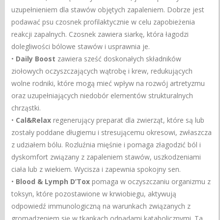
uzupełnieniem dla stawów objętych zapaleniem. Dobrze jest
podawać psu czosnek profilaktycznie w celu zapobieżenia
reakcji zapalnych. Czosnek zawiera siarkę, która łagodzi
dolegliwości bólowe stawów i usprawnia je.
•
Daily Boost
zawiera sześć doskonałych składników
ziołowych oczyszczających wątrobę i krew, redukujących
wolne rodniki, które mogą mieć wpływ na rozwój artretyzmu
oraz uzupełniających niedobór elementów strukturalnych
chrząstki.
•
Cal&Relax
regenerujący preparat dla zwierząt, które są lub
zostały poddane długiemu i stresującemu okresowi, zwłaszcza
z udziałem bólu. Rozluźnia mięśnie i pomaga złagodzić ból i
dyskomfort związany z zapaleniem stawów, uszkodzeniami
ciała lub z wiekiem. Wycisza i zapewnia spokojny sen.
•
Blood & Lymph D’Tox
pomaga w oczyszczaniu organizmu z
toksyn, które pozostawione w krwiobiegu, aktywują
odpowiedź immunologiczną na warunkach związanych z
gromadzeniem się w tkankach odpadami katabolicznymi. Ta