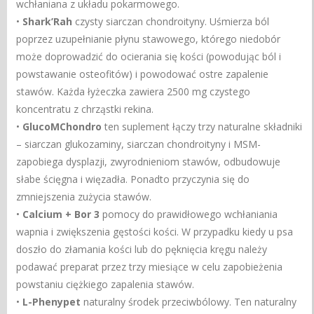
wchłaniana z układu pokarmowego.
•
Shark’Rah
czysty siarczan chondroityny. Uśmierza ból
poprzez uzupełnianie płynu stawowego, którego niedobór
może doprowadzić do ocierania się kości (powodując ból i
powstawanie osteofitów) i powodować ostre zapalenie
stawów. Każda łyżeczka zawiera 2500 mg czystego
koncentratu z chrząstki rekina.
•
GlucoMChondro
ten suplement łączy trzy naturalne składniki
– siarczan glukozaminy, siarczan chondroityny i MSM-
zapobiega dysplazji, zwyrodnieniom stawów, odbudowuje
słabe ścięgna i więzadła. Ponadto przyczynia się do
zmniejszenia zużycia stawów.
•
Calcium + Bor 3
pomocy do prawidłowego wchłaniania
wapnia i zwiększenia gęstości kości. W przypadku kiedy u psa
doszło do złamania kości lub do pęknięcia kręgu należy
podawać preparat przez trzy miesiące w celu zapobieżenia
powstaniu ciężkiego zapalenia stawów.
•
L-Phenypet
naturalny środek przeciwbólowy. Ten naturalny