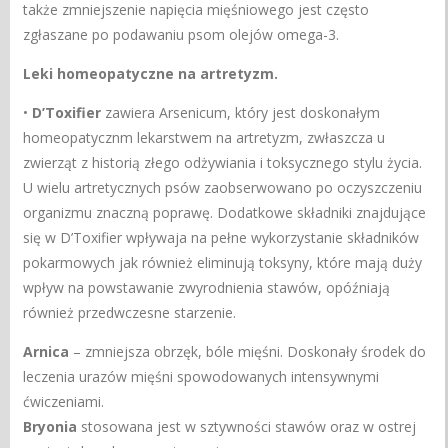
także zmniejszenie napięcia mięśniowego jest często
zgłaszane po podawaniu psom olejów omega-3.
Leki homeopatyczne na artretyzm.
•
D’Toxifier
zawiera Arsenicum, który jest doskonałym
homeopatycznm lekarstwem na artretyzm, zwłaszcza u
zwierząt z historią złego odżywiania i toksycznego stylu życia.
U wielu artretycznych psów zaobserwowano po oczyszczeniu
organizmu znaczną poprawę. Dodatkowe składniki znajdujące
się w D’Toxifier wpływaja na pełne wykorzystanie składników
pokarmowych jak również eliminują toksyny, które mają duży
wpływ na powstawanie zwyrodnienia stawów, opóźniają
również przedwczesne starzenie.
Arnica
– zmniejsza obrzęk, bóle mięśni. Doskonały środek do
leczenia urazów mięśni spowodowanych intensywnymi
ćwiczeniami.
Bryonia
stosowana jest w sztywności stawów oraz w ostrej