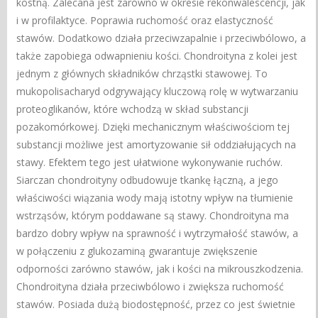
kostną. Zalecana jest zarówno w okresie rekonwalescencji, jak
i w profilaktyce. Poprawia ruchomość oraz elastyczność
stawów. Dodatkowo działa przeciwzapalnie i przeciwbólowo, a
także zapobiega odwapnieniu kości. Chondroityna z kolei jest
jednym z głównych składników chrząstki stawowej. To
mukopolisacharyd odgrywający kluczową rolę w wytwarzaniu
proteoglikanów, które wchodzą w skład substancji
pozakomórkowej. Dzięki mechanicznym właściwościom tej
substancji możliwe jest amortyzowanie sił oddziałujących na
stawy. Efektem tego jest ułatwione wykonywanie ruchów.
Siarczan chondroityny odbudowuje tkankę łączną, a jego
właściwości wiązania wody mają istotny wpływ na tłumienie
wstrząsów, którym poddawane są stawy. Chondroityna ma
bardzo dobry wpływ na sprawność i wytrzymałość stawów, a
w połączeniu z glukozaminą gwarantuje zwiększenie
odporności zarówno stawów, jak i kości na mikrouszkodzenia.
Chondroityna działa przeciwbólowo i zwiększa ruchomość
stawów. Posiada dużą biodostępność, przez co jest świetnie