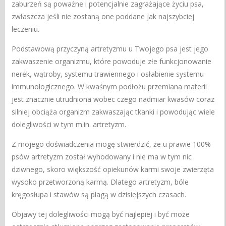
zaburzeń są poważne i potencjalnie zagrażające życiu psa,
zwłaszcza jeśli nie zostaną one poddane jak najszybciej
leczeniu.
Podstawową przyczyną artretyzmu u Twojego psa jest jego
zakwaszenie organizmu, które powoduje złe funkcjonowanie
nerek, wątroby, systemu trawiennego i osłabienie systemu
immunologicznego. W kwaśnym podłożu przemiana materii
jest znacznie utrudniona wobec czego nadmiar kwasów coraz
silniej obciąża organizm zakwaszając tkanki i powodując wiele
dolegliwości w tym m.in. artretyzm.
Z mojego doświadczenia mogę stwierdzić, że u prawie 100%
psów artretyzm został wyhodowany i nie ma w tym nic
dziwnego, skoro większość opiekunów karmi swoje zwierzęta
wysoko przetworzoną karmą. Dlatego artretyzm, bóle
kręgosłupa i stawów są plagą w dzisiejszych czasach.
Objawy tej dolegliwości mogą być najlepiej i być może