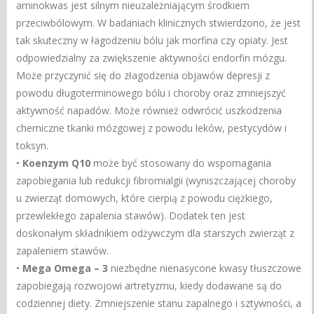
aminokwas jest silnym nieuzależniającym środkiem
przeciwbólowym. W badaniach klinicznych stwierdzono, że jest
tak skuteczny w łagodzeniu bólu jak morfina czy opiaty. Jest
odpowiedzialny za zwiększenie aktywności endorfin mózgu.
Może przyczynić się do złagodzenia objawów depresji z
powodu długoterminowego bólu i choroby oraz zmniejszyć
aktywność napadów. Może również odwrócić uszkodzenia
chemiczne tkanki mózgowej z powodu leków, pestycydów i
toksyn.
•
Koenzym Q10
może być stosowany do wspomagania
zapobiegania lub redukcji fibromialgii (wyniszczającej choroby
u zwierząt domowych, które cierpią z powodu ciężkiego,
przewlekłego zapalenia stawów). Dodatek ten jest
doskonałym składnikiem odżywczym dla starszych zwierząt z
zapaleniem stawów.
•
Mega Omega – 3
niezbędne nienasycone kwasy tłuszczowe
zapobiegają rozwojowi artretyzmu, kiedy dodawane są do
codziennej diety. Zmniejszenie stanu zapalnego i sztywności, a