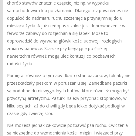
chorób stawów znacznie częściej niż np. w wypadku
samochodowym lub po złamaniu. Dlatego tez powinieneś nie
dopuścić do nadmiaru ruchu szczenięcia przynajmniej do 6
miesiąca życia. A już niedopuszczalne jest doprowadzenie w
ferworze zabawy do rozjechania się łapek. Może to
doprowadzić do wyrwana główki kości udowej i rozległych
zmian w panewce. Starsze psy biegające po śliskiej
nawierzchni również mogą ulec kontuzji co pozbawi ich
radości życia.
Pamiętaj również o tym aby dbać o stan pazurków, tak aby nie
przeszkadzały pieskom w poruszaniu się. Zaniedbane pazurki
są podobne do niewygodnych butów, które również mogą być
przyczyną artretyzmu. Pazurki należy przycinać stopniowo, w
kilku sesjach, aż do chwili gdy będą lekko dotykać podłogi w
czasie gdy zwierzę stoi.
Nie możesz jednak całkowicie pozbawić psa ruchu. Ćwiczenia
są niezbędne do wzmocnienia kości, mięśni i więzadeł przy