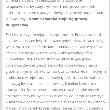
zmienia się działanie niepożądane na wskazanie
terapeutyczne, by zwiększyć zyski i móc przepisywać lek
dzieciom i osobom starszym. Nowy hit rynkowy ma zapewnić
olbrzymi zbyt,
a sama choroba staje się sprawą
drugorzędną
.
Eli Lilly stworzyła kolejny niebezpieczny lek. Początkowo leki
przeciwdepresyjne były stosowane jedynie w szpitalach. Mały
rynek zbytu posunął firmę farmaceutyczną do wykorzystania
efektu ubocznego – utratę wagi – jako pożądany efekt
fluoksetyny. Otyli zawsze stanowili interesującą grupę
docelową. Zawsze znajdą się osoby, które uważają się za
grube, a innym można to wmówić za pomocą reklam. Jedynym
problemem w rejestracji fluoksetyny jako środka do walki z
nadwagą był brak udokumentowanych badań klinicznych.
Dlatego Eli Lilly postanowiła zarejestrować lek jako środek
przeciwdepresyjny, by po dopuszczeniu do obrotu rozszerzyć
wskazania o dodatkowe schorzenia. W taki sposób stworzono
Prozac, który paradoksalnie odbijał się na zdrowiu pacjentów