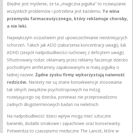
Błędne jest myślenie, że ta „magiczna pigułka” to rozwiązanie
wszystkich problemów i potrzebna jest każdemu.
To wina
przemysłu farmaceutycznego, który reklamuje choroby,
a nie leki.
Największym oszustwem jest upowszechnianie nieistniejących
schorzeń. Takich jak ADD (zaburzenia koncentracji uwagi), lub
ADHD (zespół nadpobudliwości ruchowej z deficytem uwagi).
Sfrustrowany rodzic okłamany przez reklamy faszeruje dziecko
pochodnymi amfetaminy zapakowanymi w małą pigułkę o
ładnej nazwie.
Żądne zysku firmy wykorzystują naiwność
rodziców.
Niestety nie są znane konsekwencje stosowania
tak silnych związków psychotropowych na mózg
rozwijającego się dziecka, ponieważ nie przeprowadzono
żadnych długoterminowych badań na nieletnich.
Na nadpobudliwość dzieci wpływ mogą mieć sztuczne
barwniki, dodatki smakowe i zapachowe oraz konserwanty.
Potwierdza to czasopismo medyczne The Lancet, które w