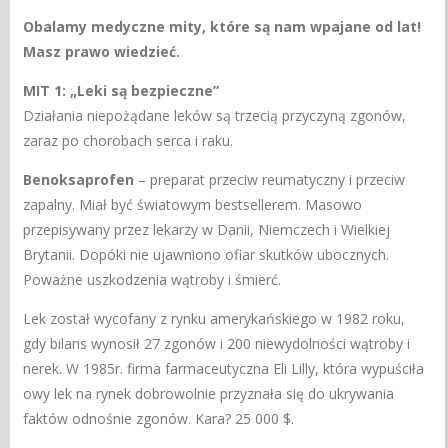
Obalamy medyczne mity, które są nam wpajane od lat!
Masz prawo wiedzieć.
MIT 1: „Leki są bezpieczne”
Działania niepożądane leków są trzecią przyczyną zgonów,
zaraz po chorobach serca i raku.
Benoksaprofen
– preparat przeciw reumatyczny i przeciw
zapalny. Miał być światowym bestsellerem. Masowo
przepisywany przez lekarzy w Danii, Niemczech i Wielkiej
Brytanii. Dopóki nie ujawniono ofiar skutków ubocznych.
Poważne uszkodzenia wątroby i śmierć.
Lek został wycofany z rynku amerykańskiego w 1982 roku,
gdy bilans wynosił 27 zgonów i 200 niewydolności wątroby i
nerek. W 1985r. firma farmaceutyczna Eli Lilly, która wypuściła
owy lek na rynek dobrowolnie przyznała się do ukrywania
faktów odnośnie zgonów. Kara? 25 000 $.