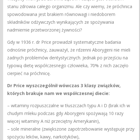
stanu zdrowia całego organizmu. Ale czy wiemy, że próchnica
spowodowana jest brakiem równowagi i niedoborem
składników odżywczych wynikających ze spożywania
nadmiernie przetworzonej żywności?
Gdy w 1936 r. dr Price prowadził systematyczne badania
odnośnie próchnicy, zauważył, że rdzenni Aborygeni nie mieli
żadnych problemów dentystycznych. Jednak po przejściu na
typową dietę współczesnego człowieka, 70% z nich zaczęło
cierpieć na próchnicę.
Dr Price wyszczególnił wówczas 3 klasy związków,
których brakuje nam we współczesnej diecie:
– witaminy rozpuszczalne w tłuszczach typu A i D (brak ich w
chudym mleku podczas gdy Aborygeni spożywają 10 razy
więcej witaminy A niż przeciętny Amerykanin),
– sole mineralne (zwiększone zapotrzebowanie występuje przy
spożyciu leków, kawy, narkotyków),