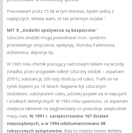
Pracowałam przez 15 lat w tym biznesie, byłam jedną z
najlepszych. Mówię wam, że ten przemysł oszalał.”
MIT 9: „Dodatki spożywcze są bezpieczne
”
Sztuczne słodziki mogą powodować m.in.: syndrom
przewlekłego zmęczenia, epilepsję, chorobę Parkinsona,
Alzheimera, depresje itp.
W 1965 roku chemik pracujący nad nowym lekiem na wrzody
żołądka, przez przypadek odkrył sztuczny słodzik – aspartam
(E951), substancję 200 razy słodszą od cukru. Trafił on na
rynek dopiero po 16 latach. Najpierw był sztucznym
słodzikiem, substytutem cukru, później pojawił się w napojach
i środkach dietetycznych. W 1983 roku ujawniono, że aspartam
zwiększa łaknienie na węglowodany co powoduje zwiększenie
masy ciała.
W 1991 r. zarejestrowano 167 działań
niepożądanych, a w 1994 udokumentowano 88
toksycznych symptomów.
Były to między innymi defekty