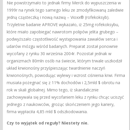
Nie powstrzymało to jednak firmy Merck do wypuszczenia w
1999r na rynek tego samego leku ze zmodyfikowaną zaledwie
jedną cząsteczką i nową nazwą – Vioxx® (rofekoksyb).
Trzyletnie badanie APROVE wykazało, iż 25mg rofekoksybu,
które miało zapobiegać nawrotom polipów jelita grubego –
podwyższało częstotliwość występowania zawałów serca i
udarów mózgu wśród badanych. Preparat został ponownie
wycofany z rynku 30 września 2004r. Pozostał jednak w
organizmach 80mln osób na świecie, którym trwale uszkodził
układ krwionośny przyśpieszając twardnienie naczyń
krwionośnych, powodując wylewy i wzrost ciśnienia krwi. Firma
musiała pożegnać się z 11% dochodów i 2,5mld $ obrotu na
rok w skali globalnej. Mimo tego, iż skandalicznie
zachowywała się przed wycofaniem leku z rynku chcąc uciszyć
jednego z naukowców, grożąc skończeniem jego kariery,
firma wypłaciła 4,85 mld $ odszkodowania.
Czy to wyjątek od reguły? Niestety nie.