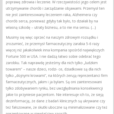
poprawę zdrowia i leczenie. W rzeczywistości jego celem jest
utrzymywanie chorób i zarządzanie objawami. Przemysł ten
nie jest zainteresowany leczeniem raka, Alzheimera czy
chorób serca, ponieważ gdyby tak było, to działali by na
własną szkodę – utraty biznesu, a to nie ma sensu. (…)
Musimy się więc oprzeć na naszym zdrowym rozsądku i
zrozumieć, że przemysł farmaceutyczny zarabia 5-6 razy
więcej niż jakakolwiek inna kompania spośród największych
Fortune 500 w USA. I nie dadzą łatwo sobie odebrać tego
zarobku. Tak naprawdę jesteśmy dla nich tylko „ludzkim
towarem” – nasze dzieci, rodzi- ce, dziadkowie są dla nich
tylko „dojnymi krowami”, na których żerują reprezentanci firm
farmaceutycznych, jakim i ja byłam. Są oni zainteresowani
tylko zdobywaniem rynku, bez uwzględniania konsekwencji
jakie to przyniesie pacjentom. Nie interesuje ich to, że sieją
dezinformację, że dane z badań klinicznych są ukrywane czy
też fałszowane, że skutki uboczne są minimalizowane czy też
prezentowane w niewłaściwy sposób.