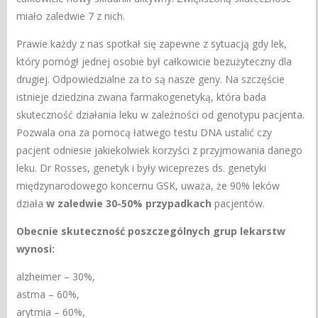
miało zaledwie 7 z nich.
Prawie każdy z nas spotkał się zapewne z sytuacją gdy lek,
który pomógł jednej osobie był całkowicie bezużyteczny dla
drugiej. Odpowiedzialne za to są nasze geny. Na szczęście
istnieje dziedzina zwana farmakogenetyką, która bada
skuteczność działania leku w zależności od genotypu pacjenta.
Pozwala ona za pomocą łatwego testu DNA ustalić czy
pacjent odniesie jakiekolwiek korzyści z przyjmowania danego
leku. Dr Rosses, genetyk i były wiceprezes ds. genetyki
międzynarodowego koncernu GSK, uważa, że 90% leków
działa
w zaledwie 30-50% przypadkach
pacjentów.
Obecnie skuteczność poszczególnych grup lekarstw
wynosi:
alzheimer – 30%,
astma – 60%,
arytmia – 60%,