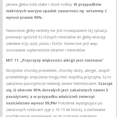
Jałowa gleba rodzi słabe i chore rośliny.
W przypadków
niektórych warzyw spadek zawartości np. witaminy C
wynosi prawie 90%.
Nawożenie gleby niestety nie jest rozwiązaniem tej sytuacji,
ponieważ spośród 52 różnych minerałów do gleby wracają
zaledwie trzy: azot, potas i fosfor. Konieczne jest więc
stosowanie suplementów witamin i minerałów.
MIT 11: „Przyczyny większości alergii jest nieznana”
Wszystkie choroby przewlekłe, choroby skóry, alergie, zespół
przewlekłego zmęczenia mogą mieć wspólną przyczynę. Są to
zakażenia pasożytnicze niekiedy zwane helmintozami.
Szacuje
się, iż obecnie 95% dorosłych jest zakażonych nawet 5
pasożytami, a w przypadku właścicieli zwierząt
nosicielstwo wynosi 99,9%!
Pokolenie występujące po
zakażonych rodzicach żyje o 10-15 lat krócej, a zachwianie
psychiki może występować aż do trzeciego pokolenia.