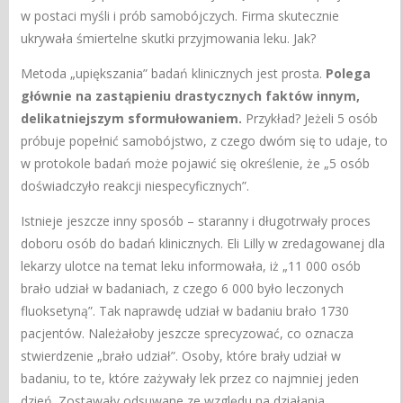
w postaci myśli i prób samobójczych. Firma skutecznie
ukrywała śmiertelne skutki przyjmowania leku. Jak?
Metoda „upiększania” badań klinicznych jest prosta.
Polega
głównie na zastąpieniu drastycznych faktów innym,
delikatniejszym sformułowaniem.
Przykład? Jeżeli 5 osób
próbuje popełnić samobójstwo, z czego dwóm się to udaje, to
w protokole badań może pojawić się określenie, że „5 osób
doświadczyło reakcji niespecyficznych”.
Istnieje jeszcze inny sposób – staranny i długotrwały proces
doboru osób do badań klinicznych. Eli Lilly w zredagowanej dla
lekarzy ulotce na temat leku informowała, iż „11 000 osób
brało udział w badaniach, z czego 6 000 było leczonych
fluoksetyną”. Tak naprawdę udział w badaniu brało 1730
pacjentów. Należałoby jeszcze sprecyzować, co oznacza
stwierdzenie „brało udział”. Osoby, które brały udział w
badaniu, to te, które zażywały lek przez co najmniej jeden
dzień. Zostawały odsuwane ze względu na działania