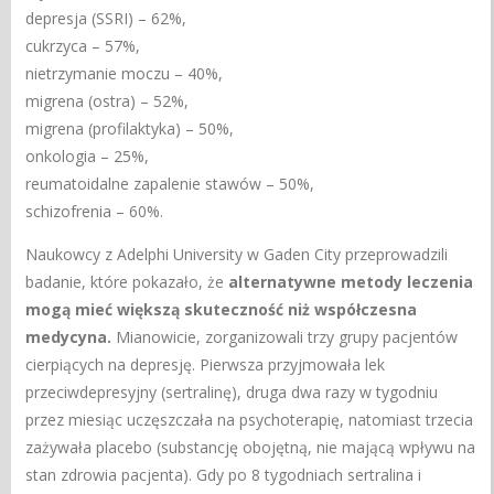
depresja (SSRI) – 62%,
cukrzyca – 57%,
nietrzymanie moczu – 40%,
migrena (ostra) – 52%,
migrena (profilaktyka) – 50%,
onkologia – 25%,
reumatoidalne zapalenie stawów – 50%,
schizofrenia – 60%.
Naukowcy z Adelphi University w Gaden City przeprowadzili
badanie, które pokazało, że
alternatywne metody leczenia
mogą mieć większą skuteczność niż współczesna
medycyna.
Mianowicie, zorganizowali trzy grupy pacjentów
cierpiących na depresję. Pierwsza przyjmowała lek
przeciwdepresyjny (sertralinę), druga dwa razy w tygodniu
przez miesiąc uczęszczała na psychoterapię, natomiast trzecia
zażywała placebo (substancję obojętną, nie mającą wpływu na
stan zdrowia pacjenta). Gdy po 8 tygodniach sertralina i