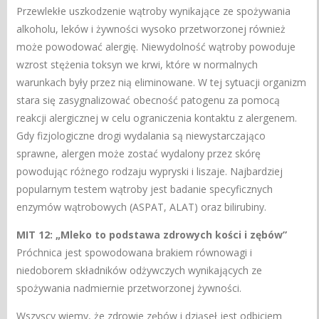
Przewlekłe uszkodzenie wątroby wynikające ze spożywania
alkoholu, leków i żywności wysoko przetworzonej również
może powodować alergię. Niewydolność wątroby powoduje
wzrost stężenia toksyn we krwi, które w normalnych
warunkach były przez nią eliminowane. W tej sytuacji organizm
stara się zasygnalizować obecność patogenu za pomocą
reakcji alergicznej w celu ograniczenia kontaktu z alergenem.
Gdy fizjologiczne drogi wydalania są niewystarczająco
sprawne, alergen może zostać wydalony przez skórę
powodując różnego rodzaju wypryski i liszaje. Najbardziej
popularnym testem wątroby jest badanie specyficznych
enzymów wątrobowych (ASPAT, ALAT) oraz bilirubiny.
MIT 12: „Mleko to podstawa zdrowych kości i zębów”
Próchnica jest spowodowana brakiem równowagi i
niedoborem składników odżywczych wynikających ze
spożywania nadmiernie przetworzonej żywności.
Wszyscy wiemy, że zdrowie zębów i dziąseł jest odbiciem