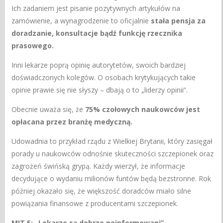
Ich zadaniem jest pisanie pozytywnych artykułów na
zamówienie, a wynagrodzenie to oficjalnie
stała pensja za
doradzanie, konsultacje bądź funkcję rzecznika
prasowego.
Inni lekarze poprą opinię autorytetów, swoich bardziej
doświadczonych kolegów. O osobach krytykujących takie
opinie prawie się nie słyszy – dbają o to „liderzy opinii”.
Obecnie uważa się, że
75% czołowych naukowców jest
opłacana przez branżę medyczną.
Udowadnia to przykład rządu z Wielkiej Brytanii, który zasięgał
porady u naukowców odnośnie skuteczności szczepionek oraz
zagrożeń świńską grypą. Każdy wierzył, że informacje
decydujące o wydaniu milionów funtów będą bezstronne. Rok
później okazało się, że większość doradców miało silne
powiązania finansowe z producentami szczepionek.
MIT 5: „Lekarze są dobrze poinformowani”