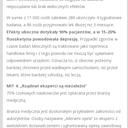
niepożądane lub brak widocznych efektów.
W sumie z 11 000 osób zaledwie 286 ukończyło 4 tygodniowe
badania, a 86 osób przyjmowało lek dłużej niż 3 miesiące.
Efekty uboczne dotykały 90% pacjentów, a w 15-20%
fluosketyna powodowała depresję.
Przypadki zgonów w
czasie badań klinicznych są traktowane jako tajemnica
handlowa firmy i z tego powodu nie muszą być ujawniane
odpowiednim urzędom. Oznacza to, iż obecnie jesteśmy
bardziej chronieni przed wadliwymi samochodami, niż przed
lekami, które bardziej szkodzą, niż leczą.
MIT 4: „Rządowi eksperci są niezależni”
75% czołowych naukowców jest opłacana przez branżę
medyczną.
Branża medyczna jest doskonałym przykładem zależności od
autorytetów. Osoby nazywane „liderami opinii” to eksperci z
wieloletnim doświadczeniem i ugruntowaną opinią zawodową.