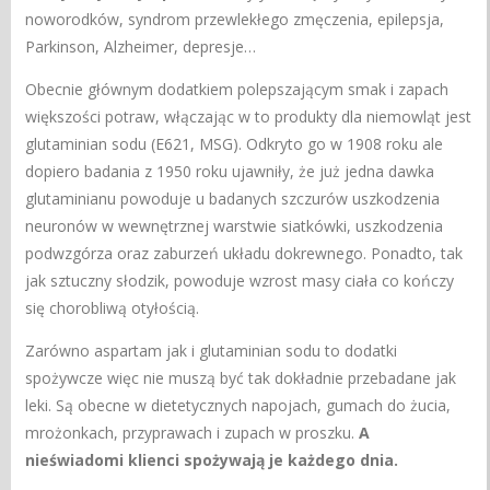
noworodków, syndrom przewlekłego zmęczenia, epilepsja,
Parkinson, Alzheimer, depresje…
Obecnie głównym dodatkiem polepszającym smak i zapach
większości potraw, włączając w to produkty dla niemowląt jest
glutaminian sodu (E621, MSG). Odkryto go w 1908 roku ale
dopiero badania z 1950 roku ujawniły, że już jedna dawka
glutaminianu powoduje u badanych szczurów uszkodzenia
neuronów w wewnętrznej warstwie siatkówki, uszkodzenia
podwzgórza oraz zaburzeń układu dokrewnego. Ponadto, tak
jak sztuczny słodzik, powoduje wzrost masy ciała co kończy
się chorobliwą otyłością.
Zarówno aspartam jak i glutaminian sodu to dodatki
spożywcze więc nie muszą być tak dokładnie przebadane jak
leki. Są obecne w dietetycznych napojach, gumach do żucia,
mrożonkach, przyprawach i zupach w proszku.
A
nieświadomi klienci spożywają je każdego dnia.