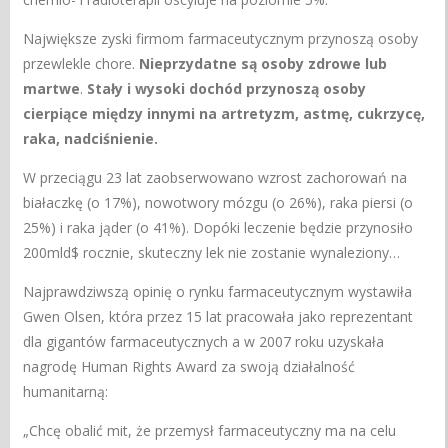
Największe zyski firmom farmaceutycznym przynoszą osoby
przewlekle chore.
Nieprzydatne są osoby zdrowe lub
martwe
.
Stały i wysoki dochód przynoszą osoby
cierpiące między innymi na artretyzm, astmę, cukrzycę,
raka, nadciśnienie.
W przeciągu 23 lat zaobserwowano wzrost zachorowań na
białaczkę (o 17%), nowotwory mózgu (o 26%), raka piersi (o
25%) i raka jąder (o 41%). Dopóki leczenie będzie przynosiło
200mld$ rocznie, skuteczny lek nie zostanie wynaleziony…
Najprawdziwszą opinię o rynku farmaceutycznym wystawiła
Gwen Olsen, która przez 15 lat pracowała jako reprezentant
dla gigantów farmaceutycznych a w 2007 roku uzyskała
nagrodę Human Rights Award za swoją działalność
humanitarną:
„Chcę obalić mit, że przemysł farmaceutyczny ma na celu