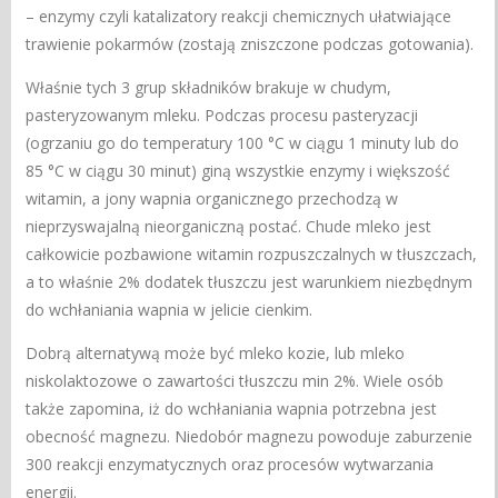
– enzymy czyli katalizatory reakcji chemicznych ułatwiające
trawienie pokarmów (zostają zniszczone podczas gotowania).
Właśnie tych 3 grup składników brakuje w chudym,
pasteryzowanym mleku. Podczas procesu pasteryzacji
(ogrzaniu go do temperatury 100 °C w ciągu 1 minuty lub do
85 °C w ciągu 30 minut) giną wszystkie enzymy i większość
witamin, a jony wapnia organicznego przechodzą w
nieprzyswajalną nieorganiczną postać. Chude mleko jest
całkowicie pozbawione witamin rozpuszczalnych w tłuszczach,
a to właśnie 2% dodatek tłuszczu jest warunkiem niezbędnym
do wchłaniania wapnia w jelicie cienkim.
Dobrą alternatywą może być mleko kozie, lub mleko
niskolaktozowe o zawartości tłuszczu min 2%. Wiele osób
także zapomina, iż do wchłaniania wapnia potrzebna jest
obecność magnezu. Niedobór magnezu powoduje zaburzenie
300 reakcji enzymatycznych oraz procesów wytwarzania
energii.