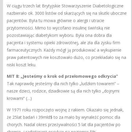
W ciągu trzech lat Brytyjskie Stowarzyszenie Diabetologiczne
nazbierało ok. 3000 listów od skarżących się na skutki uboczne
pacjentów. Była tu mowa głównie o alergii i utracie
przytomności. Mimo to wycofano insulinę świńską nie
pozostawiając diabetykom wyboru. Była ona dobra dla
pacjenta i systemu opieki zdrowotnej, ale zła dla zysku firm
farmaceutycznych. Każdy mógł ją produkować a wykupienie
praw patentowych nie kosztowało dużo, co przekładało się na
niski koszt leku.
MIT 8: „Jesteśmy o krok od przełomowego odkrycia”
Tak naprawdę jesteśmy dla nich tylko „ludzkim towarem” –
nasze dzieci, rodzice, dziadkowie są dla nich tylko „dojnymi
krowami” (…)
W 1971 roku rozpoczęto wojnę z rakiem. Okazało się jednak,
że 25lat badań i 39mld$ to za mało by wynaleźć pomoc dla
chorych. Nadal okres przeżywalności 5 lat dla pacjentów po
chemio- i radioterapii oscyluje na poziomie 5%.