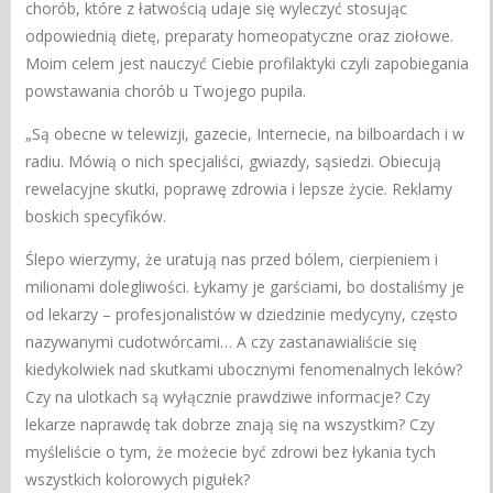
chorób, które z łatwością udaje się wyleczyć stosując
odpowiednią dietę, preparaty homeopatyczne oraz ziołowe.
Moim celem jest nauczyć Ciebie profilaktyki czyli zapobiegania
powstawania chorób u Twojego pupila.
„Są obecne w telewizji, gazecie, Internecie, na bilboardach i w
radiu. Mówią o nich specjaliści, gwiazdy, sąsiedzi. Obiecują
rewelacyjne skutki, poprawę zdrowia i lepsze życie. Reklamy
boskich specyfików.
Ślepo wierzymy, że uratują nas przed bólem, cierpieniem i
milionami dolegliwości. Łykamy je garściami, bo dostaliśmy je
od lekarzy – profesjonalistów w dziedzinie medycyny, często
nazywanymi cudotwórcami… A czy zastanawialiście się
kiedykolwiek nad skutkami ubocznymi fenomenalnych leków?
Czy na ulotkach są wyłącznie prawdziwe informacje? Czy
lekarze naprawdę tak dobrze znają się na wszystkim? Czy
myśleliście o tym, że możecie być zdrowi bez łykania tych
wszystkich kolorowych pigułek?