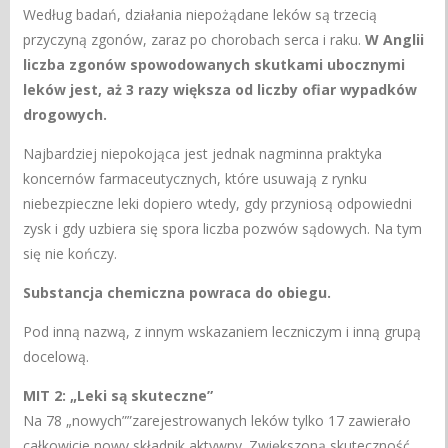
Według badań, działania niepożądane leków są trzecią
przyczyną zgonów, zaraz po chorobach serca i raku.
W Anglii
liczba zgonów spowodowanych skutkami ubocznymi
leków jest, aż 3 razy większa od liczby ofiar wypadków
drogowych.
Najbardziej niepokojąca jest jednak nagminna praktyka
koncernów farmaceutycznych, które usuwają z rynku
niebezpieczne leki dopiero wtedy, gdy przyniosą odpowiedni
zysk i gdy uzbiera się spora liczba pozwów sądowych. Na tym
się nie kończy.
Substancja chemiczna powraca do obiegu.
Pod inną nazwą, z innym wskazaniem leczniczym i inną grupą
docelową.
MIT 2: „Leki są skuteczne”
Na 78 „nowych””zarejestrowanych leków tylko 17 zawierało
całkowicie nowy składnik aktywny. Zwiększoną skuteczność