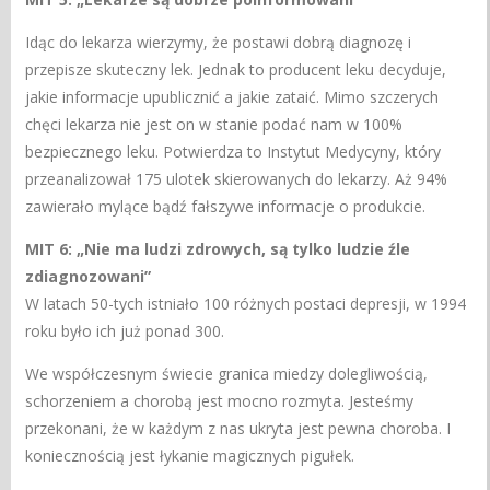
Idąc do lekarza wierzymy, że postawi dobrą diagnozę i
przepisze skuteczny lek. Jednak to producent leku decyduje,
jakie informacje upublicznić a jakie zataić. Mimo szczerych
chęci lekarza nie jest on w stanie podać nam w 100%
bezpiecznego leku. Potwierdza to Instytut Medycyny, który
przeanalizował 175 ulotek skierowanych do lekarzy. Aż 94%
zawierało mylące bądź fałszywe informacje o produkcie.
MIT 6: „Nie ma ludzi zdrowych, są tylko ludzie źle
zdiagnozowani”
W latach 50-tych istniało 100 różnych postaci depresji, w 1994
roku było ich już ponad 300.
We współczesnym świecie granica miedzy dolegliwością,
schorzeniem a chorobą jest mocno rozmyta. Jesteśmy
przekonani, że w każdym z nas ukryta jest pewna choroba. I
koniecznością jest łykanie magicznych pigułek.