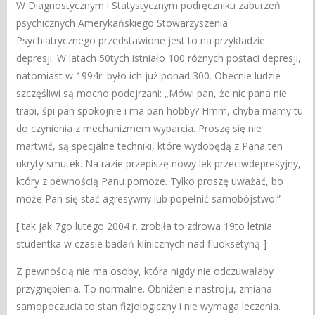
W Diagnostycznym i Statystycznym podręczniku zaburzeń
psychicznych Amerykańskiego Stowarzyszenia
Psychiatrycznego przedstawione jest to na przykładzie
depresji. W latach 50tych istniało 100 różnych postaci depresji,
natomiast w 1994r. było ich już ponad 300. Obecnie ludzie
szczęśliwi są mocno podejrzani: „Mówi pan, że nic pana nie
trapi, śpi pan spokojnie i ma pan hobby? Hmm, chyba mamy tu
do czynienia z mechanizmem wyparcia. Proszę się nie
martwić, są specjalne techniki, które wydobędą z Pana ten
ukryty smutek. Na razie przepiszę nowy lek przeciwdepresyjny,
który z pewnością Panu pomoże. Tylko proszę uważać, bo
może Pan się stać agresywny lub popełnić samobójstwo.”
[ tak jak 7go lutego 2004 r. zrobiła to zdrowa 19to letnia
studentka w czasie badań klinicznych nad fluoksetyną ]
Z pewnością nie ma osoby, która nigdy nie odczuwałaby
przygnębienia. To normalne. Obniżenie nastroju, zmiana
samopoczucia to stan fizjologiczny i nie wymaga leczenia.