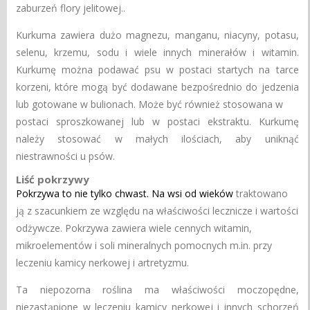
zaburzeń flory jelitowej..
Kurkuma zawiera dużo magnezu, manganu, niacyny, potasu,
selenu, krzemu, sodu i wiele innych minerałów i witamin.
Kurkumę można podawać psu w postaci startych na tarce
korzeni, które mogą być dodawane bezpośrednio do jedzenia
lub gotowane w bulionach. Może być również stosowana w
postaci sproszkowanej lub w postaci ekstraktu. Kurkumę
należy stosować w małych ilościach, aby uniknąć
niestrawności u psów.
Liść pokrzywy
Pokrzywa to nie tylko chwast. Na wsi od wieków
traktowano
ją z szacunkiem ze względu na właściwości lecznicze i wartości
odżywcze. Pokrzywa zawiera wiele cennych witamin,
mikroelementów i soli mineralnych pomocnych m.in. przy
leczeniu kamicy nerkowej i artretyzmu.
Ta niepozorna roślina ma właściwości moczopędne,
niezastąpione w leczeniu kamicy nerkowej i innych schorzeń