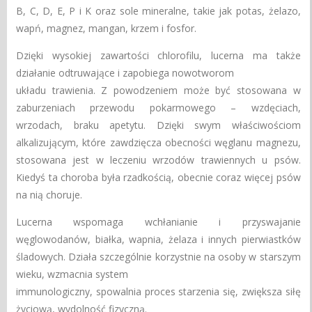
B, C, D, E, P i K oraz sole mineralne, takie jak potas, żelazo,
wapń, magnez, mangan, krzem i fosfor.
Dzięki wysokiej zawartości chlorofilu, lucerna ma także
działanie odtruwające i zapobiega nowotworom
układu trawienia. Z powodzeniem może być stosowana w
zaburzeniach przewodu pokarmowego – wzdęciach,
wrzodach, braku apetytu. Dzięki swym właściwościom
alkalizującym, które zawdzięcza obecności węglanu magnezu,
stosowana jest w leczeniu wrzodów trawiennych u psów.
Kiedyś ta choroba była rzadkością, obecnie coraz więcej psów
na nią choruje.
Lucerna wspomaga wchłanianie i przyswajanie
węglowodanów, białka, wapnia, żelaza i innych pierwiastków
śladowych. Działa szczególnie korzystnie na osoby w starszym
wieku, wzmacnia system
immunologiczny, spowalnia proces starzenia się, zwiększa siłę
życiową, wydolność fizyczną.