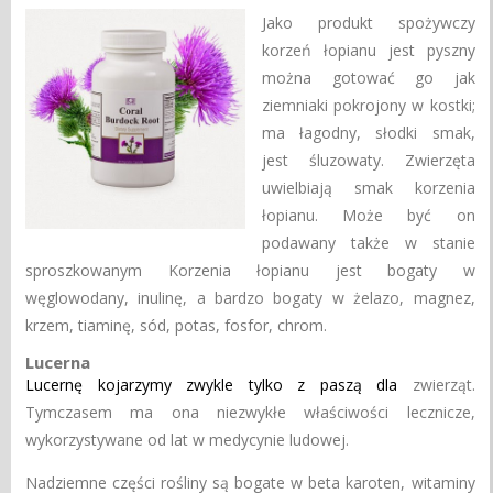
Jako produkt spożywczy
korzeń łopianu jest pyszny
można gotować go jak
ziemniaki pokrojony w kostki;
ma łagodny, słodki smak,
jest śluzowaty. Zwierzęta
uwielbiają smak korzenia
łopianu. Może być on
podawany także w stanie
sproszkowanym Korzenia łopianu jest bogaty w
węglowodany, inulinę, a bardzo bogaty w żelazo, magnez,
krzem, tiaminę, sód, potas, fosfor, chrom.
Lucerna
Lucernę kojarzymy zwykle tylko z paszą dla
zwierząt.
Tymczasem ma ona niezwykłe właściwości lecznicze,
wykorzystywane od lat w medycynie ludowej.
Nadziemne części rośliny są bogate w beta karoten, witaminy