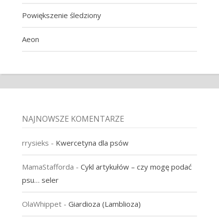
Powiększenie śledziony
Aeon
NAJNOWSZE KOMENTARZE
rrysieks
-
Kwercetyna dla psów
MamaStafforda
-
Cykl artykułów – czy mogę podać
psu… seler
OlaWhippet
-
Giardioza (Lamblioza)