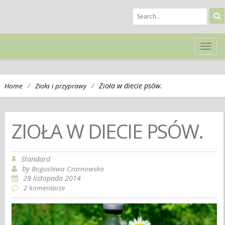
TOG
NAVI
/
/
Zioła w diecie psów.
Home
Zioła i przyprawy
ZIOŁA W DIECIE PSÓW.
Standard
by
Boguslawa Czarnowska
29 listopada 2014
2 komentarze