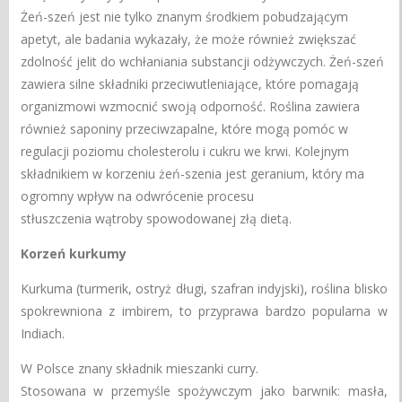
Żeń-szeń jest nie tylko znanym środkiem pobudzającym
apetyt, ale badania wykazały, że może również zwiększać
zdolność jelit do wchłaniania substancji odżywczych. Żeń-szeń
zawiera silne składniki przeciwutleniające, które pomagają
organizmowi wzmocnić swoją odporność. Roślina zawiera
również saponiny przeciwzapalne, które mogą pomóc w
regulacji poziomu cholesterolu i cukru we krwi. Kolejnym
składnikiem w korzeniu żeń-szenia jest geranium, który ma
ogromny wpływ na odwrócenie procesu
stłuszczenia wątroby spowodowanej złą dietą.
Korzeń kurkumy
Kurkuma (turmerik, ostryż długi, szafran indyjski), roślina blisko
spokrewniona z imbirem, to przyprawa bardzo popularna w
Indiach.
W Polsce znany składnik mieszanki curry.
Stosowana w przemyśle spożywczym jako barwnik: masła,