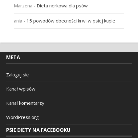
Marzena
-
Dieta nerkowa dla psów
ania
-
15 powodów obecności krwi w psiej kupie
META
Zaloguj się
Kanał wpisów
Kanał komentarzy
WordPress.org
PSIE DIETY NA FACEBOOKU