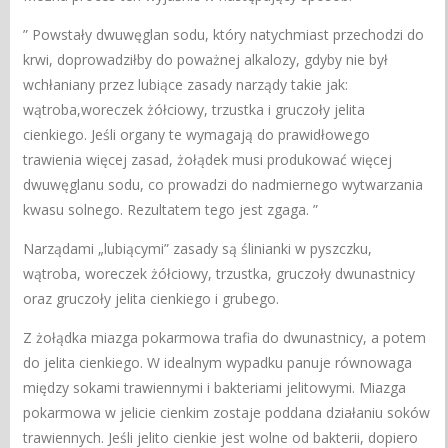
” Powstały dwuwęglan sodu, który natychmiast przechodzi do
krwi, doprowadziłby do poważnej alkalozy, gdyby nie był
wchłaniany przez lubiące zasady narządy takie jak:
wątroba,woreczek żółciowy, trzustka i gruczoły jelita
cienkiego. Jeśli organy te wymagają do prawidłowego
trawienia więcej zasad, żołądek musi produkować więcej
dwuwęglanu sodu, co prowadzi do nadmiernego wytwarzania
kwasu solnego. Rezultatem tego jest zgaga. ”
Narządami „lubiącymi” zasady są ślinianki w pyszczku,
wątroba, woreczek żółciowy, trzustka, gruczoły dwunastnicy
oraz gruczoły jelita cienkiego i grubego.
Z żołądka miazga pokarmowa trafia do dwunastnicy, a potem
do jelita cienkiego. W idealnym wypadku panuje równowaga
między sokami trawiennymi i bakteriami jelitowymi. Miazga
pokarmowa w jelicie cienkim zostaje poddana działaniu soków
trawiennych. Jeśli jelito cienkie jest wolne od bakterii, dopiero