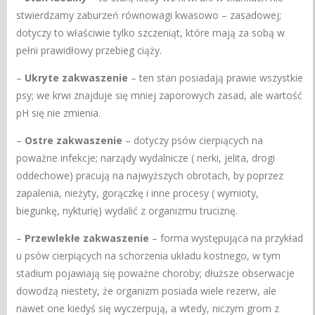
stwierdzamy zaburzeń równowagi kwasowo – zasadowej;
dotyczy to właściwie tylko szczeniąt, które mają za sobą w
pełni prawidłowy przebieg ciąży.
–
Ukryte zakwaszenie
– ten stan posiadają prawie wszystkie
psy; we krwi znajduje się mniej zaporowych zasad, ale wartość
pH się nie zmienia.
–
Ostre zakwaszenie
– dotyczy psów cierpiących na
poważne infekcje; narządy wydalnicze ( nerki, jelita, drogi
oddechowe) pracują na najwyższych obrotach, by poprzez
zapalenia, nieżyty, gorączkę i inne procesy ( wymioty,
biegunkę, nykturię) wydalić z organizmu truciznę.
–
Przewlekłe zakwaszenie
– forma występująca na przykład
u psów cierpiących na schorzenia układu kostnego, w tym
stadium pojawiają się poważne choroby; dłuższe obserwacje
dowodzą niestety, że organizm posiada wiele rezerw, ale
nawet one kiedyś się wyczerpują, a wtedy, niczym grom z