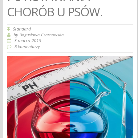
CHORÓB U PSÓW.
Standard
by
Boguslawa Czarnowska
3 marca 2013
8 komentarzy