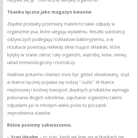
Tkanka łączna jako magazyn kwasów
Zbędne produkty przemiany materii to takie odpady w
organizmie psa, które ulegają wydaleniu. Resztki substancji
odżywczych podlegają rozkładowi bakteryjnemu, a w
rezultacie powstają niekiedy silnie trujące składniki, które
byłyby w stanie zatruć cały organizm, wątrobę, krew, nerwy,
układ immunologiczny i rozrodczy.
Nadmiar pokarmu również musi być gdzieś składowany, stąd
w tkance łącznej pojawia się rodzaj ” żużlu”. W tkance
mięśniowej i kostnej transport zbędnych produktów wymaga
pokonania długich odcinków, zapchanie organizmu takimi
odpadami już w młodym wieku psów to początek
zwyrodnienia stawów.
Różne poziomy zakwaszenia.
–
Stan idealny
– to stan, kiedy we krwi ani w tkankach nie