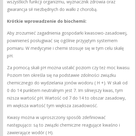
wszystkich funkcji organizmu, wyznacznik zdrowia oraz
gwarancja sił niezbędnych do walki z chorobą.
Krótkie wprowadzenie do biochemii:
Aby zrozumieć zagadnienia gospodarki kwasowo-zasadowej,
powinieneś posługiwać się ogólnie przyjętym systemem
pomiaru. W medycynie i chemii stosuje się w tym celu skalę
pH.
Za pomocą skali pH można ustalić poziom czy też moc kwasu.
Poziom ten określa się na podstawie zdolności związku
chemicznego do wydzielania jonów wodoru ( H +). W skali od
0 do 14 punktem neutralnym jest 7. Im silniejszy kwas, tym
niższa wartość pH. Wartość od 7 do 14 to obszar zasadowy,
im większa wartość tym większa zasadowość.
Kwasy można w uproszczony sposób zdefiniować
następująco: są to związki chemiczne reagujące kwaśno i
zawierające wodór ( H).