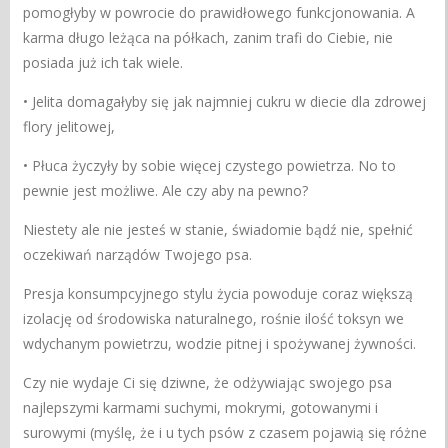
pomogłyby w powrocie do prawidłowego funkcjonowania. A
karma długo leżąca na półkach, zanim trafi do Ciebie, nie
posiada już ich tak wiele.
• Jelita domagałyby się jak najmniej cukru w diecie dla zdrowej
flory jelitowej,
• Płuca życzyły by sobie więcej czystego powietrza. No to
pewnie jest możliwe. Ale czy aby na pewno?
Niestety ale nie jesteś w stanie, świadomie bądź nie, spełnić
oczekiwań narządów Twojego psa.
Presja konsumpcyjnego stylu życia powoduje coraz większą
izolację od środowiska naturalnego, rośnie ilość toksyn we
wdychanym powietrzu, wodzie pitnej i spożywanej żywności.
Czy nie wydaje Ci się dziwne, że odżywiając swojego psa
najlepszymi karmami suchymi, mokrymi, gotowanymi i
surowymi (myślę, że i u tych psów z czasem pojawią się różne