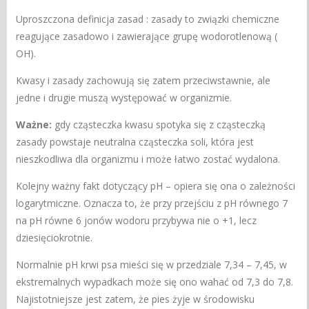
Uproszczona definicja zasad : zasady to związki chemiczne
reagujące zasadowo i zawierające grupę wodorotlenową (
OH).
Kwasy i zasady zachowują się zatem przeciwstawnie, ale
jedne i drugie muszą występować w organizmie.
Ważne:
gdy cząsteczka kwasu spotyka się z cząsteczką
zasady powstaje neutralna cząsteczka soli, która jest
nieszkodliwa dla organizmu i może łatwo zostać wydalona.
Kolejny ważny fakt dotyczący pH – opiera się ona o zależności
logarytmiczne. Oznacza to, że przy przejściu z pH równego 7
na pH równe 6 jonów wodoru przybywa nie o +1, lecz
dziesięciokrotnie.
Normalnie pH krwi psa mieści się w przedziale 7,34 – 7,45, w
ekstremalnych wypadkach może się ono wahać od 7,3 do 7,8.
Najistotniejsze jest zatem, że pies żyje w środowisku