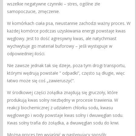
wszelkie negatywne czynniki – stres, ogólne złe
samopoczucie, zmęczenie.
W komórkach ciała psa, nieustannie zachodzi ważny proces. W
każdej komórce podczas uzyskiwania energii powstaje kwas
węglowy. Jest to dość agresywny kwas, ale natychmiast
wychwytuje go materiał buforowy – jeśli występuje w
odpowiedniej ilości.
Nie zawsze jednak tak się dzieje, poza tym drogi transportu,
którymi wędrują powstałe ” odpadki”, często są długie, więc
łatwo może się coś „zawieruszyć”.
W środkowej części żołądka znajdują się gruczoły, które
produkują kwas solny niezbędny w procesie trawienia. W
reakcji biochemicznej z udziałem chlorku sodu, kwasu
węglowego i wody powstaje kwas solny i dwuwęglan sodu.
Kwas solny trafia do żołądka, a dwuwęglan sodu do krwi.
Można proces ten wyjaśnić w następujący sposób: