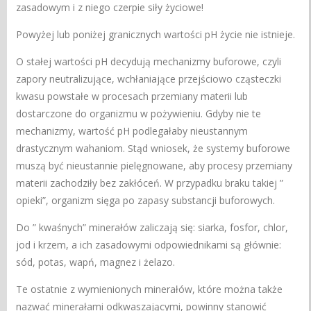
zasadowym i z niego czerpie siły życiowe!
Powyżej lub poniżej granicznych wartości pH życie nie istnieje.
O stałej wartości pH decydują mechanizmy buforowe, czyli
zapory neutralizujące, wchłaniające przejściowo cząsteczki
kwasu powstałe w procesach przemiany materii lub
dostarczone do organizmu w pożywieniu. Gdyby nie te
mechanizmy, wartość pH podlegałaby nieustannym
drastycznym wahaniom. Stąd wniosek, że systemy buforowe
muszą być nieustannie pielęgnowane, aby procesy przemiany
materii zachodziły bez zakłóceń. W przypadku braku takiej ”
opieki”, organizm sięga po zapasy substancji buforowych.
Do ” kwaśnych” minerałów zaliczają się: siarka, fosfor, chlor,
jod i krzem, a ich zasadowymi odpowiednikami są głównie:
sód, potas, wapń, magnez i żelazo.
Te ostatnie z wymienionych minerałów, które można także
nazwać minerałami odkwaszającymi, powinny stanowić