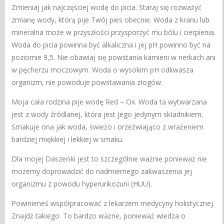
Zmieniaj jak najczęściej wodę do picia. Staraj się rozważyć
zmianę wody, którą pije Twój pies obecnie. Woda z kranu lub
mineralna może w przyszłości przysporzyć mu bólu i cierpienia.
Woda do picia powinna być alkaliczna i jej pH powinno być na
poziomie 9,5. Nie obawiaj się powstania kamieni w nerkach ani
w pęcherzu moczowym. Woda o wysokim pH odkwasza
organizm, nie powoduje powstawania złogów.
Moja cała rodzina pije wodę Red – Ox. Woda ta wytwarzana
jest z wody źródlanej, która jest jego jedynym składnikiem.
Smakuje ona jak woda, świeżo i orzeźwiająco z wrażeniem
bardziej miękkiej i lekkiej w smaku.
Dla mojej Daszeńki jest to szczególnie ważnie ponieważ nie
możemy doprowadzić do nadmiernego zakwaszenia jej
organizmu z powodu hyperurikozurii (HUU).
Powinieneś współpracować z lekarzem medycyny holistycznej.
Znajdź takiego. To bardzo ważne, ponieważ wiedza o