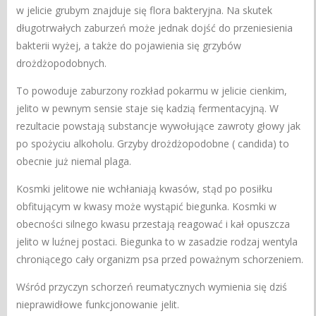
w jelicie grubym znajduje się flora bakteryjna. Na skutek
długotrwałych zaburzeń może jednak dojść do przeniesienia
bakterii wyżej, a także do pojawienia się grzybów
drożdżopodobnych.
To powoduje zaburzony rozkład pokarmu w jelicie cienkim,
jelito w pewnym sensie staje się kadzią fermentacyjną. W
rezultacie powstają substancje wywołujące zawroty głowy jak
po spożyciu alkoholu. Grzyby drożdżopodobne ( candida) to
obecnie już niemal plaga.
Kosmki jelitowe nie wchłaniają kwasów, stąd po posiłku
obfitującym w kwasy może wystąpić biegunka. Kosmki w
obecności silnego kwasu przestają reagować i kał opuszcza
jelito w luźnej postaci. Biegunka to w zasadzie rodzaj wentyla
chroniącego cały organizm psa przed poważnym schorzeniem.
Wśród przyczyn schorzeń reumatycznych wymienia się dziś
nieprawidłowe funkcjonowanie jelit.