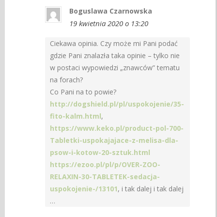
Boguslawa Czarnowska
19 kwietnia 2020 o 13:20
Ciekawa opinia. Czy może mi Pani podać
gdzie Pani znalazła taka opinie – tylko nie
w postaci wypowiedzi „znawców” tematu
na forach?
Co Pani na to powie?
http://dogshield.pl/pl/uspokojenie/35-
fito-kalm.html
,
https://www.keko.pl/product-pol-700-
Tabletki-uspokajajace-z-melisa-dla-
psow-i-kotow-20-sztuk.html
https://ezoo.pl/pl/p/OVER-ZOO-
RELAXIN-30-TABLETEK-sedacja-
uspokojenie-/13101
, i tak dalej i tak dalej
…