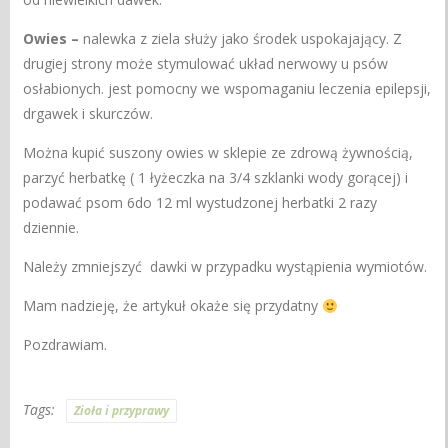
Owies –
nalewka z ziela służy jako środek uspokajający. Z
drugiej strony może stymulować układ nerwowy u psów
osłabionych. jest pomocny we wspomaganiu leczenia epilepsji,
drgawek i skurczów.
Można kupić suszony owies w sklepie ze zdrową żywnością,
parzyć herbatkę ( 1 łyżeczka na 3/4 szklanki wody gorącej) i
podawać psom 6do 12 ml wystudzonej herbatki 2 razy
dziennie.
Należy zmniejszyć dawki w przypadku wystąpienia wymiotów.
Mam nadzieję, że artykuł okaże się przydatny
Pozdrawiam.
Tags:
Zioła i przyprawy