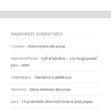
NAJNOWSZE KOMENTARZE
rrysieks
-
Kwercetyna dla psów
MamaStafforda
-
Cykl artykułów – czy mogę podać
psu… seler
OlaWhippet
-
Giardioza (Lamblioza)
Marzena
-
Dieta nerkowa dla psów
ania
-
15 powodów obecności krwi w psiej kupie