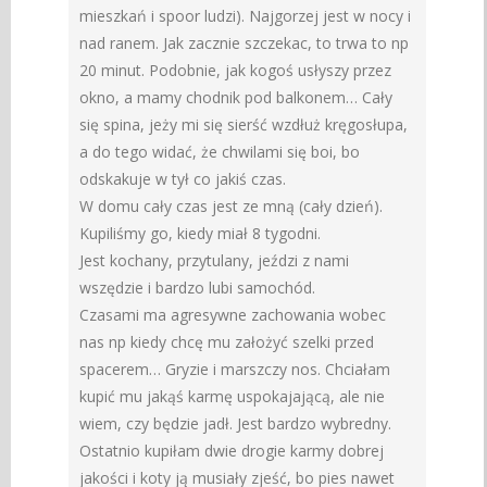
mieszkań i spoor ludzi). Najgorzej jest w nocy i
nad ranem. Jak zacznie szczekac, to trwa to np
20 minut. Podobnie, jak kogoś usłyszy przez
okno, a mamy chodnik pod balkonem… Cały
się spina, jeży mi się sierść wzdłuż kręgosłupa,
a do tego widać, że chwilami się boi, bo
odskakuje w tył co jakiś czas.
W domu cały czas jest ze mną (cały dzień).
Kupiliśmy go, kiedy miał 8 tygodni.
Jest kochany, przytulany, jeździ z nami
wszędzie i bardzo lubi samochód.
Czasami ma agresywne zachowania wobec
nas np kiedy chcę mu założyć szelki przed
spacerem… Gryzie i marszczy nos. Chciałam
kupić mu jakąś karmę uspokajającą, ale nie
wiem, czy będzie jadł. Jest bardzo wybredny.
Ostatnio kupiłam dwie drogie karmy dobrej
jakości i koty ją musiały zjeść, bo pies nawet