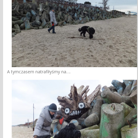
A tymczasem natrafiłyśmy na….