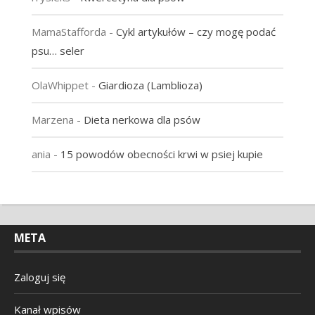
MamaStafforda
-
Cykl artykułów – czy mogę podać
psu… seler
OlaWhippet
-
Giardioza (Lamblioza)
Marzena
-
Dieta nerkowa dla psów
ania
-
15 powodów obecności krwi w psiej kupie
META
Zaloguj się
Kanał wpisów