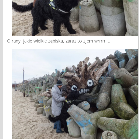
O rany, jakie wielkie zębiska, zaraz to zjem wrrrrr….