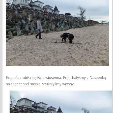
Pogoda zrobiła się iście wiosenna. Pojechałyśmy z Daszeńką
na spacer nad morze. Szukałyśmy wiosny…