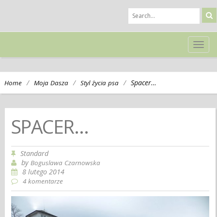
TOG
NAVI
/
/
/
Spacer…
Home
Moja Dasza
Styl życia psa
SPACER…
Standard
by
Boguslawa Czarnowska
8 lutego 2014
4 komentarze