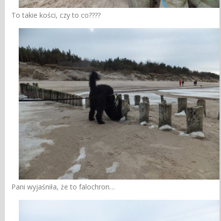
To takie kości, czy to co????
Pani wyjaśniła, że to falochron…