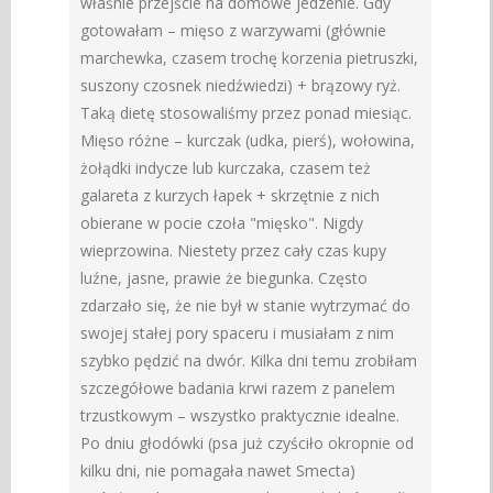
właśnie przejście na domowe jedzenie. Gdy
gotowałam – mięso z warzywami (głównie
marchewka, czasem trochę korzenia pietruszki,
suszony czosnek niedźwiedzi) + brązowy ryż.
Taką dietę stosowaliśmy przez ponad miesiąc.
Mięso różne – kurczak (udka, pierś), wołowina,
żołądki indycze lub kurczaka, czasem też
galareta z kurzych łapek + skrzętnie z nich
obierane w pocie czoła "mięsko". Nigdy
wieprzowina. Niestety przez cały czas kupy
luźne, jasne, prawie że biegunka. Często
zdarzało się, że nie był w stanie wytrzymać do
swojej stałej pory spaceru i musiałam z nim
szybko pędzić na dwór. Kilka dni temu zrobiłam
szczegółowe badania krwi razem z panelem
trzustkowym – wszystko praktycznie idealne.
Po dniu głodówki (psa już czyściło okropnie od
kilku dni, nie pomagała nawet Smecta)