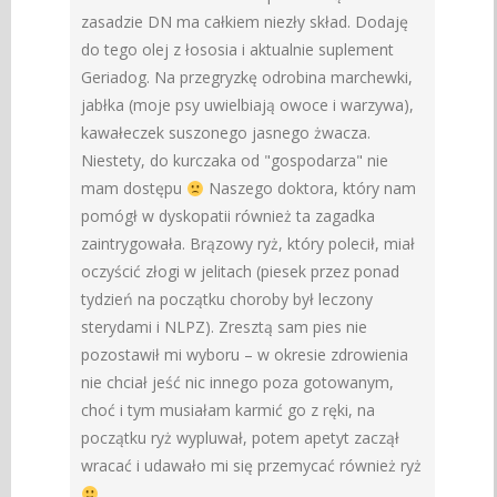
zasadzie DN ma całkiem niezły skład. Dodaję
do tego olej z łososia i aktualnie suplement
Geriadog. Na przegryzkę odrobina marchewki,
jabłka (moje psy uwielbiają owoce i warzywa),
kawałeczek suszonego jasnego żwacza.
Niestety, do kurczaka od "gospodarza" nie
mam dostępu
Naszego doktora, który nam
pomógł w dyskopatii również ta zagadka
zaintrygowała. Brązowy ryż, który polecił, miał
oczyścić złogi w jelitach (piesek przez ponad
tydzień na początku choroby był leczony
sterydami i NLPZ). Zresztą sam pies nie
pozostawił mi wyboru – w okresie zdrowienia
nie chciał jeść nic innego poza gotowanym,
choć i tym musiałam karmić go z ręki, na
początku ryż wypluwał, potem apetyt zaczął
wracać i udawało mi się przemycać również ryż