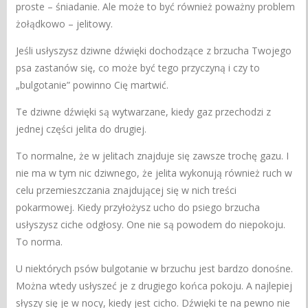
proste – śniadanie. Ale może to być również poważny problem
żołądkowo – jelitowy.
Jeśli usłyszysz dziwne dźwięki dochodzące z brzucha Twojego
psa zastanów się, co może być tego przyczyną i czy to
„bulgotanie” powinno Cię martwić.
Te dziwne dźwięki są wytwarzane, kiedy gaz przechodzi z
jednej części jelita do drugiej.
To normalne, że w jelitach znajduje się zawsze trochę gazu. I
nie ma w tym nic dziwnego, że jelita wykonują również ruch w
celu przemieszczania znajdującej się w nich treści
pokarmowej. Kiedy przyłożysz ucho do psiego brzucha
usłyszysz ciche odgłosy. One nie są powodem do niepokoju.
To norma.
U niektórych psów bulgotanie w brzuchu jest bardzo donośne.
Można wtedy usłyszeć je z drugiego końca pokoju. A najlepiej
słyszy się je w nocy, kiedy jest cicho. Dźwięki te na pewno nie