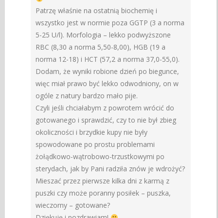
Patrzę właśnie na ostatnią biochemię i
wszystko jest w normie poza GGTP (3 a norma
5-25 U/l). Morfologia – lekko podwyższone
RBC (8,30 a norma 5,50-8,00), HGB (19 a
norma 12-18) i HCT (57,2 a norma 37,0-55,0).
Dodam, że wyniki robione dzień po biegunce,
więc miał prawo być lekko odwodniony, on w
ogóle z natury bardzo mało pije.
Czyli jeśli chciałabym z powrotem wrócić do
gotowanego i sprawdzić, czy to nie był zbieg
okoliczności i brzydkie kupy nie były
spowodowane po prostu problemami
żołądkowo-wątrobowo-trzustkowymi po
sterydach, jak by Pani radziła znów je wdrożyć?
Mieszać przez pierwsze kilka dni z karmą z
puszki czy może poranny posiłek – puszka,
wieczorny – gotowane?
Dziękuję i pozdrawiam!