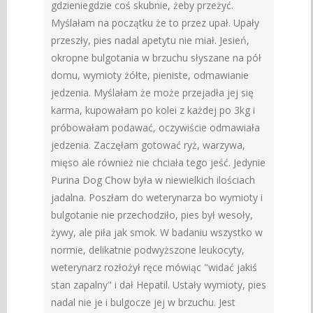
gdzieniegdzie coś skubnie, żeby przeżyć.
Myślałam na początku że to przez upał. Upały
przeszły, pies nadal apetytu nie miał. Jesień,
okropne bulgotania w brzuchu słyszane na pół
domu, wymioty żółte, pieniste, odmawianie
jedzenia. Myślałam że może przejadła jej się
karma, kupowałam po kolei z każdej po 3kg i
próbowałam podawać, oczywiście odmawiała
jedzenia. Zaczęłam gotować ryż, warzywa,
mięso ale również nie chciała tego jeść. Jedynie
Purina Dog Chow była w niewielkich ilościach
jadalna. Poszłam do weterynarza bo wymioty i
bulgotanie nie przechodziło, pies był wesoły,
żywy, ale piła jak smok. W badaniu wszystko w
normie, delikatnie podwyższone leukocyty,
weterynarz rozłożył ręce mówiąc "widać jakiś
stan zapalny" i dał Hepatil. Ustały wymioty, pies
nadal nie je i bulgocze jej w brzuchu. Jest