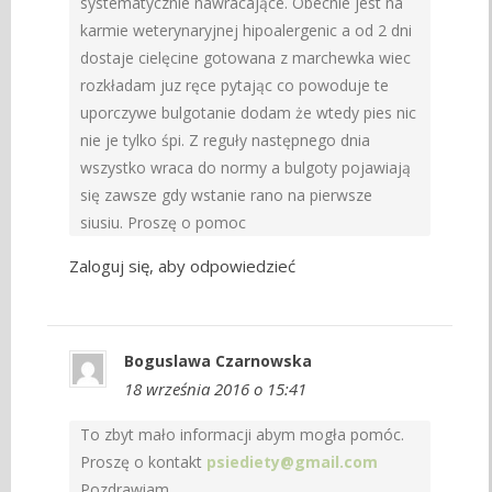
systematycznie nawracające. Obecnie jest na
karmie weterynaryjnej hipoalergenic a od 2 dni
dostaje cielęcine gotowana z marchewka wiec
rozkładam juz ręce pytając co powoduje te
uporczywe bulgotanie dodam że wtedy pies nic
nie je tylko śpi. Z reguły następnego dnia
wszystko wraca do normy a bulgoty pojawiają
się zawsze gdy wstanie rano na pierwsze
siusiu. Proszę o pomoc
Zaloguj się, aby odpowiedzieć
Boguslawa Czarnowska
18 września 2016 o 15:41
To zbyt mało informacji abym mogła pomóc.
Proszę o kontakt
psiediety@gmail.com
Pozdrawiam.