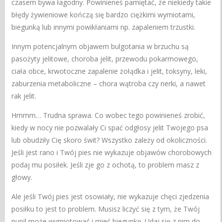
czasem bywa łagodny. Powinieneś pamiętać, że niekiedy takie
błędy żywieniowe kończą się bardzo ciężkimi wymiotami,
biegunką lub innymi powikłaniami np. zapaleniem trzustki.
Innym potencjalnym objawem bulgotania w brzuchu są
pasożyty jelitowe, choroba jelit, przewodu pokarmowego,
ciała obce, krwotoczne zapalenie żołądka i jelit, toksyny, leki,
zaburzenia metaboliczne – chora wątroba czy nerki, a nawet
rak jelit.
Hmmm… Trudna sprawa. Co wobec tego powinieneś zrobić,
kiedy w nocy nie pozwalały Ci spać odgłosy jelit Twojego psa
lub obudziły Cię skoro świt? Wszystko zależy od okoliczności.
Jeśli jest rano i Twój pies nie wykazuje objawów chorobowych
podaj mu posiłek. Jeśli zje go z ochotą, to problem masz z
głowy.
Ale jeśli Twój pies jest osowiały, nie wykazuje chęci zjedzenia
posiłku to jest to problem. Musisz liczyć się z tym, że Twój
pupil może wymiotować i mieć biegunkę. Udaj się z nim do