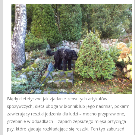
Błędy dietetyczne jak zjadanie zepsutych artykułów
spożywczych, dieta uboga w błonnik lub jego nadmiar, pokarm
zawierający resztki jedzenia dla ludzi – mocno przyprawione,
grzebanie w odpadkach – zapach zepsutego mięsa przyciąga
psy, które zjadają rozkładające się resztki. Ten typ zaburzeń