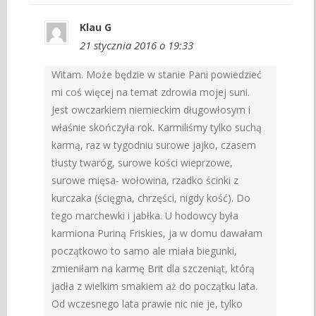
Klau G
21 stycznia 2016 o 19:33
Witam. Może będzie w stanie Pani powiedzieć
mi coś więcej na temat zdrowia mojej suni.
Jest owczarkiem niemieckim długowłosym i
właśnie skończyła rok. Karmiliśmy tylko suchą
karmą, raz w tygodniu surowe jajko, czasem
tłusty twaróg, surowe kości wieprzowe,
surowe mięsa- wołowina, rzadko ścinki z
kurczaka (ścięgna, chrzęści, nigdy kość). Do
tego marchewki i jabłka. U hodowcy była
karmiona Puriną Friskies, ja w domu dawałam
początkowo to samo ale miała biegunki,
zmieniłam na karmę Brit dla szczeniąt, którą
jadła z wielkim smakiem aż do początku lata.
Od wczesnego lata prawie nic nie je, tylko