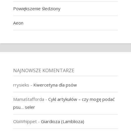
Powiększenie śledziony
Aeon
NAJNOWSZE KOMENTARZE
rrysieks
-
Kwercetyna dla psów
MamaStafforda
-
Cykl artykułów – czy mogę podać
psu… seler
OlaWhippet
-
Giardioza (Lamblioza)