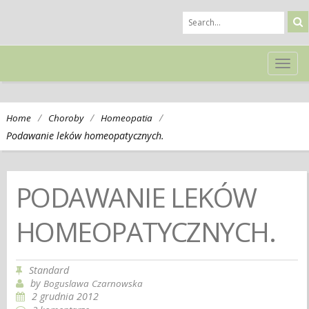
TOG
NAVI
/
/
/
Home
Choroby
Homeopatia
Podawanie leków homeopatycznych.
PODAWANIE LEKÓW
HOMEOPATYCZNYCH.
Standard
by
Boguslawa Czarnowska
2 grudnia 2012