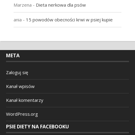
Marzena
-
Dieta nerkowa dla psów
ania
-
15 powodów obecności krwi w psiej kupie
META
Zaloguj się
Kanał wpisów
Kanał komentarzy
WordPress.org
PSIE DIETY NA FACEBOOKU