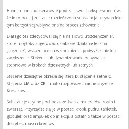
Hahnemann zaobserwował podczas swoich eksperymentów,
że im mocniej zostanie rozcieńczona substancja aktywna leku,
tym korzystniej wpływa ona na proces zdrowienia.
Dlatego też zdecydował się nie na słowo „rozcieńczenie”,
które mogłoby sugerować osłabione działanie lecz na
„stężenie”, wskazujące na wzmocnienie, podwyższenie lub
zwiększenie. Stężenie lub dynamizowanie odbywa się
stopniowo w krokach dziesiętnych lub setnych
Stężenie dziesiętne określa się literą
D
, stężenie setne
C
.
Stężenia
LM
oraz
CK
– mało rozpowszechnione stężenie
Korsakowa.
Substancje czynne pochodzą ze świata minerałów, roślin i
zwierząt. Przyrządza się je w postaci kropli, pudru, tabletek,
globulek oraz ampułek do injekcji, a ostatnio także w postaci
drażetek, maści i kremów.