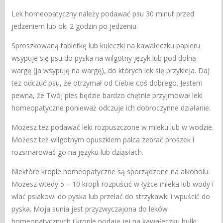
Lek homeopatyczny należy podawać psu 30 minut przed
jedzeniem lub ok. 2 godzin po jedzeniu.
Sproszkowaną tabletkę lub kuleczki na kawałeczku papieru
wsypuje się psu do pyska na wilgotny język lub pod dolną
wargę (ja wsypuję na wargę), do których lek się przykleja. Daj
tez odczuć psu, że otrzymał od Ciebie coś dobrego. Jestem
pewna, że Twój pies będzie bardzo chętnie przyjmował leki
homeopatyczne ponieważ odczuje ich dobroczynne działanie.
Możesz też podawać leki rozpuszczone w mleku lub w wodzie.
Możesz też wilgotnym opuszkiem palca zebrać proszek i
rozsmarować go na języku lub dziąsłach.
Niektóre krople homeopatyczne są sporządzone na alkoholu.
Możesz wtedy 5 – 10 kropli rozpuścić w łyżce mleka lub wody i
wlać psiakowi do pyska lub przelać do strzykawki i wpuścić do
pyska. Moja sunia jest przyzwyczajona do leków
homeopatycznych i krople podaję jej na kawałeczku bułki.