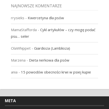
NAJNOWSZE KOMENTARZE
rrysieks
-
Kwercetyna dla psów
MamaStafforda
-
Cykl artykułów – czy mogę podać
psu… seler
OlaWhippet
-
Giardioza (Lamblioza)
Marzena
-
Dieta nerkowa dla psów
ania
-
15 powodów obecności krwi w psiej kupie
META