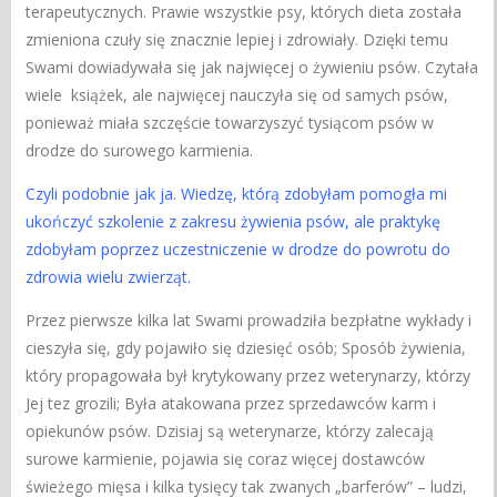
terapeutycznych. Prawie wszystkie psy, których dieta została
zmieniona czuły się znacznie lepiej i zdrowiały. Dzięki temu
Swami dowiadywała się jak najwięcej o żywieniu psów. Czytała
wiele książek, ale najwięcej nauczyła się od samych psów,
ponieważ miała szczęście towarzyszyć tysiącom psów w
drodze do surowego karmienia.
Czyli podobnie jak ja. Wiedzę, którą zdobyłam pomogła mi
ukończyć szkolenie z zakresu żywienia psów, ale praktykę
zdobyłam poprzez uczestniczenie w drodze do powrotu do
zdrowia wielu zwierząt.
Przez pierwsze kilka lat Swami prowadziła bezpłatne wykłady i
cieszyła się, gdy pojawiło się dziesięć osób; Sposób żywienia,
który propagowała był krytykowany przez weterynarzy, którzy
Jej tez grozili; Była atakowana przez sprzedawców karm i
opiekunów psów. Dzisiaj są weterynarze, którzy zalecają
surowe karmienie, pojawia się coraz więcej dostawców
świeżego mięsa i kilka tysięcy tak zwanych „barferów” – ludzi,