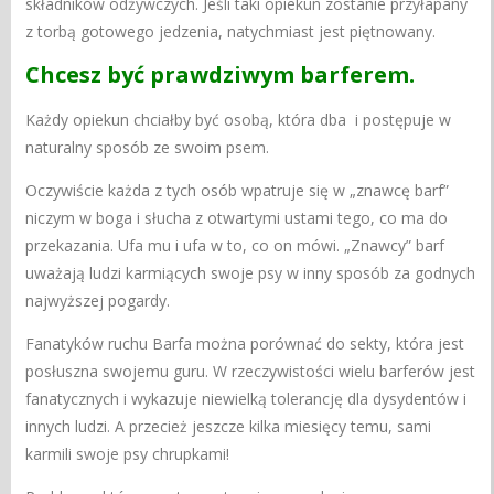
składników odżywczych. Jeśli taki opiekun zostanie przyłapany
z torbą gotowego jedzenia, natychmiast jest piętnowany.
Chcesz być prawdziwym barferem.
Każdy opiekun chciałby być osobą, która dba i postępuje w
naturalny sposób ze swoim psem.
Oczywiście każda z tych osób wpatruje się w „znawcę barf”
niczym w boga i słucha z otwartymi ustami tego, co ma do
przekazania. Ufa mu i ufa w to, co on mówi. „Znawcy” barf
uważają ludzi karmiących swoje psy w inny sposób za godnych
najwyższej pogardy.
Fanatyków ruchu Barfa można porównać do sekty, która jest
posłuszna swojemu guru. W rzeczywistości wielu barferów jest
fanatycznych i wykazuje niewielką tolerancję dla dysydentów i
innych ludzi. A przecież jeszcze kilka miesięcy temu, sami
karmili swoje psy chrupkami!