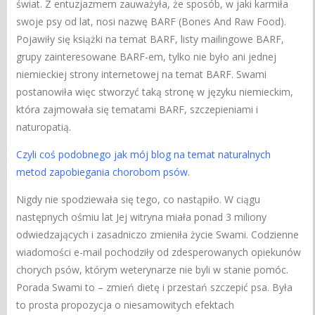
świat. Z entuzjazmem zauważyła, że sposób, w jaki karmiła
swoje psy od lat, nosi nazwę BARF (Bones And Raw Food).
Pojawiły się książki na temat BARF, listy mailingowe BARF,
grupy zainteresowane BARF-em, tylko nie było ani jednej
niemieckiej strony internetowej na temat BARF. Swami
postanowiła więc stworzyć taką stronę w języku niemieckim,
która zajmowała się tematami BARF, szczepieniami i
naturopatią.
Czyli coś podobnego jak mój blog na temat naturalnych
metod zapobiegania chorobom psów.
Nigdy nie spodziewała się tego, co nastąpiło. W ciągu
następnych ośmiu lat Jej witryna miała ponad 3 miliony
odwiedzających i zasadniczo zmieniła życie Swami. Codzienne
wiadomości e-mail pochodziły od zdesperowanych opiekunów
chorych psów, którym weterynarze nie byli w stanie pomóc.
Porada Swami to – zmień dietę i przestań szczepić psa. Była
to prosta propozycja o niesamowitych efektach