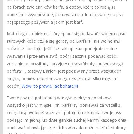
na forach zwolenników barfa, a osoby, które to robią są
poniżane i wyśmiewane, ponieważ ​​nie oferują swojemu psu
najlepszego pożywienia jakim jest barf.
Mało tego – opiekun, który np boi się podawać swojemu psu
surowych kości czuje się gorszy od Barfera i nie wolno mu
mówić, że barfuje. Jeśli już taki opiekun podejmie trudne
wyzwanie i przełamie swój opór i zacznie podawać kości,
zostanie on powitany i przyjęty do wspólnoty „prawdziwego
barfera”. „Rasowy Barfer” jest podziwiany przez wszystkich
innych, ponieważ karmi swojego zwierzaka tylko mięsem i
kośćmi.
Wow, to prawie jak bohater!!!
Twoje psy nie potrzebują warzyw, żadnych dodatków,
wszystko jest w mięsie. Inni barferzy, ponieważ za wszelką
cenę chcą być kimś ważnym, potajemnie karmią swoje psy
podając im jedną lub dwie garście suchej karmy każdego dnia,
ponieważ obawiają się, że ich zwierzak może mieć niedobory