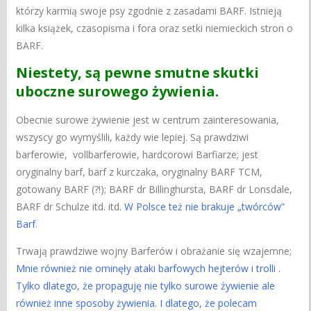
którzy karmią swoje psy zgodnie z zasadami BARF. Istnieją
kilka książek, czasopisma i fora oraz setki niemieckich stron o
BARF.
Niestety, są pewne smutne skutki
uboczne surowego żywienia.
Obecnie surowe żywienie jest w centrum zainteresowania,
wszyscy go wymyślili, każdy wie lepiej. Są prawdziwi
barferowie, vollbarferowie, hardcorowi Barfiarze; jest
oryginalny barf, barf z kurczaka, oryginalny BARF TCM,
gotowany BARF (?!); BARF dr Billinghursta, BARF dr Lonsdale,
BARF dr Schulze itd. itd.
W Polsce też nie brakuje „twórców”
Barf.
Trwają prawdziwe wojny Barferów i obrażanie się wzajemne;
Mnie również nie ominęły ataki barfowych hejterów i trolli .
Tylko dlatego, że propaguję nie tylko surowe żywienie ale
również inne sposoby żywienia. I dlatego, że polecam