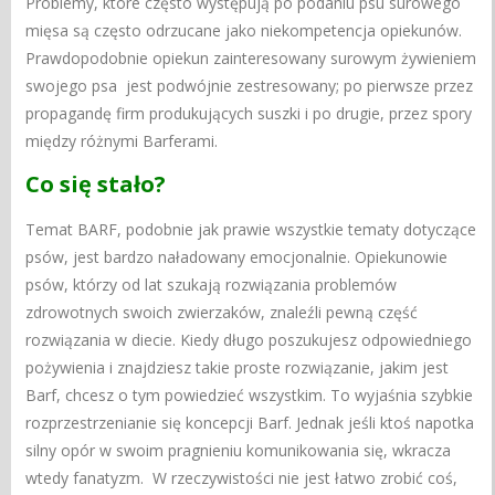
Problemy, które często występują po podaniu psu surowego
mięsa są często odrzucane jako niekompetencja opiekunów.
Prawdopodobnie opiekun zainteresowany surowym żywieniem
swojego psa jest podwójnie zestresowany; po pierwsze przez
propagandę firm produkujących suszki i po drugie, przez spory
między różnymi Barferami.
Co się stało?
Temat BARF, podobnie jak prawie wszystkie tematy dotyczące
psów, jest bardzo naładowany emocjonalnie. Opiekunowie
psów, którzy od lat szukają rozwiązania problemów
zdrowotnych swoich zwierzaków, znaleźli pewną część
rozwiązania w diecie. Kiedy długo poszukujesz odpowiedniego
pożywienia i znajdziesz takie proste rozwiązanie, jakim jest
Barf, chcesz o tym powiedzieć wszystkim. To wyjaśnia szybkie
rozprzestrzenianie się koncepcji Barf. Jednak jeśli ktoś napotka
silny opór w swoim pragnieniu komunikowania się, wkracza
wtedy fanatyzm. W rzeczywistości nie jest łatwo zrobić coś,