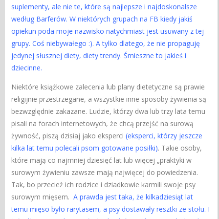
suplementy, ale nie te, które są najlepsze i najdoskonalsze
według Barferów. W niektórych grupach na FB kiedy jakiś
opiekun poda moje nazwisko natychmiast jest usuwany z tej
grupy. Coś niebywałego :). A tylko dlatego, że nie propaguję
jedynej słusznej diety, diety trendy. Śmieszne to jakieś i
dziecinne.
Niektóre książkowe zalecenia lub plany dietetyczne są prawie
religijnie przestrzegane, a wszystkie inne sposoby żywienia są
bezwzględnie zakazane. Ludzie, którzy dwa lub trzy lata temu
pisali na forach internetowych, że chcą przejść na surową
żywność, piszą dzisiaj jako eksperci
(eksperci, którzy jeszcze
kilka lat temu polecali psom gotowane posiłki)
. Takie osoby,
które mają co najmniej dziesięć lat lub więcej „praktyki w
surowym żywieniu zawsze mają najwięcej do powiedzenia.
Tak, bo przecież ich rodzice i dziadkowie karmili swoje psy
surowym mięsem.
A prawda jest taka, że kilkadziesiąt lat
temu mięso było rarytasem, a psy dostawały resztki ze stołu. I