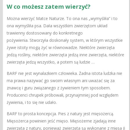
W co możesz zatem wierzyć?
Można wierzyć Matce Naturze. To ona nas „wymyśliła” i to
ona wymyśliła psa. Dała wszystkim zwierzętom układ
trawienny dostosowany do konkretnego
pożywienia. Stworzyła doskonały system, w którym wszystkie
żywe istoty mogą żyć w równowadze. Niektóre zwierzęta
jedzą rośliny, niektóre zwierzęta jedzą inne zwierzęta, niektóre
zwierzęta jedzą wszystko, a potem są ludzie …
BARF nie jest wynalazkiem człowieka. Żadna istota ludzka nie
ma prawa nazywać go swoim własnym ani uważać się za
znawcę i guru związanego z żywieniem tym sposobem.
Producenci chrupek próbowali, przynajmniej pod względem
żywienia, i to się nie udało.
BARF to prosta koncepcja. Pies z natury jest mięsożercą.
Mięsożerca powinien jeść mięso. Mięsożerne zjadają inne
zwierzęta z natury, ponieważ zwierzęta są wykonane z mięsa (i