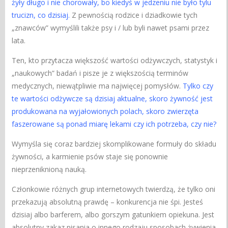
żyły długo i nie chorowały, bo kiedyś w jedzeniu nie było tylu
trucizn, co dzisiaj.
Z pewnością rodzice i dziadkowie tych
„znawców” wymyślili także psy i / lub byli nawet psami przez
lata.
Ten, kto przytacza większość wartości odżywczych, statystyk i
„naukowych” badań i pisze je z większością terminów
medycznych, niewątpliwie ma najwięcej pomysłów.
Tylko czy
te wartości odżywcze są dzisiaj aktualne, skoro żywność jest
produkowana na wyjałowionych polach, skoro zwierzęta
faszerowane są ponad miarę lekami czy ich potrzeba, czy nie?
Wymyśla się coraz bardziej skomplikowane formuły do ​​składu
żywności, a karmienie psów staje się ponownie
nieprzeniknioną nauką.
Członkowie różnych grup internetowych twierdzą, że tylko oni
przekazują absolutną prawdę – konkurencja nie śpi. Jesteś
dzisiaj albo barferem, albo gorszym gatunkiem opiekuna. Jest
absolutny zakaz pisania o innego rodzaju sposobach żywienia