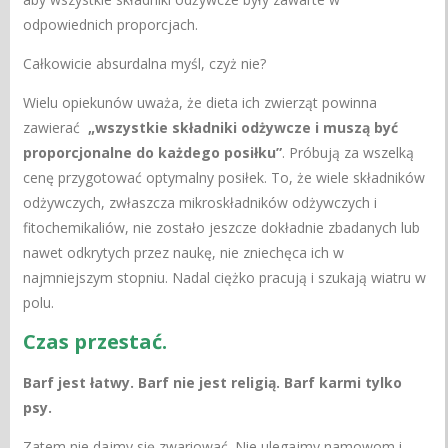
odpowiednich proporcjach.
Całkowicie absurdalna myśl, czyż nie?
Wielu opiekunów uważa, że dieta ich zwierząt powinna
zawierać
„wszystkie składniki odżywcze i muszą być
proporcjonalne do każdego posiłku”
. Próbują za wszelką
cenę przygotować optymalny posiłek. To, że wiele składników
odżywczych, zwłaszcza mikroskładników odżywczych i
fitochemikaliów, nie zostało jeszcze dokładnie zbadanych lub
nawet odkrytych przez naukę, nie zniechęca ich w
najmniejszym stopniu. Nadal ciężko pracują i szukają wiatru w
polu.
Czas przestać.
Barf jest łatwy. Barf nie jest religią. Barf karmi tylko
psy.
Zatem nie dajmy się zwariować. Nie ulegajmy namowom i