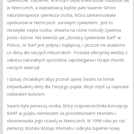
opiekunów. Szkolenie, w którym będę brała udział odbędzie się
w Niemczech, a wykładowcą będzie pani Swamie Simon
naturoterapeuta i pierwsza osoba, która zainteresowała
opiekunów w Niemczech surowym żywieniem. Jest to
niezwykle ciepła osoba, otwarta na różne metody żywienia
psów i kotów. Nie twierdzi jak „doradcy żywieniowi Barf” w
Polsce, że Barf jest jedyną i najlepszą, i jeszcze nie wiadomo
co dietą dla naszych milusińskich. Posiada olbrzymią wiedzę z
zakresu naturalnych sposobów zapobiegania i terapii chorób
naszych zwierząt.
I dzisiaj chciałabym abyś poznał opinię Swami na temat
indywidualnej diety dla Twojego pupila. Moje myśli są napisane
niebieskim kolorem.
Swami była pierwszą osoba, który rozpowszechniła koncepcję
BARF w języku niemieckim za pośrednictwem Internetu i
obserwowała jego rozwój w Niemczech. W 1996 roku po raz
pierwszy dostała dostęp Internetu i odkryła zupełnie nowy