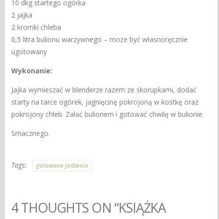
10 dkg startego ogórka
2 jajka
2 kromki chleba
0,5 litra bulionu warzywnego – może być własnoręcznie
ugotowany
Wykonanie:
Jajka wymieszać w blenderze razem ze skorupkami, dodać
starty na tarce ogórek, jagnięcinę pokrojoną w kostkę oraz
pokrojony chleb. Zalać bulionem i gotować chwilę w bulionie.
Smacznego.
Tags:
gotowane jedzenie
4 THOUGHTS ON “KSIĄŻKA