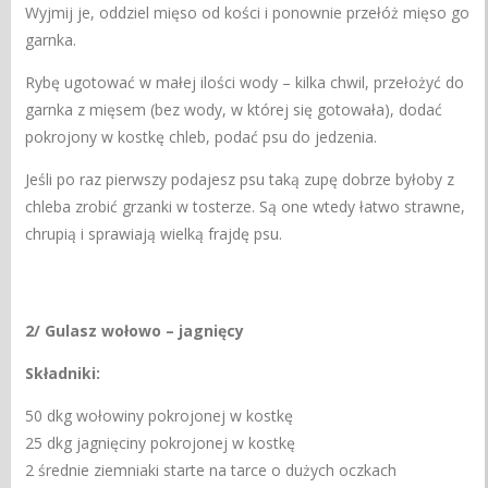
Wyjmij je, oddziel mięso od kości i ponownie przełóż mięso go
garnka.
Rybę ugotować w małej ilości wody – kilka chwil, przełożyć do
garnka z mięsem (bez wody, w której się gotowała), dodać
pokrojony w kostkę chleb, podać psu do jedzenia.
Jeśli po raz pierwszy podajesz psu taką zupę dobrze byłoby z
chleba zrobić grzanki w tosterze. Są one wtedy łatwo strawne,
chrupią i sprawiają wielką frajdę psu.
2/ Gulasz wołowo – jagnięcy
Składniki:
50 dkg wołowiny pokrojonej w kostkę
25 dkg jagnięciny pokrojonej w kostkę
2 średnie ziemniaki starte na tarce o dużych oczkach