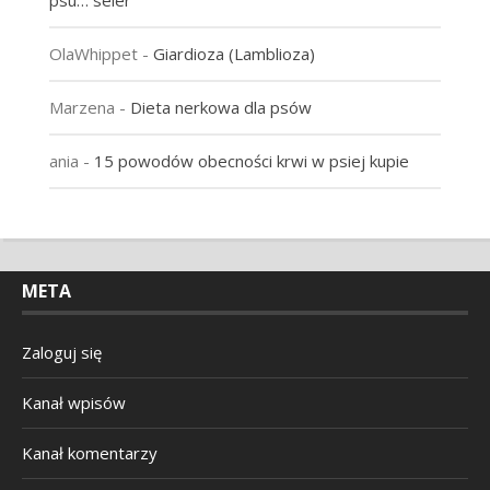
psu… seler
OlaWhippet
-
Giardioza (Lamblioza)
Marzena
-
Dieta nerkowa dla psów
ania
-
15 powodów obecności krwi w psiej kupie
META
Zaloguj się
Kanał wpisów
Kanał komentarzy