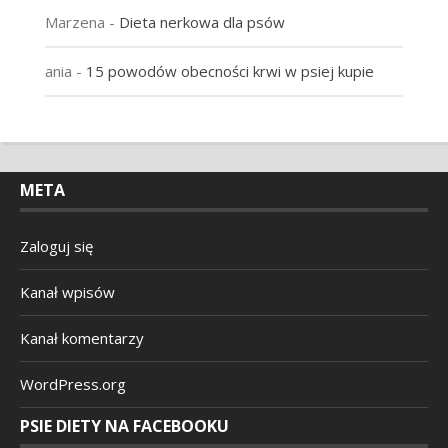
Marzena
-
Dieta nerkowa dla psów
ania
-
15 powodów obecności krwi w psiej kupie
META
Zaloguj się
Kanał wpisów
Kanał komentarzy
WordPress.org
PSIE DIETY NA FACEBOOKU