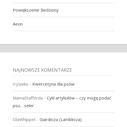
Powiększenie śledziony
Aeon
NAJNOWSZE KOMENTARZE
rrysieks
-
Kwercetyna dla psów
MamaStafforda
-
Cykl artykułów – czy mogę podać
psu… seler
OlaWhippet
-
Giardioza (Lamblioza)