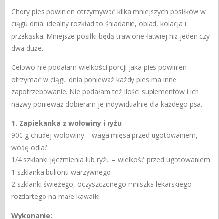
Chory pies powinien otrzymywać kilka mniejszych posiłków w
ciągu dnia
.
Idealny rozkład to śniadanie, obiad, kolacja i
przekąska.
Mniejsze posiłki będą trawione łatwiej niż jeden czy
dwa duże.
Celowo nie podałam wielkości porcji jaka pies powinien
otrzymać w ciągu dnia ponieważ każdy pies ma inne
zapotrzebowanie. Nie podałam też ilości suplementów i ich
nazwy ponieważ dobieram je indywidualnie dla każdego psa.
1. Zapiekanka z wołowiny i ryżu
900 g chudej wołowiny
– waga mięsa przed ugotowaniem,
wodę odlać
1/4 szklanki jęczmienia lub ryż
u – wielkość przed ugotowaniem
1 szklanka bulionu warzywnego
2 szklanki świeżego, oczyszczonego mniszka lekarskiego
rozdartego na małe kawałki
Wykonanie: