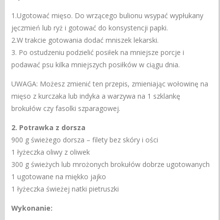
1.Ugotować mięso. Do wrzącego bulionu wsypać wypłukany
jęczmień lub ryż i gotować do konsystencji papki.
2.W trakcie gotowania dodać mniszek lekarski.
3.
Po ostudzeniu podzielić posiłek na mniejsze porcje i
podawać psu kilka mniejszych posiłków w ciągu dnia.
UWAGA: Możesz zmienić ten przepis, zmieniając wołowinę na
mięso z kurczaka lub indyka a warzywa na 1 szklankę
brokułów czy fasolki szparagowej.
2. Potrawka z dorsza
900 g świeżego dorsza – filety bez skóry i ości
1 łyżeczka oliwy z oliwek
300 g świeżych lub mrożonych brokułów dobrze ugotowanych
1 ugotowane na miękko jajko
1 łyżeczka świeżej natki pietruszki
Wykonanie: