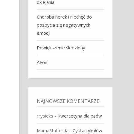
oklejania
Choroba nerek i niechęć do
pozbycia się negatywnych
emocji
Powiększenie śledziony
Aeon
NAJNOWSZE KOMENTARZE
rrysieks
-
Kwercetyna dla psów
MamaStafforda
-
Cykl artykułów