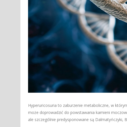
Hyperuricosuria to zaburzenie metaboliczne, w któ
może doprowadzić do powstawania kamieni moczowych
ale szczególnie predysponowane są Dalmatyńczyki, Bul