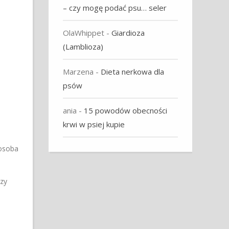
– czy mogę podać psu… seler
OlaWhippet
-
Giardioza
(Lamblioza)
Marzena
-
Dieta nerkowa dla
psów
ania
-
15 powodów obecności
krwi w psiej kupie
 osoba
zy