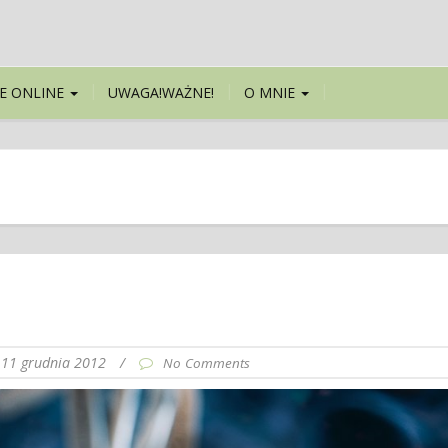
E ONLINE
UWAGA!WAŻNE!
O MNIE
11 grudnia 2012
/
No Comments