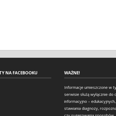
ETY NA FACEBOOKU
WAŻNE!
Informacje umieszczone w t
serwisie służą wyłącznie do 
informacyjno – edukacyjnych,
stawiania diagnozy, rozpozn
czy sugerowania sposobów