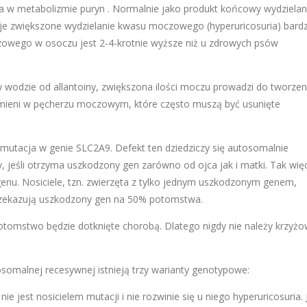
a w metabolizmie puryn . Normalnie jako produkt końcowy wydzielan
je zwiększone wydzielanie kwasu moczowego (hyperuricosuria) bardz
wego w osoczu jest 2-4-krotnie wyższe niż u zdrowych psów
wodzie od allantoiny, zwiększona ilości moczu prowadzi do tworzeni
amieni w pęcherzu moczowym, które często muszą być usunięte
 mutacja w genie SLC2A9. Defekt ten dziedziczy się autosomalnie
, jeśli otrzyma uszkodzony gen zarówno od ojca jak i matki. Tak więc
enu. Nosiciele, tzn. zwierzęta z tylko jednym uszkodzonym genem,
 przekazują uszkodzony gen na 50% potomstwa.
 potomstwo będzie dotknięte chorobą. Dlatego nigdy nie należy krzyż
osomalnej recesywnej istnieją trzy warianty genotypowe:
e jest nosicielem mutacji i nie rozwinie się u niego hyperuricosuria. 