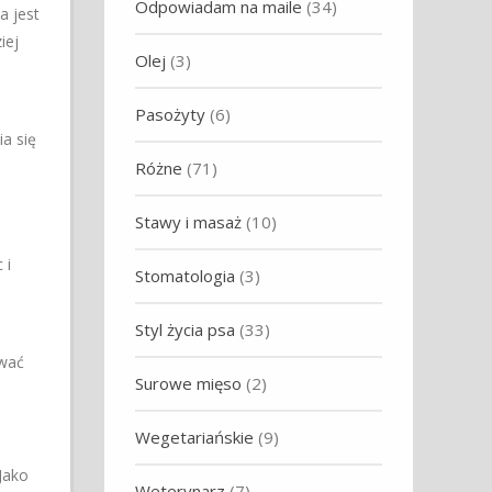
Odpowiadam na maile
(34)
a jest
iej
Olej
(3)
Pasożyty
(6)
a się
Różne
(71)
Stawy i masaż
(10)
 i
Stomatologia
(3)
Styl życia psa
(33)
ować
Surowe mięso
(2)
Wegetariańskie
(9)
Jako
Weterynarz
(7)