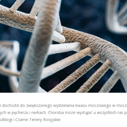
rym dochodzi do zwiększonego wydzielania kwasu moczowego w mocz
 w pęcherzu i nerkach. Choroba może wystąpić u wszystkich ras 
ldogi i Czarne Teriery Rosyjskie.