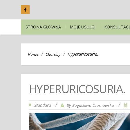
STRONA GŁÓWNA
MOJE USŁUGI
KONSULTACJ
/
/
Hyperuricosuria.
Home
Choroby
HYPERURICOSURIA.
Standard
/
by
/
Boguslawa Czarnowska