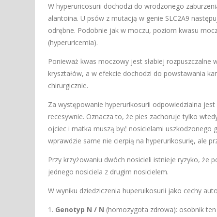
W hyperuricosurii dochodzi do wrodzonego zaburzeni
alantoina. U psów z mutacją w genie SLC2A9 następu
odrębne. Podobnie jak w moczu, poziom kwasu moczo
(hyperuricemia).
Ponieważ kwas moczowy jest słabiej rozpuszczalne w 
kryształów, a w efekcie dochodzi do powstawania k
chirurgicznie.
Za występowanie hyperurikosurii odpowiedzialna jest
recesywnie. Oznacza to, że pies zachoruje tylko wtedy
ojciec i matka muszą być nosicielami uszkodzonego g
wprawdzie same nie cierpią na hyperurikosurię, ale
Przy krzyżowaniu dwóch nosicieli istnieje ryzyko, że
jednego nosiciela z drugim nosicielem.
W wyniku dziedziczenia huperuikosurii jako cechy aut
1.
Genotyp N / N
(homozygota zdrowa): osobnik ten ni