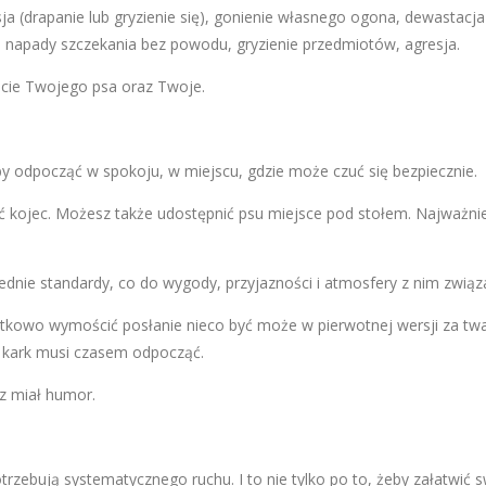
 (drapanie lub gryzienie się), gonienie własnego ogona, dewastacja
), napady szczekania bez powodu, gryzienie przedmiotów, agresja.
cie Twojego psa oraz Twoje.
żeby odpocząć w spokoju, w miejscu, gdzie może czuć się bezpiecznie.
yć kojec. Możesz także udostępnić psu miejsce pod stołem. Najważni
nie standardy, co do wygody, przyjazności i atmosfery z nim związ
tkowo wymościć posłanie nieco być może w pierwotnej wersji za twa
i kark musi czasem odpocząć.
sz miał humor.
trzebują sys­tematycznego ruchu. I to nie tylko po to, żeby załatwić 