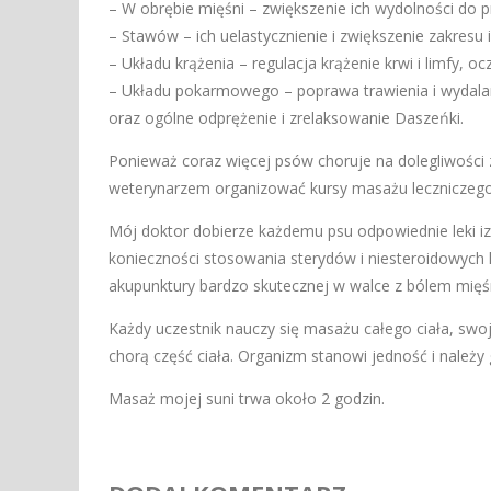
– W obrębie mięśni – zwiększenie ich wydolności do pr
– Stawów – ich uelastycznienie i zwiększenie zakresu 
– Układu krążenia – regulacja krążenie krwi i limfy, o
– Układu pokarmowego – poprawa trawienia i wydala
oraz ogólne odprężenie i zrelaksowanie Daszeńki.
Ponieważ coraz więcej psów choruje na dolegliwośc
weterynarzem organizować kursy masażu leczniczego
Mój doktor dobierze każdemu psu odpowiednie leki iz
konieczności stosowania sterydów i niesteroidowych 
akupunktury bardzo skutecznej w walce z bólem mięśn
Każdy uczestnik nauczy się masażu całego ciała, swo
chorą część ciała. Organizm stanowi jedność i należy 
Masaż mojej suni trwa około 2 godzin.