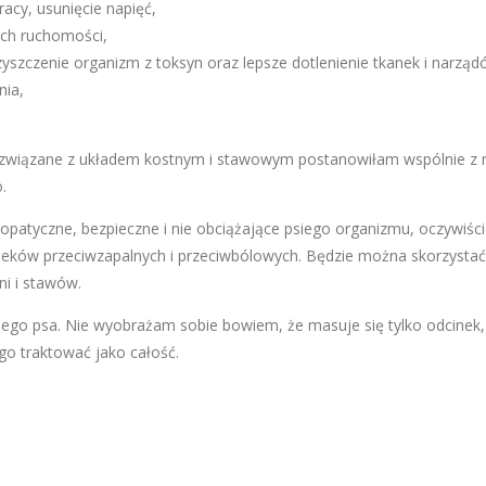
acy, usunięcie napięć,
ich ruchomości,
czyszczenie organizm z toksyn oraz lepsze dotlenienie tkanek i narząd
nia,
i związane z układem kostnym i stawowym postanowiłam wspólnie z
.
opatyczne, bezpieczne i nie obciążające psiego organizmu, oczywiści
leków przeciwzapalnych i przeciwbólowych. Będzie można skorzystać
i i stawów.
jego psa. Nie wyobrażam sobie bowiem, że masuje się tylko odcinek,
go traktować jako całość.