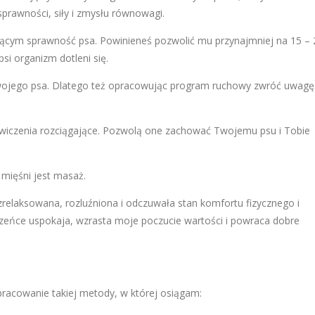
 sprawności, siły i zmysłu równowagi.
ającym sprawność psa. Powinieneś pozwolić mu przynajmniej na 15 – 
si organizm dotleni się.
Twojego psa. Dlatego też opracowując program ruchowy zwróć uwagę
czenia rozciągające. Pozwolą one zachować Twojemu psu i Tobie
mięśni jest masaż.
zrelaksowana, rozluźniona i odczuwała stan komfortu fizycznego i
eńce uspokaja, wzrasta moje poczucie wartości i powraca dobre
racowanie takiej metody, w której osiągam: