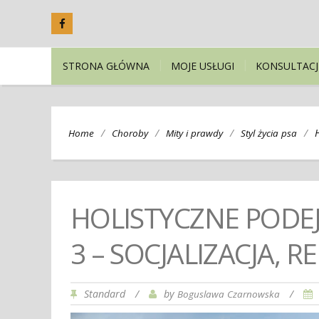
STRONA GŁÓWNA
MOJE USŁUGI
KONSULTACJ
/
/
/
/
Home
Choroby
Mity i prawdy
Styl życia psa
HOLISTYCZNE PODEJ
3 – SOCJALIZACJA, R
Standard
/
by
/
Boguslawa Czarnowska