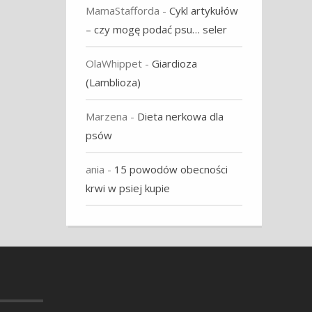
MamaStafforda
-
Cykl artykułów
– czy mogę podać psu… seler
OlaWhippet
-
Giardioza
(Lamblioza)
Marzena
-
Dieta nerkowa dla
psów
ania
-
15 powodów obecności
krwi w psiej kupie