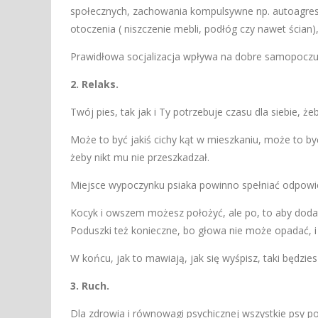
społecznych, zachowania kompulsywne np. autoagresja
otoczenia ( niszczenie mebli, podłóg czy nawet ścian
Prawidłowa socjalizacja wpływa na dobre samopoczu
2. Relaks.
Twój pies, tak jak i Ty potrzebuje czasu dla siebie, 
Może to być jakiś cichy kąt w mieszkaniu, może to b
żeby nikt mu nie przeszkadzał.
Miejsce wypoczynku psiaka powinno spełniać odpowied
Kocyk i owszem możesz położyć, ale po, to aby doda
Poduszki też konieczne, bo głowa nie może opadać, 
W końcu, jak to mawiają, jak się wyśpisz, taki będzie
3. Ruch.
Dla zdrowia i równowagi psychicz­nej wszystkie psy po