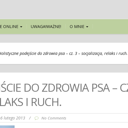
E ONLINE
UWAGA!WAŻNE!
O MNIE
Holistyczne podejście do zdrowia psa – cz. 3 – socjalizacja, relaks i ruch.
ŚCIE DO ZDROWIA PSA – C
ELAKS I RUCH.
6 lutego 2013
/
No Comments